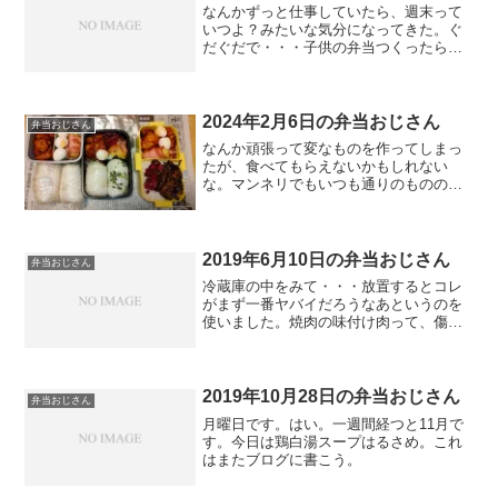
なんかずっと仕事していたら、週末って
いつよ？みたいな気分になってきた。ぐ
だぐだで・・・子供の弁当つくったら、
自分のおかずないんでやんの。インスタ
ントのフカヒレスープにしました。毎日
寒いです。
2024年2月6日の弁当おじさん
弁当おじさん
なんか頑張って変なものを作ってしまっ
たが、食べてもらえないかもしれない
な。マンネリでもいつも通りのものの方
が良かったかも知れないね。今日はほん
と休みたかったんだけどなあ。
2019年6月10日の弁当おじさん
弁当おじさん
冷蔵庫の中をみて・・・放置するとコレ
がまず一番ヤバイだろうなあというのを
使いました。焼肉の味付け肉って、傷ん
でいるか臭いが解らないのが難しい。今
日はフードコンテナは休みです。新聞も
休みですが・・・
2019年10月28日の弁当おじさん
弁当おじさん
月曜日です。はい。一週間経つと11月で
す。今日は鶏白湯スープはるさめ。これ
はまたブログに書こう。