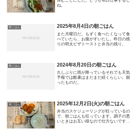
休むことにした。どうせ明日仕事するし
ね。
2025年8月4日の朝ごはん
朝ごはん
また月曜日だ。もずく食べたくなって食
べていたら、お腹がすいたし。昨日の残
りの明太ピザトーストと弁当の残り。
2024年8月20日の朝ごはん
朝ごはん
久しぶりに雨が降っているそれでも天気
予報では酷暑はまだまだ続くらしい。困
ったものだ。
2025年12月2日(火)の朝ごはん
朝ごはん
弁当のスケジューリングが狂っているの
で、朝ごはんも狂っています。調子の悪
いときはお互い様なので仕方ないです
ね。早く元の調子に戻りたい。