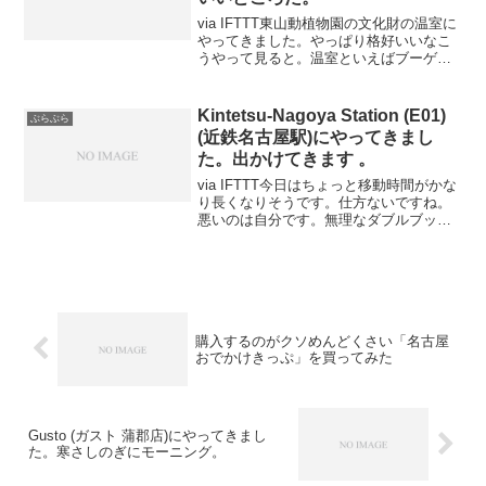
やってきました。やっぱり格好いいなこ
うやって見ると。温室といえばブーゲン
ビリアなんだが、こんな花咲くのか？ジ
ャポニカ学習帳のような写真がいっぱい
撮れそうだ。うん色々たのしい。あぁな
Kintetsu-Nagoya Station (E01)
ぶらぶら
んか楽しくなっ...
(近鉄名古屋駅)にやってきまし
た。出かけてきます 。
via IFTTT今日はちょっと移動時間がかな
り長くなりそうです。仕方ないですね。
悪いのは自分です。無理なダブルブッキ
ングをしました。久しぶりにアーバンラ
イナーみたわ。いましまかぜとかひのと
りとかあるんだっけ？もう近鉄特急とお
付き合いしなく...
購入するのがクソめんどくさい「名古屋
おでかけきっぷ」を買ってみた
Gusto (ガスト 蒲郡店)にやってきまし
た。寒さしのぎにモーニング。