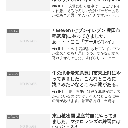
レ休憩。そろそろしいたけバーガーある
かなあ？と思って入ったんですが・・・
まだ始まっている気配がありません。仕
方ないのでハムエッグフライ囓っていく
ことにしました。“しいたけバーガー” の
7-Eleven (セブンイレブン 豊田市
ぶらぶら
検索結果 ...
稲武店)にやってきました。
あ・・・ここ「アールグレイ」置
いてあるじゃないか・・・
via IFTTTついに稲武にもセブンイレブン
が出来たなあと思いつつ、なかなか立ち
寄れませんでした。すばらしい、アール
グレイが置いてある。この無糖紅茶はお
いしい。少なくともファミマの無糖紅茶
よりは美味しい。椅子の撤去されたテー
牛の滝＠愛知県豊川市東上町にや
ぶらぶら
ブルがあった。...
ってきました。こんなところに
滝？みたいなところに滝がある。
via IFTTT豊川右岸には段丘地形が広く広
がっているのですが、そんなところに牛
の滝があります。新東名高速（当時は第
二東名）の仕事するときに近所をウロウ
ロしていたのに立ち寄っていませんでし
た。岩盤が露頭しているんですね。領家
東山植物園 温室前館にやってき
ぶらぶら
帯の砂質片岩だ...
ました。マクロレンズの練習には
いいところだ。
via IFTTT東山動植物園の文化財の温室に