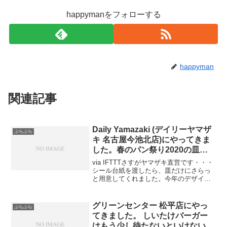
happymanをフォローする
happyman
関連記事
Daily Yamazaki (デイリーヤマザ
ぶらぶら
キ 名古屋今池北店)にやってきま
した。春のパン祭り2020の皿
（おフランス製）をもらいに来た
via IFTTTさすがヤマザキ直営です・・・
よ
シール台紙を渡したら、皿だけにさらっ
と用意してくれました。今年のデザイン
は・・・うーんだけども、まあ阪神淡路
大震災でも割れなかった皿ですから
な・・・さらっと・・・メイドインフラ
グリーンセンター 松平店にやっ
ぶらぶら
ンスなんて書いてあ...
てきました。 しいたけバーガー
はもう少し待たないといけない
か・・・
via IFTTT現場に行く途中で、ここでトイ