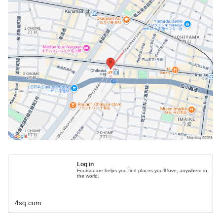
Log in
Foursquare helps you find places you'll love, anywhere in
the world.
4sq.com