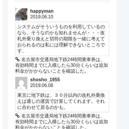
happyman
2019.06.10
システムがそういうものを利用しているの
なら、そうなのかも知れませんが・・・改
札外乗り換えと切符の期限を一緒に考えて
おられるのは私には理解できないところで
す、
Foursquare
名古屋市交通局地下鉄24時間乗車券は、
有効時間までに入構したら30分くらいは追加
料金がかからないことを確認した。
Tell Foursquare your favorite
￥0
shosho_1955
things and it gets to know you. Every
2019.06.08
search is tailored to your tastes, your
東京に地下鉄は、３０分以内の改札外乗換
えは通しの運賃で計算してくれます。それ
past ratings, and picks from friends
に合わせて居るのかも。
and experts you trust. Your tastes
名古屋市交通局地下鉄24時間乗車券は、
can be very specific like “whiskey” or
有効時間までに入構したら30分くらいは追加
料金がかからないことを確認した。