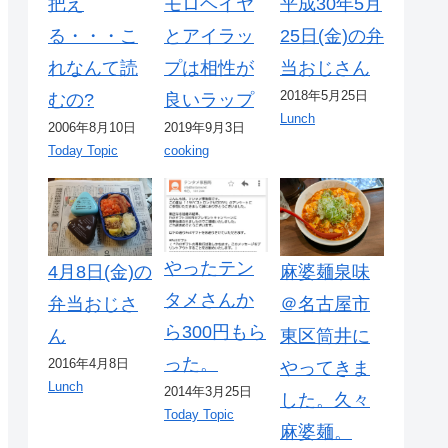
把え
モロヘイヤ
平成30年5月
る・・・こ
とアイラッ
25日(金)の弁
れなんて読
プは相性が
当おじさん
2018年5月25日
むの?
良いラップ
Lunch
2006年8月10日
2019年9月3日
Today Topic
cooking
やったテン
4月8日(金)の
麻婆麺泉味
タメさんか
弁当おじさ
＠名古屋市
ら300円もら
ん
東区筒井に
った。
2016年4月8日
やってきま
Lunch
2014年3月25日
した。久々
Today Topic
麻婆麺。