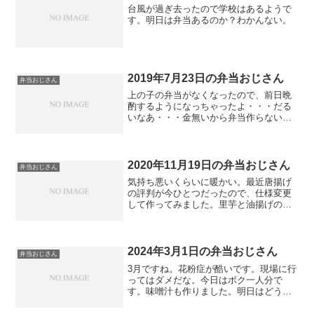
台風が過ぎ去ったので学校はあるようで
す。明日は弁当あるのか？わかんない。
2019年7月23日の弁当おじさん
弁当おじさん
上の子の弁当がなくなったので、前日晩
酌するようになっちゃったよ・・・だる
いなあ・・・金無いから弁当作らないと
なあ･･･。野菜余っているし。茗荷ときゅ
うりの味噌汁にしました。梅雨明けはま
だか？
2020年11月19日の弁当おじさん
弁当おじさん
気持ち悪いくらいに暖かい。最近唐揚げ
の評判が今ひとつだったので、仕様変更
して作ってみました。里芋と油揚げの味
噌汁にしました。三連休は取れそうにあ
りません。
2024年3月1日の弁当おじさん
弁当おじさん
3月ですね。花粉症が酷いです。現場に行
ってはダメだな。今日はボク一人分で
す。味噌汁も作りました。明日はどうし
ましょうかねえ。