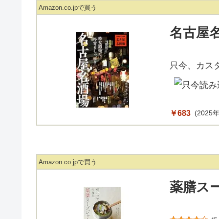
Amazon.co.jpで買う
名古屋
只今、カス
￥683
(2025年
Amazon.co.jpで買う
薬膳スー