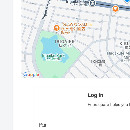
Log in
Foursquare helps you fi
ift.tt