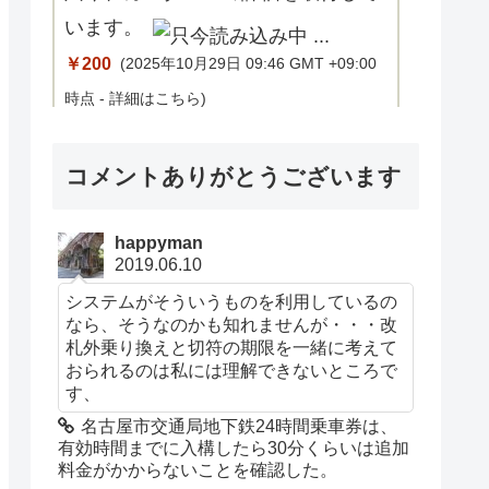
います。
￥200
(2025年10月29日 09:46 GMT +09:00
時点 -
詳細はこちら
)
コメントありがとうございます
Amazon.co.jpで買う
happyman
2019.06.10
システムがそういうものを利用しているの
なら、そうなのかも知れませんが・・・改
札外乗り換えと切符の期限を一緒に考えて
おられるのは私には理解できないところで
す、
Foursquare
名古屋市交通局地下鉄24時間乗車券は、
有効時間までに入構したら30分くらいは追加
料金がかからないことを確認した。
Tell Foursquare your favorite
￥0