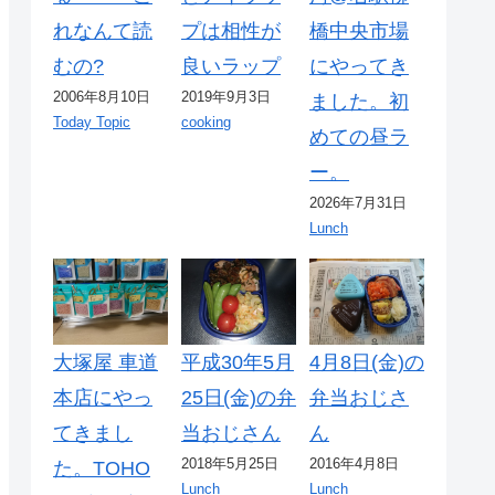
れなんて読
プは相性が
橋中央市場
むの?
良いラップ
にやってき
2006年8月10日
2019年9月3日
ました。初
Today Topic
cooking
めての昼ラ
ー。
2026年7月31日
Lunch
大塚屋 車道
平成30年5月
4月8日(金)の
本店にやっ
25日(金)の弁
弁当おじさ
てきまし
当おじさん
ん
2018年5月25日
2016年4月8日
た。TOHO
Lunch
Lunch