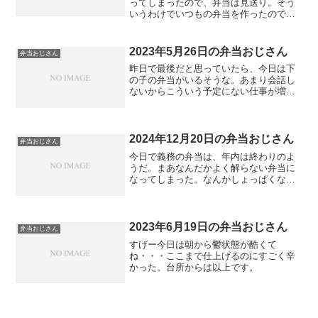
ってしまったので、弁当は見送り。そう
いうわけでいつもの弁当を作ったのです
が・・・作り方を忘れておりますので手
こずりました。前日には牛時雨の仕込み
が有ったわけですが、砂糖入れすぎまし
2023年5月26日の弁当おじさん
弁当おじさん
た。はい。
昨日で最後だと思っていたら、今日は下
の子の弁当がいるそうな。あまり会話し
ないからこういう予定にない仕事が増え
るってことですな。
2024年12月20日の弁当おじさん
弁当おじさん
今日で義務の弁当は、年内は終わりのよ
うだ。まあなんだかよく解らない弁当に
なってしまった。なんかしょっぱくなっ
てしまった。
2023年6月19日の弁当おじさん
弁当おじさん
すげー今日は朝から鬱状態が酷くて
ね・・・ここまで仕上げるのにすごく辛
かった。台所からは以上です。