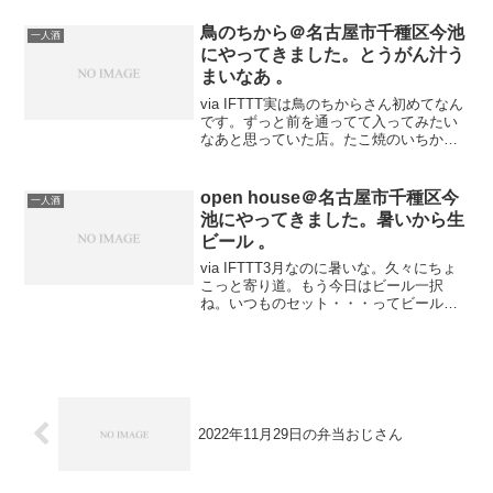
下さい。オニカサゴのあら汁を戴きまし
た。もう一杯。お酒がススム君。なに飲
鳥のちから＠名古屋市千種区今池
一人酒
んだかは、上と...
にやってきました。とうがん汁う
まいなあ 。
via IFTTT実は鳥のちからさん初めてなん
です。ずっと前を通ってて入ってみたい
なあと思っていた店。たこ焼のいちから
藤が丘店にやってきました。いちからセ
ット頂きました 。 | はっぴ～まんの弁当
おじさんで風呂上がりのビール飲んだら
open house＠名古屋市千種区今
一人酒
お腹す...
池にやってきました。暑いから生
ビール 。
via IFTTT3月なのに暑いな。久々にちょ
こっと寄り道。もう今日はビール一択
ね。いつものセット・・・ってビール空
になっちゃってるから。いつもの湯飲み
で。久々でしたが少し気分がすっきりし
ました。またきたい。
2022年11月29日の弁当おじさん