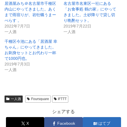
居酒屋みち＠名古屋市千種区
名古屋市名東区一社にある
内山にやってきました。あく
「お食事処 鶴の家」にやって
まで雨宿りが、岩牡蠣うまー
きました。土砂降りで貸し切
べらす 。
り晩酌セット。
2022年7月7日
2019年7月22日
一人酒
一人酒
千種区今池にある「居酒屋 幸
ちゃん」にやってきました。
お刺身セットとお代わり一杯
で1000円也。
2019年7月3日
一人酒
一人酒
Foursquare
IFTTT
シェアする
X
Facebook
はてブ