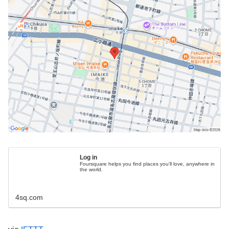
Log in
Foursquare helps you find places you'll love, anywhere in
the world.
4sq.com