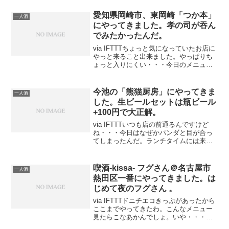
には、「おひとり様セット」というのが
ありまして、1000円です。ただし、おひ
愛知県岡崎市、東岡崎「つか本」
一人酒
とりさまの時しか適用さ...
にやってきました。孝の司が吞ん
でみたかったんだ。
via IFTTTちょっと気になっていたお店に
やっと来ること出来ました。やっぱりち
ょっと入りにくい・・・今日のメニュー
ですお酒のメニューがこんな感じ・・・
孝の司が気になります。とりあえ
ず・・・ってか暑かったですから、生中
今池の「熊猫厨房」にやってきま
一人酒
ください。ジョッキの...
した。生ビールセットは瓶ビール
+100円で大正解。
via IFTTTいつも店の前通るんですけど
ね・・・今日はなぜかパンダと目が合っ
てしまったんだ。ランチタイムには来た
ことがあるんですが、夜の部には「生ビ
ールセット」なるものがあるらしい。熊
猫厨房にやってきました。ルーロー麺な
喫酒-kissa- フグさん＠名古屋市
一人酒
るもの喰ってみた...
熱田区一番にやってきました。は
じめて夜のフグさん 。
via IFTTTドニチエコきっぷがあったから
ここまでやってきたわ。こんなメニュー
見たらこなあかんでしょ。いや・・・も
う完璧、理想、近所に欲しい。おかわり