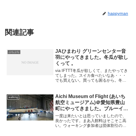
happyman
関連記事
JAひまわり グリーンセンター音
ぶらぶら
羽にやってきました。冬瓜が欲し
くって 。
via IFTTT冬瓜が欲しくて、またやってき
てしまった。スイカ食べたいなあ・・・
でも買えない。買っても困るから。冬瓜
はゲットしたよ。久原の白だしで煮よ
う。
Aichi Museum of Flight (あいち
walking
航空ミュージアム)＠愛知県豊山
町にやってきました。ブルーイン
パルスの展示があります。
一度は来たいとは思っていましたので、
良かったです。まあ入館料はそこそこ高
い。ウォーキング参加者は団体割引のよ
うだ。目玉はYS-11なんだろう。航空自
衛隊仕様。プロペラ機とは言え、でかい