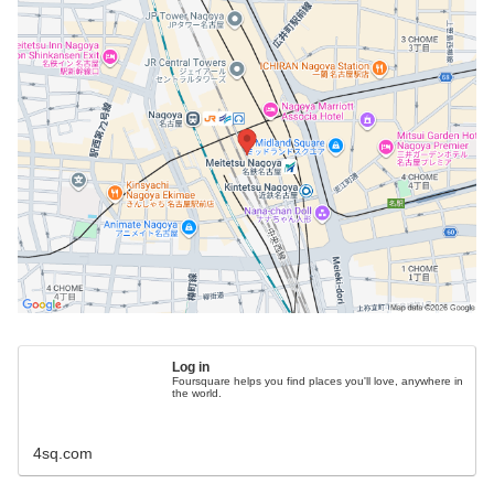
Log in
Foursquare helps you find places you'll love, anywhere in
the world.
4sq.com