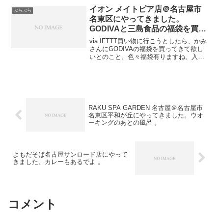
タチヤで考えてはダメみたい。売ってい
イオン メイトピア店＠名古屋市
ぶらぶら
るものも違うん...
名東区にやってきました。
GODIVAと三島食品の福袋を買い
ました 。
via IFTTT買い物に行こうとしたら、かみ
さんにGODIVAの福袋を買ってきて欲し
いとのこと。色々福袋有りますね。入れ
替わりも早いみたい。三島食品ありまし
た。残り少ないんだけど・・・何が入っ
てるかなあ・・・ゆかりオールスターズ
ですね。う...
RAKU SPA GARDEN 名古屋＠名古屋市
名東区平和が丘にやってきました。ウオ
ーキングのあとの風呂 。
よもだそば名古屋サンロード店にやって
きました。カレーもあるでよ 。
コメント