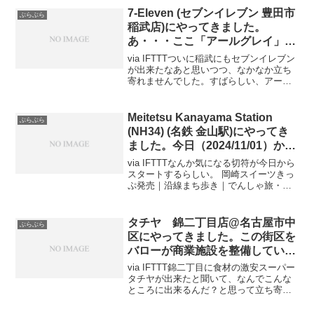
からねえ。収まらない。あとはブルーイ
7-Eleven (セブンイレブン 豊田市
ぶらぶら
ンパルス。T-4って...
稲武店)にやってきました。
あ・・・ここ「アールグレイ」置
いてあるじゃないか・・・
via IFTTTついに稲武にもセブンイレブン
が出来たなあと思いつつ、なかなか立ち
寄れませんでした。すばらしい、アール
グレイが置いてある。この無糖紅茶はお
いしい。少なくともファミマの無糖紅茶
よりは美味しい。椅子の撤去されたテー
Meitetsu Kanayama Station
ぶらぶら
ブルがあった。...
(NH34) (名鉄 金山駅)にやってき
ました。今日（2024/11/01）から
スタートした岡崎スイーツきっぷ
via IFTTTなんか気になる切符が今日から
でぶらぶらすることにした。
スタートするらしい。 岡崎スイーツきっ
ぷ発売｜沿線まち歩き｜でんしゃ旅・お
トクなきっぷ｜名古屋鉄道まあ買ってみ
るか。行きの切符です。帰りの切符で
す。2日間有効なので泊まりでもいいみた
タチヤ 錦二丁目店@名古屋市中
ぶらぶら
い。何かと交...
区にやってきました。この街区を
バローが商業施設を整備している
らしい 。
via IFTTT錦二丁目に食材の激安スーパー
タチヤが出来たと聞いて、なんでこんな
ところに出来るんだ？と思って立ち寄っ
てしまいました。タチヤ・・・これボク
の知ってるタチヤでは無いわ・・・同じ