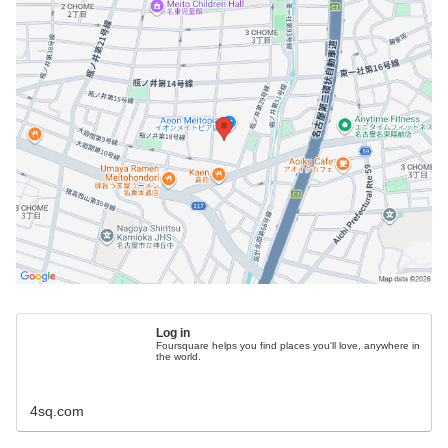
Log in
Foursquare helps you find places you'll love, anywhere in
the world.
4sq.com