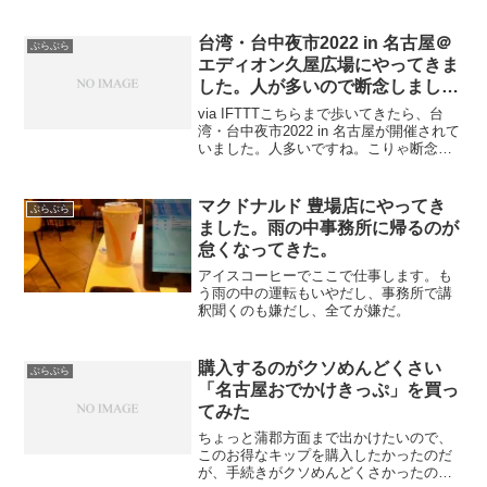
な。ファンでないからよく解らないが、
スマートになっていくがパワーは大きく
なってるって感じ。ここの展示物の入替
台湾・台中夜市2022 in 名古屋＠
ぶらぶら
のペースって...
エディオン久屋広場にやってきま
した。人が多いので断念しまし
た。。
via IFTTTこちらまで歩いてきたら、台
湾・台中夜市2022 in 名古屋が開催されて
いました。人多いですね。こりゃ断念し
ました。これの前だけ誰も居なかったの
で、撮影してしまったよ。これは何？
2022年11月6日までだそうです。もう一
マクドナルド 豊場店にやってき
ぶらぶら
回...
ました。雨の中事務所に帰るのが
怠くなってきた。
アイスコーヒーでここで仕事します。も
う雨の中の運転もいやだし、事務所で講
釈聞くのも嫌だし、全てが嫌だ。
購入するのがクソめんどくさい
ぶらぶら
「名古屋おでかけきっぷ」を買っ
てみた
ちょっと蒲郡方面まで出かけたいので、
このお得なキップを購入したかったのだ
が、手続きがクソめんどくさかったので