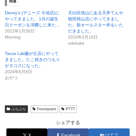
関連
Denny’s (デニーズ 今池店)に
天白区焼山にある天丼てんや
やってきました。1月の誕生
植田焼山店にやってきまし
日クーポンを消費しに来た 。
た。新オールスター丼をいた
2022年1月30日
だきました。
Morning
2019年2月10日
odekake
Tacos Lab藤が丘店にやって
きました。たこ焼きのつもり
がタコスになった。
2024年6月8日
おやつ
ぶらぶら
Foursquare
IFTTT
シェアする
X
Facebook
はてブ