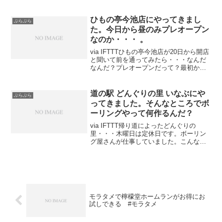
記録しておく。名古屋おでかけきっぷ｜
お得なきっぷ詳細情報｜ＪＲ東海以前か
ら、JR東海のフリーきっぷといえば、
ひもの亭今池店にやってきまし
ぶらぶら
「青空フリーパス」なんで...
た。今日から昼のみプレオープン
なのか・・・ 。
via IFTTTひもの亭今池店が20日から開店
と聞いて前を通ってみたら・・・なんだ
なんだ？プレオープンだって？最初から
告知して下さいよ。夜は美味しい干物で
呑めるのか？名古屋市名東区にある「ひ
もの亭」にやってきました。鰺のひらき
道の駅 どんぐりの里 いなぶにや
ぶらぶら
朝定食をいた...
ってきました。そんなところでボ
ーリングやって何作るんだ？
via IFTTT帰り道によったどんぐりの
里・・・木曜日は定休日です。ボーリン
グ屋さんが仕事していました。こんなど
真ん中に何つくるってんだ？
モラタメで檸檬堂ホームランがお得にお
試しできる #モラタメ