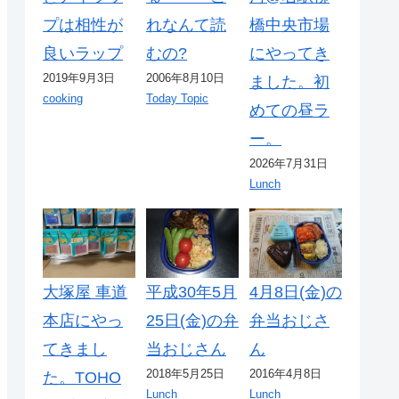
プは相性が
れなんて読
橋中央市場
良いラップ
むの?
にやってき
2019年9月3日
2006年8月10日
ました。初
cooking
Today Topic
めての昼ラ
ー。
2026年7月31日
Lunch
大塚屋 車道
平成30年5月
4月8日(金)の
本店にやっ
25日(金)の弁
弁当おじさ
てきまし
当おじさん
ん
2018年5月25日
2016年4月8日
た。TOHO
Lunch
Lunch