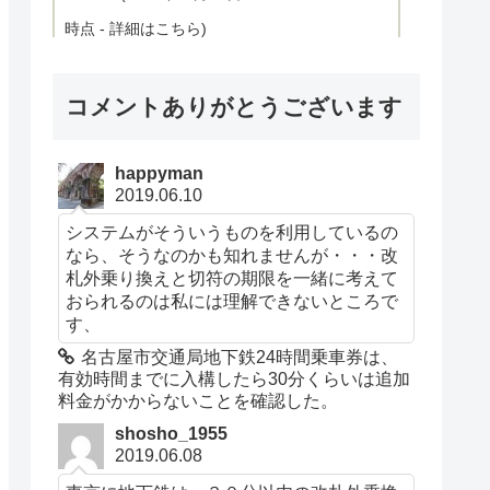
時点 -
詳細はこちら
)
コメントありがとうございます
Amazon.co.jpで買う
happyman
2019.06.10
システムがそういうものを利用しているの
なら、そうなのかも知れませんが・・・改
札外乗り換えと切符の期限を一緒に考えて
おられるのは私には理解できないところで
す、
Foursquare
名古屋市交通局地下鉄24時間乗車券は、
有効時間までに入構したら30分くらいは追加
料金がかからないことを確認した。
Tell Foursquare your favorite
￥0
shosho_1955
things and it gets to know you. Every
2019.06.08
search is tailored to your tastes, your