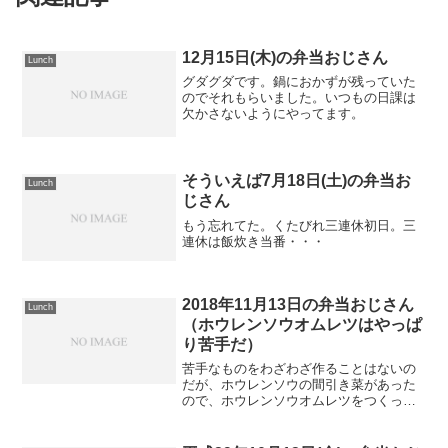
12月15日(木)の弁当おじさん
Lunch
グダグダです。鍋におかずが残っていた
のでそれもらいました。いつもの日課は
欠かさないようにやってます。
そういえば7月18日(土)の弁当お
Lunch
じさん
もう忘れてた。くたびれ三連休初日。三
連休は飯炊き当番・・・
2018年11月13日の弁当おじさん
Lunch
（ホウレンソウオムレツはやっぱ
り苦手だ）
苦手なものをわざわざ作ることはないの
だが、ホウレンソウの間引き菜があった
ので、ホウレンソウオムレツをつくった
んだ。チーズ入れたり、マジックソルト
みたいなハーブソルト入れても苦手だ
な・・・豚肉でごまかしておくか・・・
平成29年10月13日(金)の弁当おじ
Lunch
本日は豆腐の味噌汁。