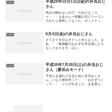
さん
気分が晴れないので、だめだなこり
ゃ・・・まあカレー炒飯の元にベーコン
入れたら美味しくなった。ホットドッグ
作れってさ･･･出来る物ならなんでもやり
ますよ。
9月4日(金)の弁当おじさん
Lunch
さてさて今日もサクッと作りました。ま
あ・・・晩御飯のおかずを半分残したり
もしております。はい。
平成30年7月28日(土)の弁当おじ
Lunch
さん（夏休みモード）
子供らを連れて出るために弁当おじさ
ん。いなり寿司作って・・・おかずつく
って・・・くたびれました。まあ喜んで
食べてくれたから良いか。。。
2019年5月16日の家庭菜園