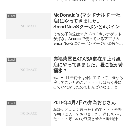
ったらお客さん居ないんだけど、今って
こんな感じなんですか？ずっと来ていな
くてよく解らないんですが、まあ寿司定
McDonald’s (マクドナルド 一社
Lunch
食をいただきま...
店)にやってきました。
SmartNewSクーポンとdポイント
でナゲット祭だ～！ #みんナゲ
うちの子供達はマクドのチキンナゲット
ット
が好き。Androidで使っているアプリの
SmartNewSにクーポンページが出来たん
だが・・・SmartNewsに『クーポンチャ
ンネル』登場！ 全国2万店舗で使えるお
得なクーポンを毎日配信！ナゲット10...
赤福茶屋 EXPASA御在所上り線
Lunch
店にやってきました。昼ご飯が赤
福氷？
via IFTTT午前中は外に出ていて、昼から
戻ってこいとのこと・・・しばらく外に
出ていなかったのでしんどいねえ。と思
い出したのが・・・赤福氷。ちょうど通
り道だったからねえ。いやいや久しぶ
り・・・赤福茶屋 EXPASA御在所上り線
2019年4月2日の弁当おじさん
Lunch
店にやって...
花冷えとはよく言ったもので・・・号外
が朝刊に入っておりました。汚しちゃっ
た・・・寒いので豆腐と若布の味噌汁。
青じそをのせた。まあ・・・令和でいい
んじゃないのか？あとどう育てるかは皇