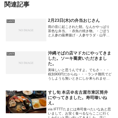
関連記事
2月23日(木)の弁当おじさん
Lunch
雨の音に起こされた朝。なんかやっぱり
茶色な弁当。・赤魚の焼き物。・ごぼう
と人参の薩摩揚げ・人参サラダ・山芋と
厚揚げの煮物ゆで卵を茹でるの忘れてま
したわ・・・寝起きの悪い人がいるの
で、そのまま寝ていて欲しい。子どもは
一応起こしたのだから、ご飯...
沖縄そばの店マドカにやってきま
Lunch
した。ソーキ蕎麦いただきまし
た。
美味しいと思うんですよ。でもさ・・・
税別900円だからね・・・ランチ難民でど
うしようも無いときにしか来られませ
ん。
すし旬 本店＠名古屋市東区筒井
Lunch
にやってきました。寿司喰いね
え。
via IFTTTたまには寿司食べたいなあと思
いまして、お安く食べるならここに行く
しかないと思い歩いてきました。店に入