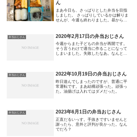
ん
まあ今日も、さっぱりとした弁当を目指
しました。 さっぱりしているかは解りま
せんが、今週も終わりました。昼から休
もう。
2020年2月17日の弁当おじさん
弁当おじさん
今週からまた子どもの弁当が再開です。
そう言うわけで適当に作ることになって
しまいました。失敗したなあ。なんとな
くまとまらない。スープ春雨だけ派なん
とか作った。一週間乗り越えられますか
ね。
2022年10月19日の弁当おじさん
弁当おじさん
昨日遊んでしまったのですが、普通に平
常運転です。まあ結構頑張った。頑張っ
た。油揚げは入れてはダメだった。
2023年6月1日の弁当おじさん
弁当おじさん
正直だるいっす。手抜きですいませんと
謝ったら、意外と評判が良かった。なん
でだろ？