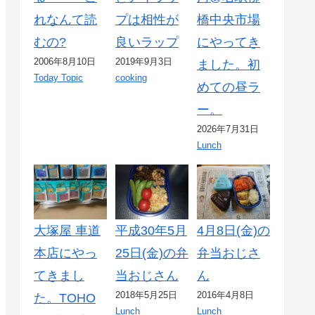
れなんて読
プは相性が
橋中央市場
むの?
良いラップ
にやってき
2006年8月10日
2019年9月3日
ました。初
Today Topic
cooking
めての昼ラ
ー。
2026年7月31日
Lunch
大塚屋 車道
平成30年5月
4月8日(金)の
本店にやっ
25日(金)の弁
弁当おじさ
てきまし
当おじさん
ん
2018年5月25日
2016年4月8日
た。TOHO
Lunch
Lunch