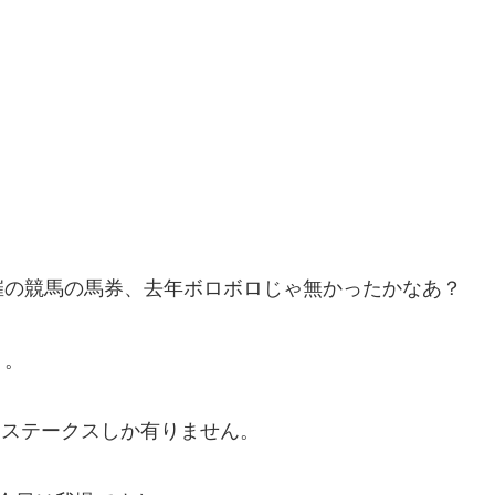
催の競馬の馬券、去年ボロボロじゃ無かったかなあ？
ょ。
山ステークスしか有りません。