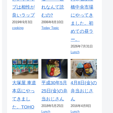
プは相性が
れなんて読
橋中央市場
良いラップ
むの?
にやってき
2019年9月3日
2006年8月10日
ました。初
cooking
Today Topic
めての昼ラ
ー。
2026年7月31日
Lunch
大塚屋 車道
平成30年5月
4月8日(金)の
本店にやっ
25日(金)の弁
弁当おじさ
てきまし
当おじさん
ん
2018年5月25日
2016年4月8日
た。TOHO
Lunch
Lunch