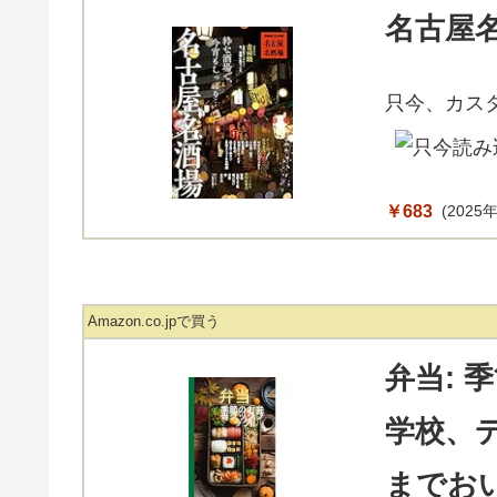
名古屋
只今、カス
￥683
(2025年
Amazon.co.jpで買う
弁当: 
学校、
までおい