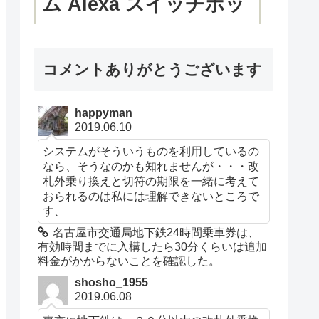
ム Alexa スイッチボッ
ト 学習リモコン 温湿度
コメントありがとうございます
計機能付き 光センサー
付き リモートボタン ス
happyman
2019.06.10
ケジュール シーンで家
システムがそういうものを利用しているの
なら、そうなのかも知れませんが・・・改
電一括操作 遠隔操作 節
札外乗り換えと切符の期限を一緒に考えて
おられるのは私には理解できないところで
電·省エネ Google
す、
名古屋市交通局地下鉄24時間乗車券は、
Home IFTTT Siri
有効時間までに入構したら30分くらいは追加
料金がかからないことを確認した。
SmartThingsに対応
shosho_1955
2019.06.08
Hub2