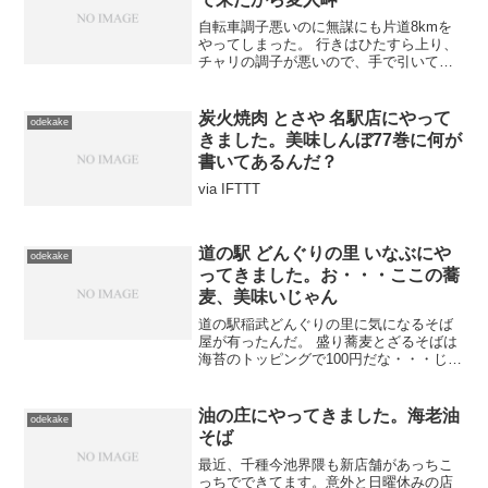
やってしまった。 行きはひたすら上り、
チャリの調子が悪いので、手で引いて上
ったよorzなんかここまで来たらさ
あ・・・カップルばかりで、何だかなあ
という気分になり、あーあ帰ろっかとい
炭火焼肉 とさや 名駅店にやって
odekake
うことになりました。帰...
きました。美味しんぼ77巻に何が
書いてあるんだ？
via IFTTT
道の駅 どんぐりの里 いなぶにや
odekake
ってきました。お・・・ここの蕎
麦、美味いじゃん
道の駅稲武どんぐりの里に気になるそば
屋が有ったんだ。 盛り蕎麦とざるそばは
海苔のトッピングで100円だな・・・じゃ
あ盛りで。 お・・・結構美味しい
ぞ・・・手打ちだってわかるくらい不揃
いだけどな・・・
油の庄にやってきました。海老油
odekake
そば
最近、千種今池界隈も新店舗があっちこ
っちでできてます。意外と日曜休みの店
も多いのも困りもの。ひさびさにガツン