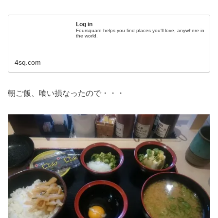
Log in
Foursquare helps you find places you'll love, anywhere in
the world.
4sq.com
朝ご飯、喰い損なったので・・・