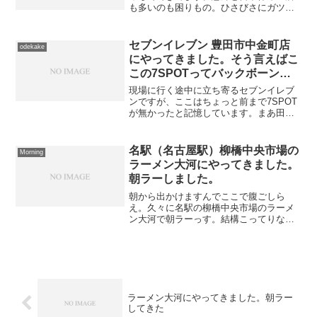
と「Ｒ」に行きたかったんだけど、やっ
ぱり休み。今週オープンしたと言う「ま
ぜそば」の店にきた。 まあ色々トッピン
セブンイレブン 豊田市中金町店
odekake
グしてワシワシ喰ってく...
にやってきました。そう言えばこ
この7SPOTってバックボーンは
何で動いてるんだ？
現場に行く途中に立ち寄るセブンイレブ
ンですが、ここはちょっと前まで7SPOT
が無かったと記憶しています。まあ田舎
のセブンイレブンですから、光ファイバ
ーも来ないから無理も無いと思っていた
のですが、ふとしたところアンテナが立
名駅（名古屋駅）柳橋中央市場の
Morning
つでは無いですか？で...
ラーメン大河にやってきました。
朝ラーしました。
朝から出かけますんでここで腹ごしら
え。久々に名駅の柳橋中央市場のラーメ
ン大河で朝ラーっす。結構こってりなん
ですけどね・・・サクッと喰ってしまう
のよね・・・千種にある中華そば大河に
やってきました。柳橋中央市場にある朝
ラーの店の2号店が千種にで...
ラーメン大河にやってきました。朝ラー
してきた