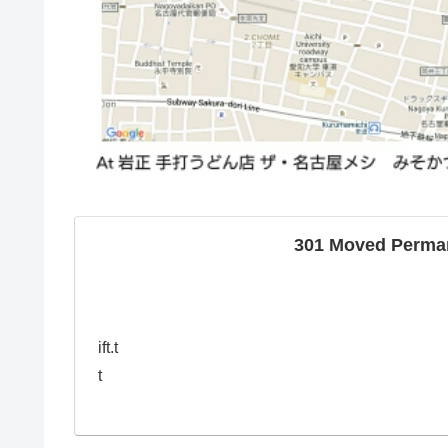
301 Moved Perma
ift.t
t