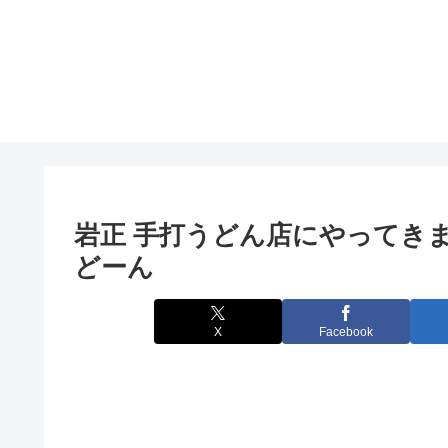
岩正 手打うどん店にやってき
どーん
X
Facebook