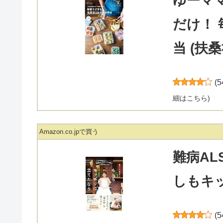
ゆーマ
だけ！
当 (扶
(
5
細はこちら
)
Amazon.co.jpで買う
難病A
しもキ
(
5