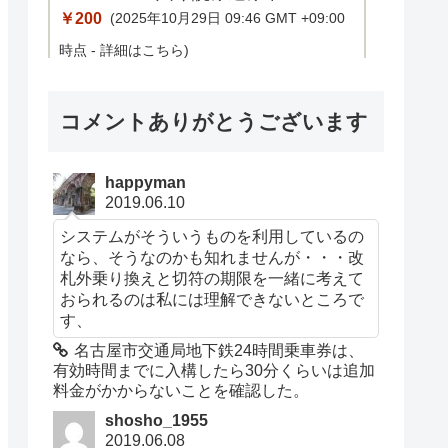
￥200
(2025年10月29日 09:46 GMT +09:00
時点 -
詳細はこちら
)
コメントありがとうございます
Amazon.co.jpで買う
happyman
2019.06.10
システムがそういうものを利用しているの
なら、そうなのかも知れませんが・・・改
札外乗り換えと切符の期限を一緒に考えて
おられるのは私には理解できないところで
す、
Foursquare
名古屋市交通局地下鉄24時間乗車券は、
有効時間までに入構したら30分くらいは追加
料金がかからないことを確認した。
Tell Foursquare your favorite
￥0
shosho_1955
things and it gets to know you. Every
2019.06.08