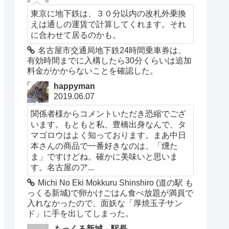
search is tailored to your tastes, your
東京に地下鉄は、３０分以内の改札外乗換
えは通しの運賃で計算してくれます。それ
past ratings, and picks from friends
に合わせて居るのかも。
and experts you trust. Your tastes
名古屋市交通局地下鉄24時間乗車券は、
can be very specific like “whiskey” or
有効時間までに入構したら30分くらいは追加
料金がかからないことを確認した。
“salted caramel.” Or more gener...
も
happyman
っと読む
(2026年8月7日 03:19 GMT
2019.06.07
+09:00 時点 -
詳細はこちら
)
関係者様からコメントいただき恐縮でござ
います。もともと私、豊橋出身なんで、タ
マゴロウはよく知っております。まあ中日
Amazon.co.jpで買う
本さんの商品で一番好きなのは、「燻た
ま」ですけどね。確かに美味いと思いま
す。名古屋のア...
Michi No Eki Mokkuru Shinshiro (道の駅 も
っくる新城)で卵かけごはん食べ放題が満員で
入れなかったので、面妖な「厚焼玉子サン
ド」に手を出してしまった。
もっくる新城 駅長