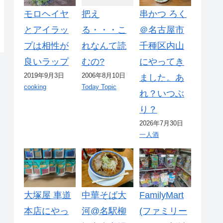
モロヘイヤ
把え
串かつ ろく
とアイラッ
る・・・こ
＠名古屋市
プは相性が
れなんて読
千種区内山
良いラップ
むの?
にやってき
2019年9月3日
2006年8月10日
ました。あ
cooking
Today Topic
れ？いつぶ
り？
2026年7月30日
一人酒
大塚屋 車道
中華そば大
FamilyMart
本店にやっ
河@名駅柳
(ファミリー