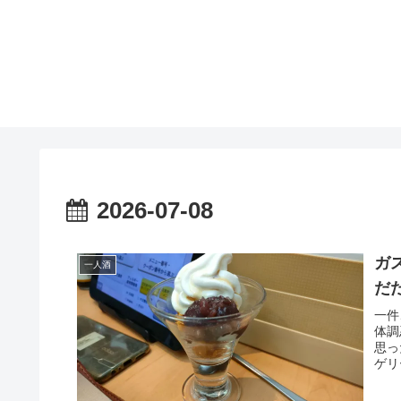
2026-07-08
ガ
一人酒
だ
一件
体調
思っ
ゲリ