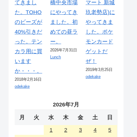
てきまし
橋中央市場
マート 新城
た。TOHO
にやってき
玖老勢店)に
のビーズが
ました。初
やってきま
40%引きだ
めての昼ラ
した。ポケ
った。テン
ー。
モンカード
2026年7月31日
カラ用に買
ゲットだ
Lunch
います
ぜ！
2019年3月25日
か・・・。
odekake
2018年2月16日
odekake
2026年7月
月
火
水
木
金
土
日
1
2
3
4
5