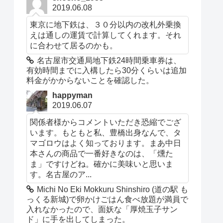
2019.06.08
東京に地下鉄は、３０分以内の改札外乗換
えは通しの運賃で計算してくれます。それ
に合わせて居るのかも。
名古屋市交通局地下鉄24時間乗車券は、
有効時間までに入構したら30分くらいは追加
料金がかからないことを確認した。
happyman
2019.06.07
関係者様からコメントいただき恐縮でござ
います。もともと私、豊橋出身なんで、タ
マゴロウはよく知っております。まあ中日
本さんの商品で一番好きなのは、「燻た
ま」ですけどね。確かに美味いと思いま
す。名古屋のア...
Michi No Eki Mokkuru Shinshiro (道の駅 も
っくる新城)で卵かけごはん食べ放題が満員で
入れなかったので、面妖な「厚焼玉子サン
ド」に手を出してしまった。