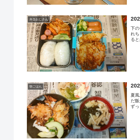
20
弁当おじさん
下の
れち
ると
20
朝ごはん
夏風
だ飯
ずっ