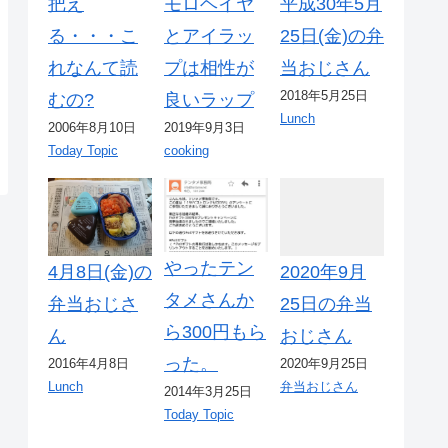
把え
モロヘイヤ
平成30年5月
る・・・こ
とアイラッ
25日(金)の弁
れなんて読
プは相性が
当おじさん
2018年5月25日
むの?
良いラップ
Lunch
2006年8月10日
2019年9月3日
Today Topic
cooking
やったテン
4月8日(金)の
2020年9月
タメさんか
弁当おじさ
25日の弁当
ら300円もら
ん
おじさん
った。
2016年4月8日
2020年9月25日
Lunch
弁当おじさん
2014年3月25日
Today Topic