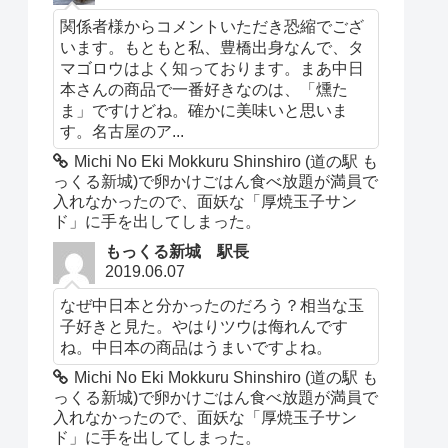
関係者様からコメントいただき恐縮でござ
います。もともと私、豊橋出身なんで、タ
マゴロウはよく知っております。まあ中日
本さんの商品で一番好きなのは、「燻た
ま」ですけどね。確かに美味いと思いま
す。名古屋のア...
Michi No Eki Mokkuru Shinshiro (道の駅 も
っくる新城)で卵かけごはん食べ放題が満員で
入れなかったので、面妖な「厚焼玉子サン
ド」に手を出してしまった。
もっくる新城 駅長
2019.06.07
なぜ中日本と分かったのだろう？相当な玉
子好きと見た。やはりツウは侮れんです
ね。中日本の商品はうまいですよね。
Michi No Eki Mokkuru Shinshiro (道の駅 も
っくる新城)で卵かけごはん食べ放題が満員で
入れなかったので、面妖な「厚焼玉子サン
ド」に手を出してしまった。