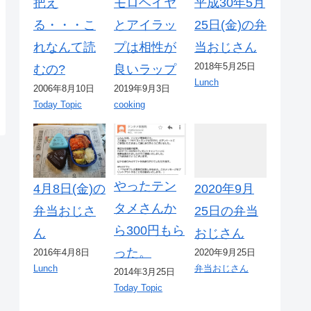
把え
モロヘイヤ
平成30年5月
る・・・こ
とアイラッ
25日(金)の弁
れなんて読
プは相性が
当おじさん
2018年5月25日
むの?
良いラップ
Lunch
2006年8月10日
2019年9月3日
Today Topic
cooking
やったテン
4月8日(金)の
2020年9月
タメさんか
弁当おじさ
25日の弁当
ら300円もら
ん
おじさん
った。
2016年4月8日
2020年9月25日
Lunch
弁当おじさん
2014年3月25日
Today Topic