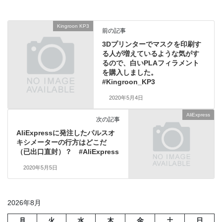
Kingroon KP3
前の記事
3Dプリンターでマスクを印刷す
る人が増えているような気がす
るので、白いPLAフィラメント
を購入しました。
#Kingroon_KP3
2020年5月4日
AliExpress
次の記事
AliExpressに発注したパルスオ
キシメーターの行方はどこだ
（已出口直封）？ #AliExpress
2020年5月5日
2026年8月
月
火
水
木
金
土
日