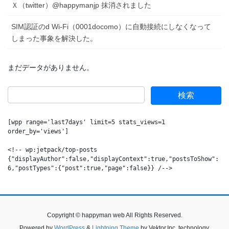
Ｘ（twitter）@happymanjp 抹消されました
SIM認証のd Wi-Fi（0001docomo）に自動接続にしなくなって
しまった事象を解決した。
まだデータがありません。
Bambu Lab P1S Combo 3Dプリンター, P1S 多色
造形 3Dプリンター&AMS, 筐体付き, 高温材料対
応, 4台AMSで16色造形可能, 高速CoreXY構造, 造
形速度は500mm/s、加速度は20000mm/s²まで対
[wpp range='last7days' limit=5 stats_views=1 
応, 自動ベッドレベリング, 組立不要, 日本語UI対
order_by='views']

応, 造形体積 256 x 256 x 256 mm³
<!-- wp:jetpack/top-posts 
只今、カスタマーの評価を取得しています。
{"displayAuthor":false,"displayContext":true,"postsToShow":
6,"postTypes":{"post":true,"page":false}} /-->
最大16色の多色造形: 多色・多材料印刷対応、
￥199,000
￥99,999
創造性を最大限に引き出します。※Bambu Lab AMSとの併用が必要。
500mm/s と20000 mm/s² の高速印刷: 待ち時間を短縮し、創作に集中でき
ます。驚異的なスピードで印刷が可能。 筐体付き: 高温材料などの多様の
フィラメントを対応できます。 自動ベッドレベリング: 造形失敗を減ら
Copyright © happyman web All Rights Reserved.
し、3Dプリントがもっと簡単に。 組立簡単: 簡単なセットアップで、すぐ
Powered by
WordPress
&
Lightning Theme
by Vektor,Inc. technology.