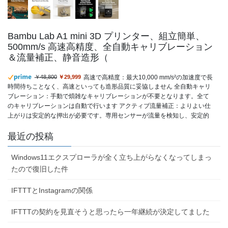
Bambu Lab A1 mini 3D プリンター、組立簡単、
500mm/s 高速高精度、全自動キャリブレーション
＆流量補正、静音造形（
高速で高精度：最大10,000 mm/s²の加速度で長
￥48,800
￥29,999
時間待ちことなく、高速といっても造形品質に妥協しません 全自動キャリ
ブレーション：手動で煩雑なキャリブレーションが不要となります。全て
のキャリブレーションは自動で行います アクティブ流量補正：よりよい仕
上がりは安定的な押出が必要です。専用センサーが流量を検知し、安定的
に押出します AMS liteで多色造形：いままで単色で造形がカラフルへ。あ
なたの想像力に支援します！多色造形するのにAMS liteが必要です 簡単か
最近の投稿
つ超静音：20分で組立が簡...
もっと読む
(2026年8月7日 08:32 GMT +09:00 時点 -
詳
細はこちら
)
Windows11エクスプローラが全く立ち上がらなくなってしまっ
たので復旧した件
IFTTTとInstagramの関係
IFTTTの契約を見直そうと思ったら一年継続が決定してました