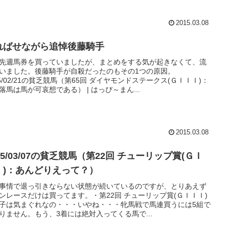
2015.03.08
ればせながら追悼後藤騎手
先週馬券を買っていましたが、まとめをする気が起きなくて、流
いました。後藤騎手が自殺だったのもその1つの原因。
15/02/21の貧乏競馬（第65回 ダイヤモンドステークス(ＧＩＩＩ)：
落馬は馬が可哀想である） | はっぴ～まん...
2015.03.08
15/03/07の貧乏競馬（第22回 チューリップ賞(ＧＩ
Ｉ)：あんどりえって？）
事情で退っ引きならない状態が続いているのですが、とりあえず
ンレースだけは買ってます。・第22回 チューリップ賞(ＧＩＩＩ)
子は気まぐれなの・・・いやね・・・牝馬戦で馬連買うには5組で
りません。もう、3着には絶対入ってくる馬で...