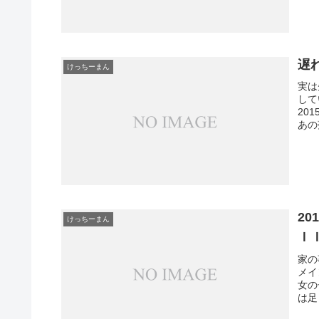
遅
けっちーまん
実は
して
20
あの
20
けっちーまん
Ｉ
家の
メイ
女の
は足