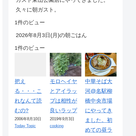
久々に朝ガスト。
1件のビュー
2026年8月3日(月)の朝ごはん
1件のビュー
把え
モロヘイヤ
中華そば大
る・・・こ
とアイラッ
河@名駅柳
れなんて読
プは相性が
橋中央市場
むの?
良いラップ
にやってき
2006年8月10日
2019年9月3日
ました。初
Today Topic
cooking
めての昼ラ