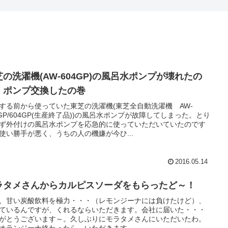
芝の洗濯機(AW-604GP)の風呂水ポンプが壊れたの
、ポンプ交換したの巻
する前から使っていた東芝の洗濯機(東芝全自動洗濯機 AW-
4GP/604GP(生産終了品))の風呂水ポンプが故障してしまった。とり
ず外付けの風呂水ポンプを応急的に使っていただいていたのです
使い勝手が悪く、うちの人の機嫌が今ひ...
2016.05.14
ラタメさんからカルピスソーダをもらったど～！
、甘い炭酸飲料を極力・・・（レモンジーナには負けたけど）、
ているんですが、くれるならいただきます。会社に届いた・・・
がとうございます～。久しぶりにモラタメさんにいただいたわ。