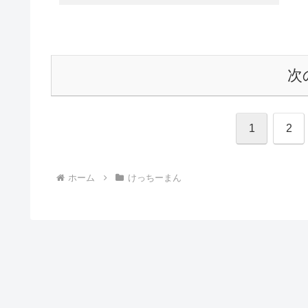
次
1
2
ホーム
けっちーまん