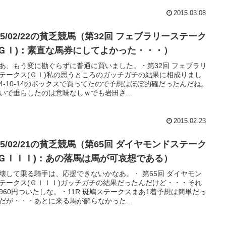
2015.03.08
15/02/22の貧乏競馬（第32回 フェブラリーステーク
(ＧＩ)：素直な馬券にしてよかった・・・）
あ、もう変に勘ぐらずに普通に買いました。・第32回 フェブラリ
テークス(ＧＩ)私の思うところのガッチガチの結果に相成りまし
4-10-14のボックスで買ってたので予想はほぼ的確だったんだね。
いで垂らしたのは意味なしｗでも岩田さ...
2015.02.23
15/02/21の貧乏競馬（第65回 ダイヤモンドステーク
(ＧＩＩＩ)：あの落馬は馬が可哀想である）
壊して乗る騎手は、応援できないかなあ。・ 第65回 ダイヤモン
テークス(ＧＩＩＩ)ガッチガチの結果だったんだけど・・・それ
960円ついたしな。・11R 斑鳩ステークスまあ1着予想は簡単だっ
だが・・・あとに来る馬が解らなかった...