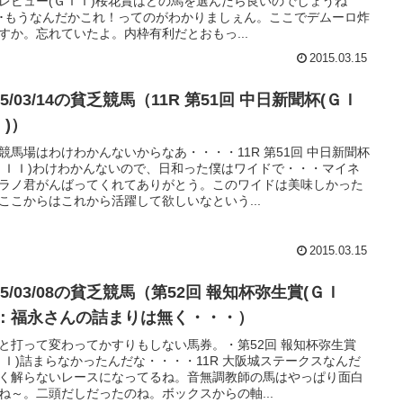
レビュー(ＧＩＩ)桜花賞はどの馬を選んだら良いのでしょうね
･･もうなんだかこれ！ってのがわかりましぇん。ここでデムーロ炸
すか。忘れていたよ。内枠有利だとおもっ...
2015.03.15
15/03/14の貧乏競馬（11R 第51回 中日新聞杯(ＧＩ
Ｉ)）
競馬場はわけわかんないからなあ・・・・11R 第51回 中日新聞杯
ＩＩＩ)わけわかんないので、日和った僕はワイドで・・・マイネ
ラノ君がんばってくれてありがとう。このワイドは美味しかった
ここからはこれから活躍して欲しいなという...
2015.03.15
15/03/08の貧乏競馬（第52回 報知杯弥生賞(ＧＩ
)：福永さんの詰まりは無く・・・）
と打って変わってかすりもしない馬券。・第52回 報知杯弥生賞
ＩＩ)詰まらなかったんだな・・・・11R 大阪城ステークスなんだ
く解らないレースになってるね。音無調教師の馬はやっぱり面白
ね～。二頭だしだったのね。ボックスからの軸...