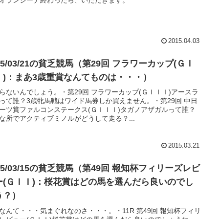
オランジーナ終わったら、いただきます。
2015.04.03
15/03/21の貧乏競馬（第29回 フラワーカップ(ＧＩ
Ｉ)：まあ3歳重賞なんてものは・・・）
らないんでしょう。・第29回 フラワーカップ(ＧＩＩＩ)アースラ
って誰？3歳牝馬戦はワイド馬券しか買えません。・第29回 中日
ーツ賞ファルコンステークス(ＧＩＩＩ)タガノアザガルって誰？
な所でアクティブミノルがどうして走る？...
2015.03.21
15/03/15の貧乏競馬（第49回 報知杯フィリーズレビ
ー(ＧＩＩ)：桜花賞はどの馬を選んだら良いのでし
う？）
なんて・・・気まぐれなのさ・・・。・11R 第49回 報知杯フィリ