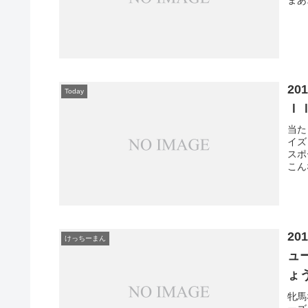
まあ
20
Today
Ｉ
当た
イズ
スポ
こん
20
けっちーまん
ュ
ょ
牝馬