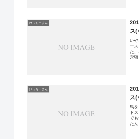
20
けっちーまん
ス
いや
ース
た。
穴狙
20
けっちーまん
ス
馬を
ドス
でも
たん