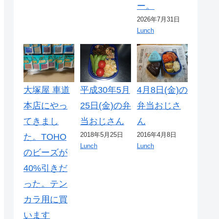
ー。
2026年7月31日
Lunch
大塚屋 車道
平成30年5月
4月8日(金)の
本店にやっ
25日(金)の弁
弁当おじさ
てきまし
当おじさん
ん
2018年5月25日
2016年4月8日
た。TOHO
Lunch
Lunch
のビーズが
40%引きだ
った。テン
カラ用に買
います