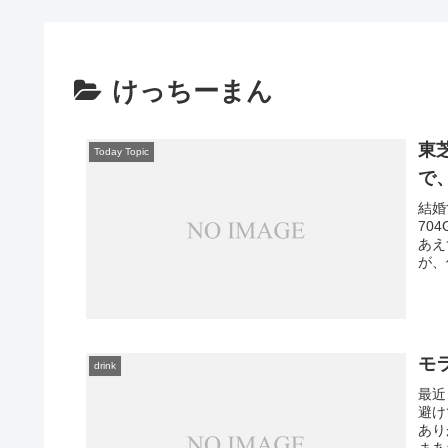
けっちーまん
東
Today Topic
で
結婚
70
あえ
が、
モ
drink
最近
避け
あり