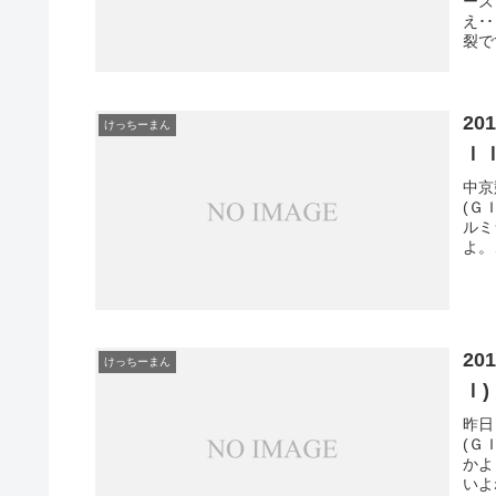
ーズ
え･
裂で
20
けっちーまん
Ｉ
中京
(Ｇ
ルミ
よ。
20
けっちーまん
Ｉ
昨日
(Ｇ
かよ
いよ