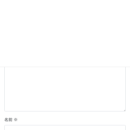
コメントを残す
メールアドレスが公開されることはありません。
※
が付いている
欄は必須項目です
コメント
※
名前
※