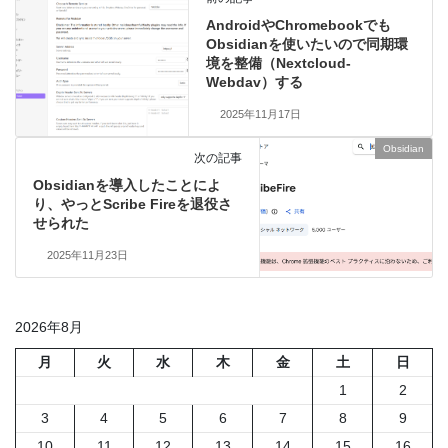
AndroidやChromebookでも
Obsidianを使いたいので同期環
境を整備（Nextcloud-
Webdav）する
2025年11月17日
Obsidian
次の記事
Obsidianを導入したことによ
り、やっとScribe Fireを退役さ
せられた
2025年11月23日
2026年8月
月
火
水
木
金
土
日
1
2
3
4
5
6
7
8
9
10
11
12
13
14
15
16