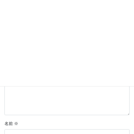
コメントを残す
メールアドレスが公開されることはありません。
※
が付いている
欄は必須項目です
コメント
※
名前
※