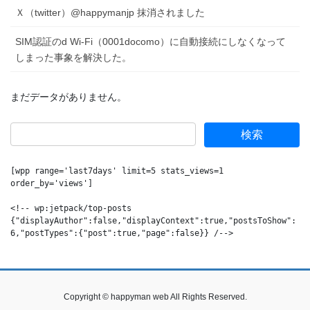
Ｘ（twitter）@happymanjp 抹消されました
SIM認証のd Wi-Fi（0001docomo）に自動接続にしなくなって
しまった事象を解決した。
まだデータがありません。
[wpp range='last7days' limit=5 stats_views=1 
order_by='views']

<!-- wp:jetpack/top-posts 
{"displayAuthor":false,"displayContext":true,"postsToShow":
6,"postTypes":{"post":true,"page":false}} /-->
Copyright © happyman web All Rights Reserved.