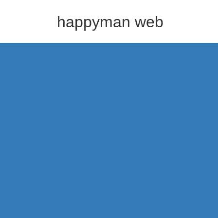
コ
ナ
ン
ビ
happyman web
テ
ゲ
ン
ー
ツ
シ
へ
ョ
ス
ン
キ
に
ッ
移
プ
動