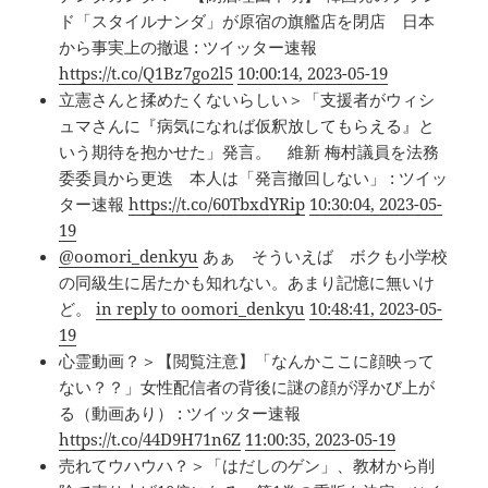
ド「スタイルナンダ」が原宿の旗艦店を閉店 日本
から事実上の撤退 : ツイッター速報
https://t.co/Q1Bz7go2l5
10:00:14, 2023-05-19
立憲さんと揉めたくないらしい＞「支援者がウィシ
ュマさんに『病気になれば仮釈放してもらえる』と
いう期待を抱かせた」発言。 維新 梅村議員を法務
委委員から更迭 本人は「発言撤回しない」 : ツイッ
ター速報
https://t.co/60TbxdYRip
10:30:04, 2023-05-
19
@oomori_denkyu
あぁ そういえば ボクも小学校
の同級生に居たかも知れない。あまり記憶に無いけ
ど。
in reply to oomori_denkyu
10:48:41, 2023-05-
19
心霊動画？＞【閲覧注意】「なんかここに顔映って
ない？？」女性配信者の背後に謎の顔が浮かび上が
る（動画あり） : ツイッター速報
https://t.co/44D9H71n6Z
11:00:35, 2023-05-19
売れてウハウハ？＞「はだしのゲン」、教材から削