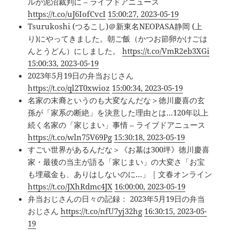
ルが泥沼裁判に – ライブドアニュース
https://t.co/uJ6IofCvcI
15:00:27, 2023-05-19
Tsurukoshi (つるこし)＠新東名NEOPASA静岡 (上
り)にやってきました。朝ご飯（かつお節卵かけごは
んとうどん）にしました。
https://t.co/VmR2eb3XGi
15:00:33, 2023-05-19
2023年5月19日の弁当おじさん
https://t.co/ql2T0xwioz
15:00:34, 2023-05-19
名家の末裔というのも大変なんだな＞徳川慶喜の玄
孫が「家系の断絶」を決意した理由とは…120年以上
続く名家の「家じまい」事情 – ライブドアニュース
https://t.co/wln75V69Pg
15:30:18, 2023-05-19
すごい世界があるんだな＞《お墓は300坪》徳川慶喜
家・最後の当主が語る「家じまい」の大変さ「お宝
も埋蔵金も、ありはしないのに…」 | 文春オンライン
https://t.co/JXhRdmc4JX
16:00:00, 2023-05-19
弁当おじさんの日々の記録： 2023年5月19日の弁当
おじさん
https://t.co/nfU7yj32hg
16:30:15, 2023-05-
19