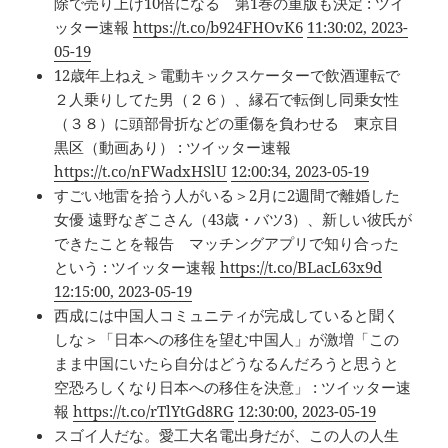
除で売り上げ10倍になる 第1巻の重版も決定 : ツイ
ッター速報
https://t.co/b924FHOvK6
11:30:02, 2023-
05-19
12歳年上ねえ＞電動キックスケーターで飲酒運転で
２人乗りしてた男（２６）、縁石で転倒し同乗女性
（３８）に頭部骨折などの重傷を負わせる 東京目
黒区（動画あり） : ツイッター速報
https://t.co/nFWadxHSlU
12:00:34, 2023-05-19
すごい地雷を拾う人がいる＞2月に2週間で離婚した
女優 遠野なぎこさん（43歳・バツ3）、新しい彼氏が
できたことを報告 マッチングアプリで知り合った
という : ツイッター速報
https://t.co/BLacL63x9d
12:15:00, 2023-05-19
西成には中国人コミュニティが完成していると聞く
しな＞「日本への移住を望む中国人」が激増「この
まま中国にいたら自分はどうなるんだろうと思うと
空恐ろしくなり日本への移住を決意」 : ツイッター速
報
https://t.co/rTlYtGd8RG
12:30:00, 2023-05-19
スゴイ人だな。愛工大名電出身だが、この人の人生