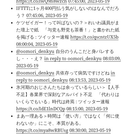
https://t.co/lwQ9n8wzcn
07:45:00, 2023-05-19
IFTTTに1ヶ月400円払う気がしないのはなんでだろ
う？
07:45:06, 2023-05-19
ケツゼイガー！って叫ばないの？＞れいわ議員がま
た壇上で紙 「与党も野党も茶番！」と書かれた紙
を掲げる : ツイッター速報
https://t.co/qscntzUX5b
08:00:04, 2023-05-19
@oomori_denkyu
自分のうんこだと身バレする
し・・・え？
in reply to oomori_denkyu
08:03:09,
2023-05-19
@oomori_denkyu
共依存って病気ですけどね
in
reply to oomori_denkyu
08:13:53, 2023-05-19
氷河期のおじさんたちは余っているらしい＞【人手
不足】各業界で深刻なアルバイト不足 「代わりは
いくらでもいる」時代は終焉 : ツイッター速報
https://t.co/IdE1lnDCQp
08:15:00, 2023-05-19
まあ一理ある＞時間は「使い方」ではなく「何に使
わないか」にこそ、本質がある。
https://t.co/mya8wRBUsg
08:30:00, 2023-05-19