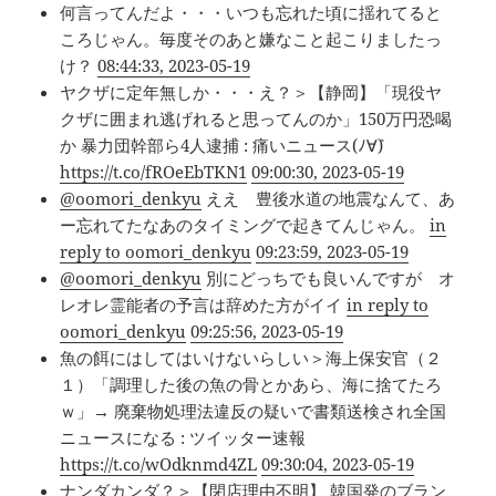
何言ってんだよ・・・いつも忘れた頃に揺れてると
ころじゃん。毎度そのあと嫌なこと起こりましたっ
け？
08:44:33, 2023-05-19
ヤクザに定年無しか・・・え？＞【静岡】「現役ヤ
クザに囲まれ逃げれると思ってんのか」150万円恐喝
か 暴力団幹部ら4人逮捕 : 痛いニュース(ﾉ∀`)
https://t.co/fROeEbTKN1
09:00:30, 2023-05-19
@oomori_denkyu
ええ 豊後水道の地震なんて、あ
ー忘れてたなあのタイミングで起きてんじゃん。
in
reply to oomori_denkyu
09:23:59, 2023-05-19
@oomori_denkyu
別にどっちでも良いんですが オ
レオレ霊能者の予言は辞めた方がイイ
in reply to
oomori_denkyu
09:25:56, 2023-05-19
魚の餌にはしてはいけないらしい＞海上保安官（２
１）「調理した後の魚の骨とかあら、海に捨てたろ
ｗ」→ 廃棄物処理法違反の疑いで書類送検され全国
ニュースになる : ツイッター速報
https://t.co/wOdknmd4ZL
09:30:04, 2023-05-19
ナンダカンダ？＞【閉店理由不明】 韓国発のブラン