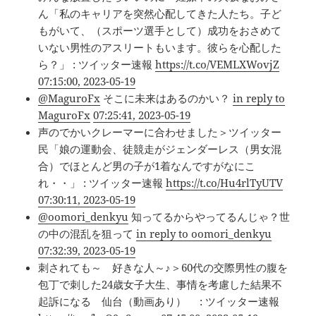
ん「私のキャリアを突然心配してきた人たち。子ど
もがいて、（スポーツ選手として）成功をおさめて
いない男性のアスリートもいます。彼らを心配した
ら？」 : ツイッター速報
https://t.co/VEMLXWovjZ
07:15:00, 2023-05-19
@MaguroFx
そこに未来はあるのかい？
in reply to
MaguroFx
07:25:41, 2023-05-19
声のでかいクレーマーに合わせました＞ツイッター
民「娘の運動会、徒競走がジェンダーレス（男女混
合）でほとんど男の子が1着なんですがなにこ
れ・・」 : ツイッター速報
https://t.co/Hu4rlTyUTV
07:30:11, 2023-05-19
@oomori_denkyu
知ってるからやってるんじゃ？世
の中の混乱を狙って
in reply to oomori_denkyu
07:32:39, 2023-05-19
刺されても～ 好きな人～♪＞60代の交際男性の腹を
包丁で刺した24歳女子大生、事情を考慮した結果不
起訴になる 仙台（動画あり） : ツイッター速報