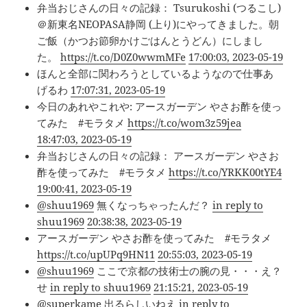
弁当おじさんの日々の記録： Tsurukoshi (つるこし)
＠新東名NEOPASA静岡 (上り)にやってきました。朝
ご飯（かつお節卵かけごはんとうどん）にしまし
た。
https://t.co/D0Z0wwmMFe
17:00:03, 2023-05-19
ほんと全部に関わろうとしているようなので仕事あ
げるわ
17:07:31, 2023-05-19
今日のあれやこれや: アースガーデン やさお酢を使っ
てみた #モラタメ
https://t.co/wom3z59jea
18:47:03, 2023-05-19
弁当おじさんの日々の記録： アースガーデン やさお
酢を使ってみた #モラタメ
https://t.co/YRKK00tYE4
19:00:41, 2023-05-19
@shuu1969
無くなっちゃったんだ？
in reply to
shuu1969
20:38:38, 2023-05-19
アースガーデン やさお酢を使ってみた #モラタメ
https://t.co/upUPq9HN11
20:55:03, 2023-05-19
@shuu1969
ここで京都の技術士の腕の見・・・え？
せ
in reply to shuu1969
21:15:21, 2023-05-19
@superkame
出るらしいねえ
in reply to