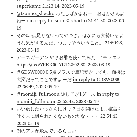
superkame
21:23:14, 2023-05-19
@tsume2_shacho
わたしばかよねー おばかさんよ
ねー♪
in reply to tsume2_shacho
21:41:30, 2023-05-
19
その0.5点足りないってやつさ。ほかにも大勢いるよ
うな気がするんだ。つまりそういうこと。
21:50:25,
2023-05-19
アースガーデン やさお酢を使ってみた #モラタメ
https://t.co/YRKK00tYE4
22:02:50, 2023-05-19
@GDSW0000
0.5点プラスで筆記受かっても、面接は
大変だってことですよーだ
in reply to GDSW0000
22:36:49, 2023-05-19
@momiji_fullmoon
隠し子が1ダース
in reply to
momiji_fullmoon
22:52:42, 2023-05-19
いい歳したおっさんにけり？目を開けたまま寝言を
吐く人に蹴られたくないものだな・・・
22:54:43,
2023-05-19
例のアレが飛んでいるらしい