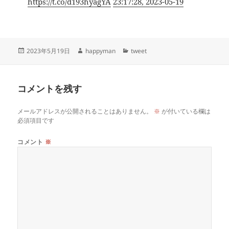
https://t.co/d193hyagYA
23:17:28, 2023-05-19
投
作
カ
2023年5月19日
happyman
tweet
稿
成
テ
日:
者
ゴ
リ
コメントを残す
ー
メールアドレスが公開されることはありません。
※
が付いている欄は
必須項目です
コメント
※