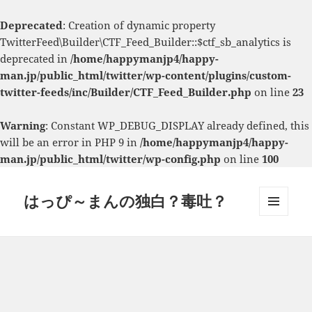
Deprecated
: Creation of dynamic property
TwitterFeed\Builder\CTF_Feed_Builder::$ctf_sb_analytics is
deprecated in
/home/happymanjp4/happy-
man.jp/public_html/twitter/wp-content/plugins/custom-
twitter-feeds/inc/Builder/CTF_Feed_Builder.php
on line
23
Warning
: Constant WP_DEBUG_DISPLAY already defined, this
will be an error in PHP 9 in
/home/happymanjp4/happy-
man.jp/public_html/twitter/wp-config.php
on line
100
はっぴ～まんの独白？毒吐？
メニュ
ーとウ
ィジェ
ット