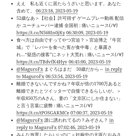
ええ 私も近くに居たらうざいと思います。あなた
含めて。
06:23:18, 2023-05-19
52歳なあ＞【社会】許可得ず ゲームプレー動画 配信
か ユーチューバー逮捕 全国初 : 痛いニュース(ﾉ∀`)
https://t.co/N568In0jKy
06:30:09, 2023-05-19
食べ方は自由ですってやつ宮迫？＞宮迫博之『牛宮
城』で「レバーを食べた客が食中毒」と暴露さ
れ…“疑惑の接客”にネット大荒れ : 痛いニュース(ﾉ∀`)
https://t.co/TBdvfK4Hyv
06:45:00, 2023-05-19
@MaguroFx
まぐろはまだ 50歳だから～
in reply
to MaguroFx
06:53:54, 2023-05-19
離婚できないんですかね？年収が倍の1700万あると
離婚できたとツイッターで自慢できるらしいが。＞
年収850万のAさん、妻の「文京区にしか住まない」
と言う言葉に疲弊 : 痛いニュース(ﾉ∀`)
https://t.co/tPOSGAKMCe
07:00:37, 2023-05-19
@MaguroFx
誰に誘われてるの？みぞさん？
in
reply to MaguroFx
07:02:46, 2023-05-19
みんな放置したらいいのに＞妊娠中の大坂なおみさ