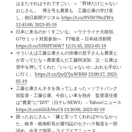
はまたそれはそれですごい。＞「野球だけじゃない
おじさん」 博士号も農業も 工藤公康の学び直
し：朝日新聞デジタル
https://t.co/NVHt7NnZWx
12:45:00, 2023-05-19
日本に来るのか！すごいな。＞ウクライナ大統領、
G7サミット対面参加へ FT報道 – 日本経済新聞
https://t.co/S39iPFS6W7
12:51:45, 2023-05-19
そういえば工藤公康さんの俳優の息子さんも農業と
か言ってたな＞農業選んだ工藤阿須加、父・公康は
背中を押してくれた「いいじゃないか…おれも手伝い
に行く」
https://t.co/QuQ7juWBN0
13:00:17, 2023-
05-19
工藤公康さんネタを漁ってしまった＞ソフトバンク
前監督・工藤公康、今欲しい車を熱弁 監督退任後
は“農業”に“DIY”（日テレNEWS） – Yahoo!ニュース
https://t.co/nliGhVecC4
13:30:06, 2023-05-19
困ったおじさん＞「嫌と言ってくれればやらなかっ
た」岐阜・岐南町長が週刊誌のセクハラ報道を一部
認め、会見で謝罪 – ライブドアニュース