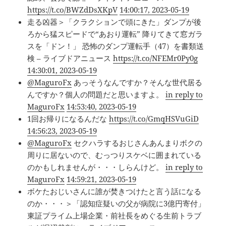
https://t.co/BWZdDsXKpV
14:00:17, 2023-05-19
走る凶器＞「クラクションで頭にきた」ダンプが後
ろから猛スピードで“あおり運転” 降りてきて窓ガラ
スを「ドン！」 恐怖のダンプ運転手（47）を書類送
検 – ライブドアニュース
https://t.co/NFEMr0Py0g
14:30:01, 2023-05-19
@MaguroFx
あっそうなんですか？そんな世代居る
んですか？個人の問題だと思いますよ。
in reply to
MaguroFx
14:53:40, 2023-05-19
1回お帰りになるんだな
https://t.co/GmqHSVuGiD
14:56:23, 2023-05-19
@MaguroFx
セクハラするおじさんあんまりボクの
周りに居ないので、むっつりスケベに囲まれている
のかもしれませんが・・・しらんけど。
in reply to
MaguroFx
14:59:21, 2023-05-19
ボケたおじいさんに誰が焚きつけたと言う話になる
のか・・・＞「認知症疑いの父が病院に3億円寄付」
東証プライム上場企業・前社長をめぐる生前トラブ