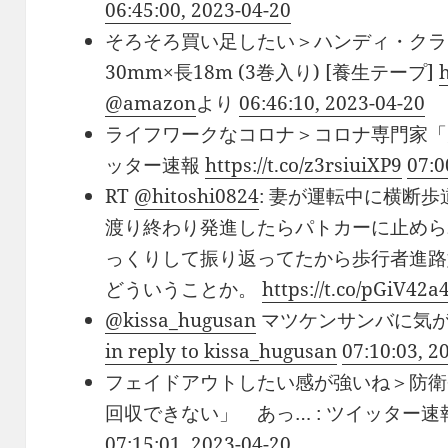
06:45:00, 2023-04-20
そろそろ買い足したい＞ハンディ・クラウ
30mm×長18m (3巻入り) [養生テープ]
@amazon
より
06:46:10, 2023-04-20
ライフワークなコロナ＞コロナ専門家「大
ッター速報
https://t.co/z3rsiuiXP9
07:0
RT
@hitoshi0824
: 妻が運転中に横断
渡り終わり発進したらパトカーに止めら
っくりして振り返ってたから歩行者進路
どういうことか。
https://t.co/pGiV42a
@kissa_hugusan
マツケンサンバに気が
in reply to kissa_hugusan
07:10:03, 2
フェイドアウトしたい感が強いね＞防衛
回収できない」 あっ… : ツイッター速
07:15:01, 2023-04-20