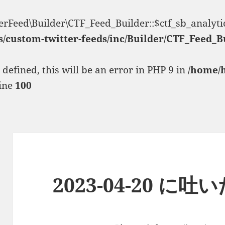
erFeed\Builder\CTF_Feed_Builder::$ctf_sb_analyti
s/custom-twitter-feeds/inc/Builder/CTF_Feed_B
fined, this will be an error in PHP 9 in
/home/
ine
100
2023-04-20 に吐