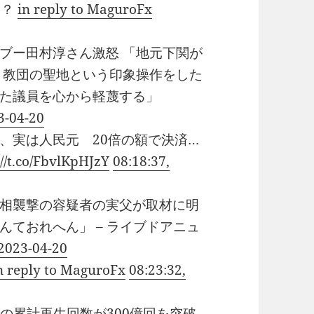
ゃ？
in reply to MaguroFx
ブー田村淳さん激怒 「地元下関が
ト教団の聖地という印象操作をした
た議員を心から軽蔑する」
3-04-20
、実は人民元 20倍の額で決済…
://t.co/FbvlKpHJzY
08:18:37,
相襲撃の容疑者の実父が取材に明
ておれへん」 – ライブドアニュ
 2023-04-20
n reply to MaguroFx
08:23:32,
Tubeの累計再生回数が300億回を突破