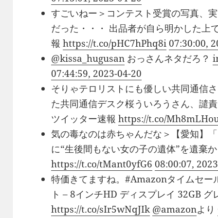
すごいねー＞コンテスト受賞の写真、実
だった・・・ 出品者が自ら明かした上で
報
https://t.co/pHC7hPhq8i
07:30:00, 
@kissa_hugusan
おっさんネタだろ？
i
07:44:59, 2023-04-20
そりゃテロリストにも優しい共同通信さ
た共同通信デスク桜ういろうさん、譴責
ツイッター速報
https://t.co/Mh8mLHo
気の毒なのは赤ちゃんだな＞【愛知】「
に“生後間もない女の子の遺体”を遺棄か
https://t.co/tMant0yfG6
08:00:07, 202
特価きてますね。#Amazonタイムセール祭り
ト – 8インチHD ディスプレイ 32GB グレ
https://t.co/sIr5wNqJIk
@amazon
より