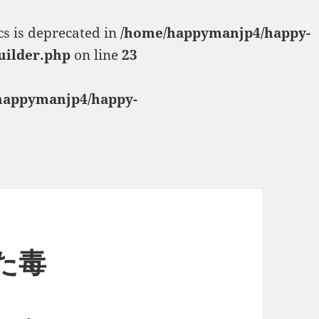
cs is deprecated in
/home/happymanjp4/happy-
uilder.php
on line
23
happymanjp4/happy-
いた毒