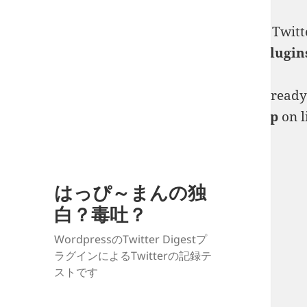
Deprecated
: Creation of dynamic property Twitt
man.jp/public_html/twitter/wp-content/plugin
Warning
: Constant WP_DEBUG_DISPLAY already de
man.jp/public_html/twitter/wp-config.php
on l
はっぴ～まんの独
白？毒吐？
WordpressのTwitter Digestプ
ラグインによるTwitterの記録テ
ストです