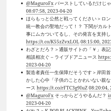
@MaguroFx
バーストしているだけじ
08:07:58, 2023-04-20
ほらもっと公然と戦ってください＞ロン
統一教会の聖地だって！？ 下関がカル
事にムカついてるし、その発言を支持し
https://t.co/K55zZvxLOL
08:15:00, 202
わざとだろ？＞通販サイトの「￥」表記
相談相次ぐ – ライブドアニュース
https
2023-04-20
製造者責任一生保障だそうです＞岸田首
かした心中「子供のことかわいない親なん
ース
https://t.co/rFTC3g9IuZ
08:20:04,
@MaguroFx
そっからどうやるんだ？
i
2023-04-20
だれ？＞K-POP BLACKPINK、You