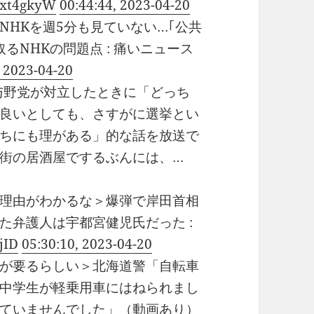
Gnxt4gkyW
00:44:44, 2023-04-20
HKを週5分も見ていない…｢公共
るNHKの問題点 : 痛いニュース
, 2023-04-20
、与野党が対立したときに「どっち
良いとしても、さすがに選挙とい
ちにも理がある」的な話を放送で
街の居酒屋でするぶんには、…
理由がわかるな＞爆弾で岸田首相
た弁護人は宇都宮健児氏だった :
jID
05:30:10, 2023-04-20
が要るらしい＞北海道警「自転車
中学生が軽乗用車にはねられまし
ていませんでした」（動画あり）