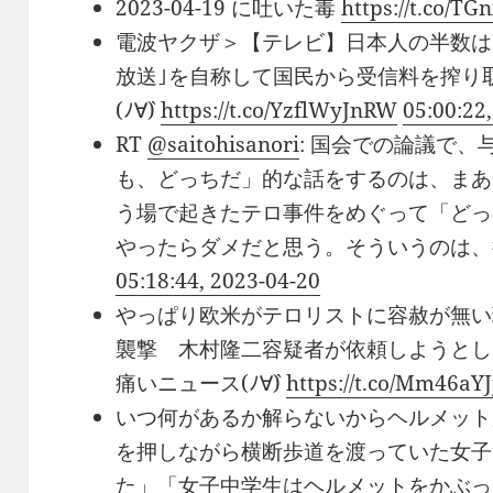
2023-04-19 に吐いた毒
https://t.co/T
電波ヤクザ＞【テレビ】日本人の半数はN
放送｣を自称して国民から受信料を搾り取
(ﾉ∀`)
https://t.co/YzflWyJnRW
05:00:22
RT
@saitohisanori
: 国会での論議で
も、どっちだ」的な話をするのは、まあ
う場で起きたテロ事件をめぐって「どっ
やったらダメだと思う。そういうのは、
05:18:44, 2023-04-20
やっぱり欧米がテロリストに容赦が無い
襲撃 木村隆二容疑者が依頼しようとし
痛いニュース(ﾉ∀`)
https://t.co/Mm46aYJ
いつ何があるか解らないからヘルメット
を押しながら横断歩道を渡っていた女子
た」「女子中学生はヘルメットをかぶっ