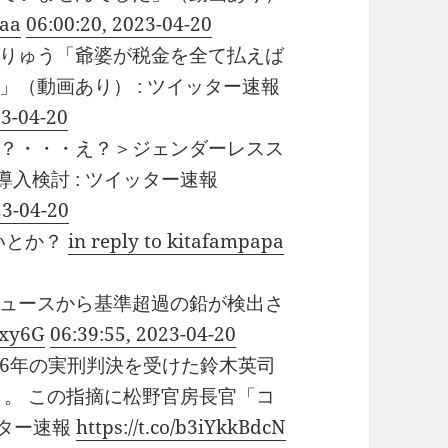
Vaa
06:00:20, 2023-04-20
りゅう「爺婆が税金を全て払えば
（動画あり） : ツイッター速報
23-04-20
？・・・え？＞ジェンダーレスス
入検討 : ツイッター速報
23-04-20
いとか？
in reply to kitafampapa
ュースから基準超過の鉛が検出さ
tExy6G
06:39:55, 2023-04-20
6年の実刑判決を受けた鈴木英司
」。 この指摘に松野官房長官「コ
ッター速報
https://t.co/b3iYkkBdcN