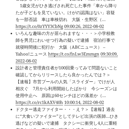
1歳女児がひき逃げされ死亡した事件「車から降り
たが子どもを見ていない。けがの認識はない」容疑
を一部否認 車は車検切れ 大阪・生野区（…
https://t.co/0zYYY3CbNg
09:00:26, 2022-08-02
いろんな趣味の方が居られますな・・・＞小学校教
師を男児にわいせつ行為の疑いで逮捕 宿泊行事で
就寝時間後に犯行か 大阪（ABCニュース） –
Yahoo!ニュース
https://t.co/fnLw3Emmgn
09:30:09,
2022-08-02
設計者と管理責任者が100回乗ってみて問題ないこと
確認してからリリースしたら良かったんでは？＞
【速報】市営プールの人気「スライダー」でけが人
相次ぐ 7月から利用開始したばかり 今シーズンは
使用中止へ 原因は60センチほどの落差か（…
https://t.co/rc1kAXV40h
10:00:14, 2022-08-02
ドクター逃走ファイター・・・え？＞【速報】過去
に“大食いファイター”としてテレビ出演の医師…ひき
逃げなどの疑いで逮捕 タクシーに衝突し4人に重軽