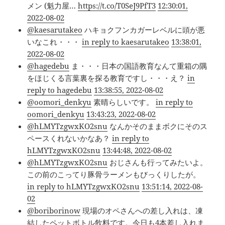
メン (魁力屋…
https://t.co/T0SeJ9PfT3
12:30:01,
2022-08-02
@kaesarutakeo
ハキョクフンカガーレベルに頭が悪
いなこれ・・・
in reply to kaesarutakeo
13:38:01,
2022-08-02
@hagedebu
ま・・・日本の国語教育なんて重箱の隅
をほじくる言葉裏を探る教育ですし・・・え？
in
reply to hagedebu
13:38:55, 2022-08-02
@oomori_denkyu
素晴らしいです。
in reply to
oomori_denkyu
13:43:23, 2022-08-02
@hLMYTzgwxKO2snu
なんかそのままボクにそのス
ペースくれないかなあ？
in reply to
hLMYTzgwxKO2snu
13:44:48, 2022-08-02
@hLMYTzgwxKO2snu
おじさんも行ってみたいよ。
この前のこってり豚骨ラーメンもびっくりしたが。
in reply to hLMYTzgwxKO2snu
13:51:14, 2022-08-
02
@boriborinow
現場のオペさんへの差し入れは、凍
結したペットボトル飲料です。今日も4本差し入れま