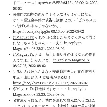
ドアニュース
https://t.co/8VB8sSLISv
08:00:12, 2022-
08-02
羅生門の蜘蛛の糸か？ミイラ取りがミイラになる
か？＞誤送金事件の被告に接触 ヒカル「ビジネスに
つなげられるんじゃないかな」
https://t.co/aJFxyfpg5o
08:15:00, 2022-08-02
@MaguroFx
それを口に出したらまぐろさんと同じ
になっちゃうじゃん・・・え？
in reply to
MaguroFx
08:23:21, 2022-08-02
@MaguroFx
ええ 新しい白い壷のようなもの作る
んですよ。知らんけど。
in reply to MaguroFx
08:27:25, 2022-08-02
明るい人は居らんよな＞安倍昭恵夫人が事件後初の
地元・山口県入り 支援者が語る様子
https://t.co/YbvazxG2Mk
08:30:12, 2022-08-02
@MaguroFx
勧進帳ですか・・・
in reply to
MaguroFx
08:53:35, 2022-08-02
名古屋から観光？。幼児を連れて観光に来るにはこ
こは少しリスキーかと。＞【速報】74歳の男を逮捕