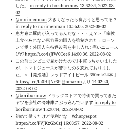
した。
in reply to boriborinow
13:52:34, 2022-08-
02
@norimenman
大きくなったら食おうと思ってる？
in reply to norimenman
13:56:06, 2022-08-02
恵方巻に豚肉が入ってるんだな・・・え？＞「宗教
上食べられない恵方巻の購入を強制された」ローソ
ンで働く外国人ら待遇改善を申し入れ : 痛いニュース
(ﾉ∀`)
https://t.co/lsJfW0Cee6
14:00:36, 2022-08-02
この前コンビニで見かけたので1本買っちゃいました
が、トマトジュースが苦手なのを忘れておりまし
た。＞【発泡酒】レッドアイ [ ビール 350ml×24本 ]
https://t.co/Ia0HlJNr3P
@amazon
より
14:02:20,
2022-08-02
@boriborinow
ドラッグストアで特価で買ってきた
ヤツを会社の冷凍庫にぶっ込んでいます
in reply to
boriborinow
15:20:44, 2022-08-02
初めて借りたけど便利だな #chargespot
https://t.co/PVJKzGbCzJ
16:03:57, 2022-08-02