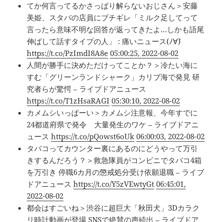
てか何言ってるかさっぱり解らないおじさん＞安藤
美姫、スタバの店員にブチギレ「ミルク足してって
言ったら意味不明な回答が返ってきたよ…しかも語尾
伸ばして話すタイプの人」 : 痛いニュース(ﾉ∀`)
https://t.co/PzImdI8A8e
05:00:25, 2022-08-02
人間が勝手に決めただけってことか？＞冷たい海に
すむ「グリーンランドシャーク」カリブ海で発見 研
究者らが驚愕 – ライブドアニュース
https://t.co/T1zHsaRAGI
05:30:10, 2022-08-02
カメムシいっぱーい＞カメムシ注意報、今年すでに
24都道府県で発令 大量発生のワケ – ライブドアニ
ュース
https://t.co/pQowst6oUk
06:00:03, 2022-08-02
タバコってカウンター裏にあるのにどうやって万引
きするんだろう？＞救急隊員がコンビニでタバコ4箱
を万引き 停職6カ月の懲戒処分受け依願退職 – ライブ
ドアニュース
https://t.co/Y5zVEwtyGt
06:45:01,
2022-08-02
都会はすごいね＞渋谷に超巨大「秋田犬」3Dカラク
リ時計動画が登場 SNSで絶賛の声続出 – ライブドア