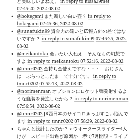
ど美味しいよねえ。
in reply to kissa29met
07:45:20, 2022-08-02
@bokegami
また新しい白い壺？
in reply to
bokegami
07:45:36, 2022-08-02
@sunafukin99
資金力の違いと広報方針の差ではな
いですか？
in reply to sunafukin99
07:46:25, 2022-
08-02
@meikantoku
会いたい人ねえ そんなもの幻想で
すよ
in reply to meikantoku
07:52:16, 2022-08-02
@tmnr0202
金持ち金使えですな・・・ おじさん
は ぷらっとこだま で十分です。
in reply to
tmnr0202
07:55:13, 2022-08-02
@norimenman
オプションにロケット弾発射するよ
うな艤装を発注したから？
in reply to norimenman
07:56:54, 2022-08-02
@tmnr0202
JR西日本のサイコロきっぷすごい悩んで
ます
in reply to tmnr0202
07:58:29, 2022-08-02
ちゃんと設計したのか？＞ウオータースライダー4人
けが スピード出過ぎ原因か 堺で7月開設 – ライブ