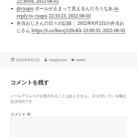
22:30:04, 2022-08-02
@cyapu
ボールが止まって見えるんだろうなあ
in
reply to cyapu
22:33:23, 2022-08-02
弁当おじさんの日々の記録： 2022年8月2日の弁当お
じさん
https://t.co/Rwsj120oKk
23:00:35, 2022-08-02
投
作
カ
2022年8月2日
happyman
tweet
稿
成
テ
日:
者
ゴ
リ
コメントを残す
ー
メールアドレスが公開されることはありません。
※
が付いている欄は
必須項目です
コメント
※