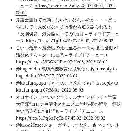
ニュース
https://t.co/dvemAa2wZ8
07:00:04, 2022-
08-02
弁護士連れて行動しないといけないのか・・・どっ
ちにしても大変だな＞歩行者から道を譲られるも
「反則切符」処分撤回までの1カ月 – ライブドアニュ
ース
https://t.co/eZTgiL64Tc
07:15:00, 2022-08-02
こいつ最悪＞感染症で死に至るケースも 夏に活動が
活発化するマダニに注意 – ライブドアニュース
https://t.co/cxW3GNQEte
07:30:06, 2022-08-02
@hagedebu
環境馬鹿教育の成果だなあ
in reply to
hagedebu
07:37:27, 2022-08-02
@kitafampapa
てか蚕のこと忘れてね？
in reply to
kitafampapa
07:38:01, 2022-08-02
オロナインじゃないですよミルナインだって＞千葉
大病院“コロナ重症化メカニズム”世界初の解明 症状
重い感染者に“血栓”も – ライブドアニュース
https://t.co/81Pq6hPq5b
07:45:02, 2022-08-02
@kissa29met
あぁ ガザミっすねえ。食べにくいけ