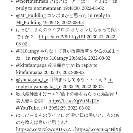
@norimenman
どばどば どーばー どぉばー
in
reply to norimenman
19:48:30, 2022-08-02
@Mt_Pudding
コンポタかと思った
in reply to
Mt_Pudding
19:49:18, 2022-08-02
はっぴ～まんのライフログ:オリオンしちゃって良い
ですか？…
https://t.co/V8fPUjyfE1
20:30:21, 2022-
08-02
@310atngy
やらなくて良い改善改革をやるの居ます
ね。
in reply to 310atngy
20:34:34, 2022-08-02
@kitafampapa
冷凍保存すか
in reply to
kitafampapa
20:35:07, 2022-08-02
@yamagata_t_e
目詰まりしてるな・・・え？
in
reply to yamagata_t_e
20:35:49, 2022-08-02
歌武蔵師匠すげー＞27歳下の妻をもらった落語家！
美人妻を公開！
https://t.co/vXgVuMzJHe
@YouTube
より
20:52:29, 2022-08-02
はっぴ～まんのライフログ:暑い日は暑いところのも
のを喰えば良いと思うんだ
https://t.co/2FzkwoADK2
?…
https://t.co/qSEq4NiXJi