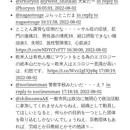
@iPhoryon
@jrwest_Shinkan
大変だー
in reply to
iPhoryon
16:05:01, 2022-08-02
@nagaotouge
ぷらっとこだま
in reply to
nagaotouge
16:11:58, 2022-08-02
とことん露骨な症例だな・・・＞サル痘の症状、肛
門の激痛21、男性器の壊死18、経口摂取できない咽
頭炎5、失明2、急性腎障害2、心筋炎2
https://t.co/wNDYCFrFT7
16:30:00, 2022-08-02
欧米人は有色人種にマウントをとる為のエゴロジー
の総本山だからな＞欧米人はエコロジー意識が高い
は、幻想です。
https://t.co/Wvz2gUQy8q
17:00:19,
2022-08-02
@norimenman
警察学校みたいだ・・・え？
in
reply to norimenman
17:18:18, 2022-08-02
@shibusawaAK
一般市民は政治に無関心で政治活動
に参加してくれませんからねえ。組織として動員し
てほしいとなると、何らかの目的を一つとした団体
を取り込むしかないんでしょうねえ。宗教団体もあ
れば、労組とか日教組とかその他諸々…