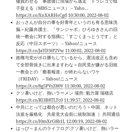
傷負わせる 事故後に現場から逃走 ドラレコで様
子捉える（MBSニュース） – Yaho…
https://t.co/XnXARHsCgd
10:30:00, 2022-08-02
おっさんが自分の事を好青年というのも有る意味洗
脳＞紀藤弁護士、「サンジャポ」ひろゆきさんの旧
統一教会に対する指摘に「すごくまっとうです」と
反応（中日スポーツ） – Yahoo!ニュース
https://t.co/JaYD3tP2Vw
11:00:02, 2022-08-02
政権与党がボロ勝ちしているから、憲法改正も含め
て全部骨抜きに出来ますわな＞自民党が嫌がる旧統
一教会との「癒着報道」が終わらないワケ
（FRIDAY） – Yahoo!ニュース
https://t.co/8g5PVsZ80V
11:30:00, 2022-08-02
クソ暑いけど、熱いラーメン 場所: 魁力屋 瑞穂店
https://t.co/Rl3B8TLTc0
11:39:57, 2022-08-02
中共にとっては都合が悪いのだろう＞中国、ネット
法規を厳格化 共産党大会前に統制加速 ｜ 共同通信
https://t.co/I0mXrG8b1L
12:00:19, 2022-08-02
はっぴ～まんのライフログ:クソ暑いけど、熱いラー