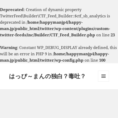
Deprecated
: Creation of dynamic property
TwitterFeed\Builder\CTF_Feed_Builder::$ctf_sb_analytics is
deprecated in
/home/happymanjp4/happy-
man.jp/public_html/twitter/wp-content/plugins/custom-
twitter-feeds/inc/Builder/CTF_Feed_Builder.php
on line
23
Warning
: Constant WP_DEBUG_DISPLAY already defined, this
will be an error in PHP 9 in
/home/happymanjp4/happy-
man.jp/public_html/twitter/wp-config.php
on line
100
はっぴ～まんの独白？毒吐？
メニュ
ーとウ
ィジェ
ット