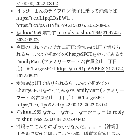
21:00:00, 2022-08-02
はっぴ～まんのライフログ:調子に乗って沖縄そば
https://t.co/L1pqRDzBW1
…
https://t.co/pX7HNfn5Y9
21:30:05, 2022-08-02
@shuu1969
歳です
in reply to shuu1969
21:47:05,
2022-08-02
今日のしれっとひそかに訂正: 愛知県は1円で借りら
れるらしいので初めてのChargeSPOTをやってみる＠
FamilyMart (ファミリーマート 名古屋金山二丁目
店) #ChargeSPOT
https://t.co/t1po9VBFiX
21:59:52,
2022-08-02
愛知県は1円で借りられるらしいので初めての
ChargeSPOTをやってみる＠FamilyMart (ファミリー
マート 名古屋金山二丁目店) #ChargeSPOT
https://t.co/t1po9Vk4rp
22:00:12, 2022-08-02
@shuu1969
なかま なかま なーかーまー
in reply
to shuu1969
22:00:18, 2022-08-02
沖縄ってこんなのばっかりなんだ。。。＞【沖縄】
ホテルで深夜に騒いでいた少年、職質警察官にスネ