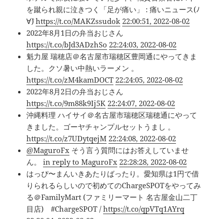
を蹴られ親に泣きつく「足が痛い」 : 痛いニュース(ﾉ
∀`)
https://t.co/MAKZssudok
22:00:51, 2022-08-02
2022年8月1日の弁当おじさん
https://t.co/bJd3ADzhSo
22:24:03, 2022-08-02
魁力屋 瑞穂店＠名古屋市瑞穂区豊岡通にやってきま
した。クソ暑い中熱いラーメン 。
https://t.co/zM4kamDOCT
22:24:05, 2022-08-02
2022年8月2日の弁当おじさん
https://t.co/9m88k9Ij5K
22:24:07, 2022-08-02
沖縄料理 ハイサイ＠名古屋市瑞穂区瑞穂通にやって
きました。ゴーヤチャンプルセットうまし 。
https://t.co/z7UDytqejM
22:24:08, 2022-08-02
@MaguroFx
そう言う質問にはお答えしていませ
ん。
in reply to MaguroFx
22:28:28, 2022-08-02
はっぴ〜まんいきあたりばったり。愛知県は1円で借
りられるらしいので初めてのChargeSPOTをやってみ
る＠FamilyMart (ファミリーマート 名古屋金山二丁
目店) #ChargeSPOT /
https://t.co/qpVTq1AYrq