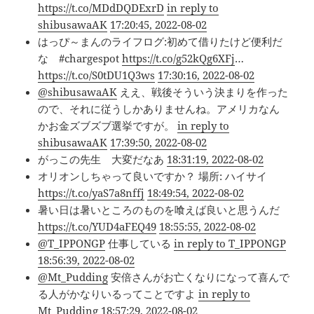
https://t.co/MDdDQDExrD
in reply to
shibusawaAK
17:20:45, 2022-08-02
はっぴ～まんのライフログ:初めて借りたけど便利だ
な #chargespot
https://t.co/g52kQg6XFj
…
https://t.co/S0tDU1Q3ws
17:30:16, 2022-08-02
@shibusawaAK
ええ、戦後そういう決まりを作った
ので、それに従うしかありませんね。アメリカなん
かお金ズブズブ選挙ですが。
in reply to
shibusawaAK
17:39:50, 2022-08-02
がっこの先生 大変だなあ
18:31:19, 2022-08-02
オリオンしちゃって良いですか？ 場所: ハイサイ
https://t.co/yaS7a8nffj
18:49:54, 2022-08-02
暑い日は暑いところのものを喰えば良いと思うんだ
https://t.co/YUD4aFEQ49
18:55:55, 2022-08-02
@T_IPPONGP
仕事している
in reply to T_IPPONGP
18:56:39, 2022-08-02
@Mt_Pudding
安倍さんがお亡くなりになって喜んで
る人がかなりいるってことですよ
in reply to
Mt_Pudding
18:57:29, 2022-08-02