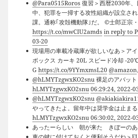
@Para0515Roros
復習＞西暦2030年
中、犯罪を一掃する攻性組織が設立され
課。通称｢攻殻機動隊｣だ。 ©士郎正宗・Pro
https://t.co/mwCIU2amds
in reply to
03-20
現場用の車載冷蔵庫が欲しいなあ＞アイ
ボックス カーキ 20L スピード冷却 -20℃
G
https://t.co/9YYmxmsL20
@amazon
@hLMYTzgwxKO2snu
裸足のアバッ
hLMYTzgwxKO2snu
06:29:24, 2022-0
@hLMYTzgwxKO2snu
@akiakiakira1
やってきたよ。留年中は奨学金は止ま
hLMYTzgwxKO2snu
06:30:02, 2022-0
あったーらしい 朝が来た きぼーの
車の鍵に付けておくと便利そうだね＞FUJI