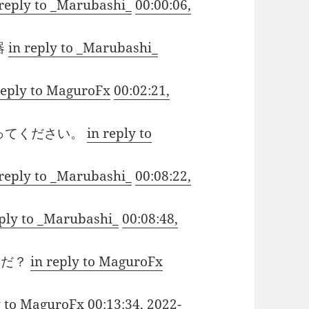
 reply to _Marubashi_
00:00:06,
器
in reply to _Marubashi_
reply to MaguroFx
00:02:21,
ってください。
in reply to
 reply to _Marubashi_
00:08:22,
eply to _Marubashi_
00:08:48,
んだ？
in reply to MaguroFx
y to MaguroFx
00:13:34, 2022-