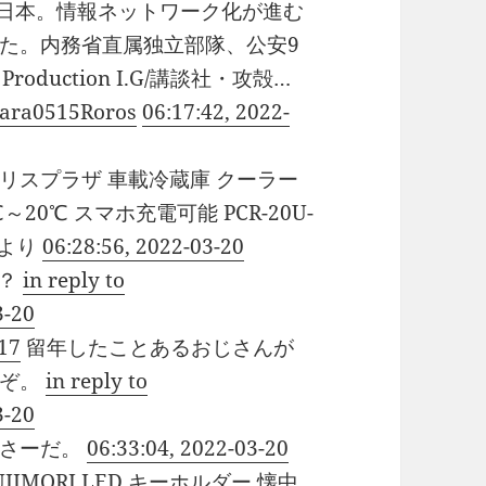
、日本。情報ネットワーク化が進む
た。内務省直属独立部隊、公安9
duction I.G/講談社・攻殻…
 Para0515Roros
06:17:42, 2022-
リスプラザ 車載冷蔵庫 クーラー
～20℃ スマホ充電可能 PCR-20U-
より
06:28:56, 2022-03-20
ト？
in reply to
3-20
17
留年したことあるおじさんが
るぞ。
in reply to
3-20
あさーだ。
06:33:04, 2022-03-20
MORI LED キーホルダー 懐中