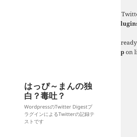
Deprecated
: Creation of dynamic property Twitt
man.jp/public_html/twitter/wp-content/plugin
Warning
: Constant WP_DEBUG_DISPLAY already de
man.jp/public_html/twitter/wp-config.php
on l
はっぴ～まんの独
白？毒吐？
WordpressのTwitter Digestプ
ラグインによるTwitterの記録テ
ストです