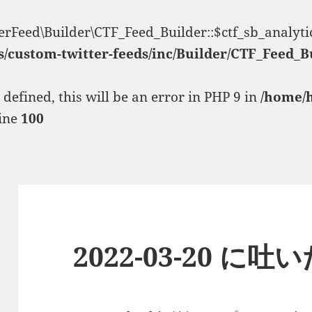
erFeed\Builder\CTF_Feed_Builder::$ctf_sb_analyti
s/custom-twitter-feeds/inc/Builder/CTF_Feed_B
fined, this will be an error in PHP 9 in
/home/
ine
100
2022-03-20 に吐