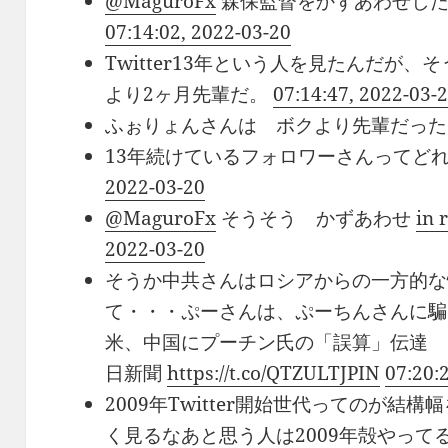
@MaguroFx
森保監督をかずあわせし
07:14:02, 2022-03-20
Twitter13年という人を見たんだが
より2ヶ月先輩だ。
07:14:47, 2022-03-
ふぉりょんさんは ボクより先輩だっ
13年続けているフォロワーさんってど
2022-03-20
@MaguroFx
そうそう かずあわせ
in 
2022-03-20
そうか中共さんはロシアからの一方的な
て・・・ぷーさんは、ぷーちんさんに騙
米、中国にプーチン氏の「誤算」伝達 民
日新聞
https://t.co/QTZULTJPIN
07:20:
2009年Twitter開始世代ってのが
く見るなあと思う人は2009年殻やって