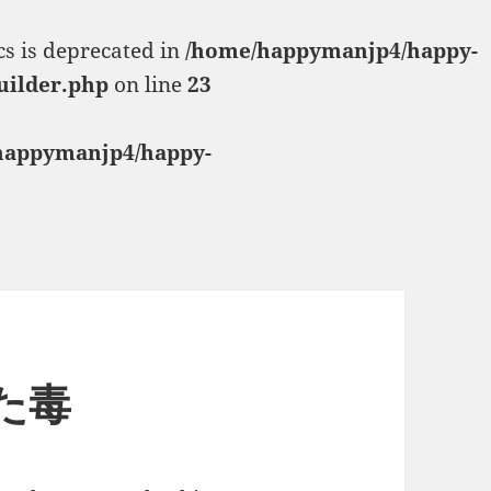
cs is deprecated in
/home/happymanjp4/happy-
uilder.php
on line
23
happymanjp4/happy-
いた毒