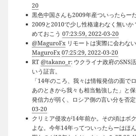
20
黒色中国さんも2009年産ついったらー
2009と2010で少し性格違わなく無
めておこう
07:23:59, 2022-03-20
@MaguroFx
リモートは実際に会わな
MaguroFx
07:25:29, 2022-03-20
RT
@takano_r
: ウクライナ政府のSN
いう証言。
「14年のころ、我々は情報発信の面で
あのときから我々も相当勉強した」と保
発信力が弱く、ロシア側の言い分を否
03-20
クリミア侵攻が14年前か。その頃はボクも
よな。今年14年ってついったらーはほん