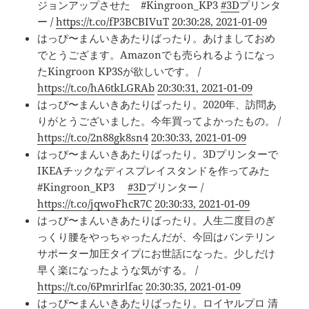
ジョンアップさせた #Kingroon_KP3
#3D
プリンタ
ー /
https://t.co/fP3BCBIVuT
20:30:28, 2021-01-09
はっぴ〜まんいきあたりばったり。あけましておめ
でとうござます。Amazonでも売られるようになっ
たKingroon KP3Sが欲しいです。 /
https://t.co/hA6tkLGRAb
20:30:31, 2021-01-09
はっぴ〜まんいきあたりばったり。2020年、訪問あ
りがとうございました。今年買ってよかったもの。 /
https://t.co/2n88gk8sn4
20:30:33, 2021-01-09
はっぴ〜まんいきあたりばったり。3Dプリンターで
IKEAチックなディスプレイスタンドを作ってみた
#Kingroon_KP3
#3D
プリンター /
https://t.co/jqwoFhcR7C
20:30:33, 2021-01-09
はっぴ〜まんいきあたりばったり。人生二度目のぎ
っくり腰をやっちゃったんだが、今回はバンテリン
サポーター加圧タイプにお世話になった。少しだけ
早く楽になったような気がする。 /
https://t.co/6Pmrirlfac
20:30:35, 2021-01-09
はっぴ〜まんいきあたりばったり。ロイヤルプロ 清