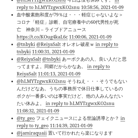
reply to hLMYTzgwxKO2snu
10:58:56, 2021-01-09
血中酸素飽和度が79％は・・・軽症じゃないよな＞
コロナ「軽症」診断、自宅療養中の60代男性が死
亡 神奈川 – ライブドアニュース
https://t.co/KOug4kaL6c
11:00:06, 2021-01-09
@tnbyki
@ReiyaSalt
オレオレ破産ｗ
in reply to
tnbyki
11:00:31, 2021-01-09
@ReiyaSalt
@tnbyki
あーボクあの人、良い人だと思
ってますよ。同郷だからかなあ。
in reply to
ReiyaSalt
11:01:13, 2021-01-09
@hLMYTzgwxKO2snu
そうねえ・・・そうでもない
んだけどなあ。うちの事務所で休日仕事しているの
ボクが一番多いのは事実だけど、他の人みんなだい
たい休みよ。
in reply to hLMYTzgwxKO2snu
11:08:32, 2021-01-09
@ty_geo
フェイクニュースによる世論誘導とか？
in
reply to ty_geo
11:14:39, 2021-01-09
@jamiraquaii
置いて行かれたら楽になります