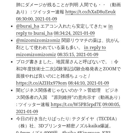
肺にダメージが残ることが判明 人間でも・・ （動画
あり） : ツイッター速報
https://t.co/hXaD8uEeuk
08:30:00, 2021-01-09
@burai_ha
エアコン入れたら安定してきたｗ
in
reply to burai_ha
08:34:24, 2021-01-09
@mizomizomizomiz
関節リウマチの薬は、抗がん
剤として使われている薬も多い。
in reply to
mizomizomizomiz
08:35:15, 2021-01-09
ブログ書きました。地質屋さんと呼ばないで。：令
和2年度技術士二次試験筆記試験合格発表とZOOMで
面接やれば良いのにと雑感ちょっと /
https://t.co/AZIHx979om
08:44:10, 2021-01-09
闇ビジネス関係者じゃないのか？＞菅総理 ビジネ
ス関係者の入国 ”原則維持”の意向示す（動画あり）
: ツイッター速報
https://t.co/W5PB5rpd7E
09:00:05,
2021-01-09
今日の行き当たりばったり: テクダイヤ（TECDIA）
（株）社、3Dプリンター精密ノズルkaika爆誕。
0.4mmノズル4000円 #kaika
#Kingroon_KP3