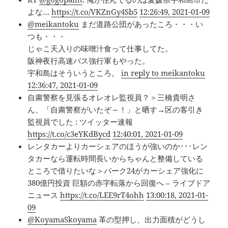
よな…
https://t.co/VKZnGy4Sb5
12:26:49, 2021-01-09
@meikantoku
まだ道路公団があったころ・・・い
つも・・・
じゃこ天入りの味噌汁食って仕事してた。
阪神夜行高速バス強行軍もやった。
宇和島はそういうところ。
in reply to meikantoku
12:36:47, 2021-01-09
自粛警察を見張るオレオレ監視員？＞三橋貴明さ
ん、「自粛警察がいたぞ～！」と晒す→区の客引き
監視員でした : ツイッター速報
https://t.co/c3eYKdBycd
12:40:01, 2021-01-09
レンタカーよりカーシェアのほうが強いのか･･･レン
タカーなら運転時間長いからちゃんと整備している
ところで借りたいな＞パーク24がカーシェア強化に
380億円投資 巨額の赤字転落から回復へ – ライブドア
ニュース
https://t.co/LEE9rT4ohh
13:00:18, 2021-01-
09
@KoyamaSkoyama
革の型押し、出力面積がどうし