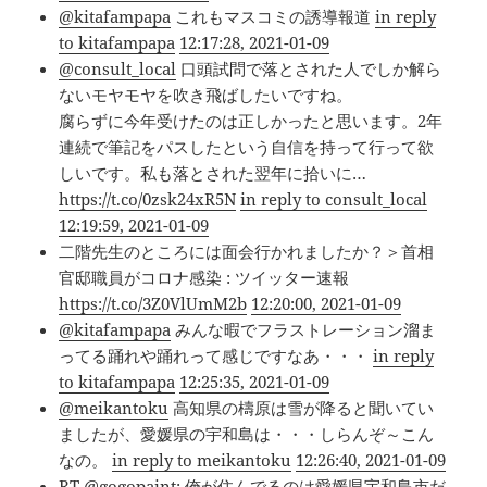
@kitafampapa
これもマスコミの誘導報道
in reply
to kitafampapa
12:17:28, 2021-01-09
@consult_local
口頭試問で落とされた人でしか解ら
ないモヤモヤを吹き飛ばしたいですね。
腐らずに今年受けたのは正しかったと思います。2年
連続で筆記をパスしたという自信を持って行って欲
しいです。私も落とされた翌年に拾いに…
https://t.co/0zsk24xR5N
in reply to consult_local
12:19:59, 2021-01-09
二階先生のところには面会行かれましたか？＞首相
官邸職員がコロナ感染 : ツイッター速報
https://t.co/3Z0VlUmM2b
12:20:00, 2021-01-09
@kitafampapa
みんな暇でフラストレーション溜ま
ってる踊れや踊れって感じですなあ・・・
in reply
to kitafampapa
12:25:35, 2021-01-09
@meikantoku
高知県の檮原は雪が降ると聞いてい
ましたが、愛媛県の宇和島は・・・しらんぞ～こん
なの。
in reply to meikantoku
12:26:40, 2021-01-09
RT
@gogopaint
: 俺が住んでるのは愛媛県宇和島市だ