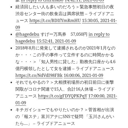
経済回したい人も多いのだろう＞緊急事態初日の夜
渋谷センター街の飲食店は満席状態 – ライブドアニ
ュース
https://t.co/BDIfYmRmHU
15:30:05, 2021-01-
09
@hagedebu
すげー万馬券 57,050円
in reply to
hagedebu
15:52:41, 2021-01-09
2018年8月に発覚して逮捕されるのが2021年1月なの
か・・・この手の事件って立件するのに時間かかる
な・・・＞「知人男性に貸した」勤務先口座から4.6
億円横領したとして女を逮捕 – ライブドアニュース
https://t.co/NdVdI98FBk
16:00:06, 2021-01-09
それでもやるの？＞大相撲初場所の初日前日に衝撃
関取がコロナ関連で15人、合計16人休場 – ライブド
アニュース
https://t.co/gFDYQPKPqY
17:00:00, 2021-
01-09
キチガイショーでもやりたいのか？＞菅首相が出演
の「報ステ」富川アナにSNSで疑問 「玉川さんがい
たら…」 – ライブドアニュース