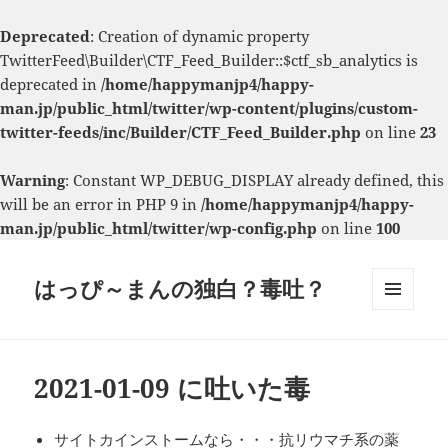
Deprecated
: Creation of dynamic property
TwitterFeed\Builder\CTF_Feed_Builder::$ctf_sb_analytics is
deprecated in
/home/happymanjp4/happy-
man.jp/public_html/twitter/wp-content/plugins/custom-
twitter-feeds/inc/Builder/CTF_Feed_Builder.php
on line
23
Warning
: Constant WP_DEBUG_DISPLAY already defined, this
will be an error in PHP 9 in
/home/happymanjp4/happy-
man.jp/public_html/twitter/wp-config.php
on line
100
はっぴ～まんの独白？毒吐？
メニュ
ーとウ
ィジェ
ット
2021-01-09 に吐いた毒
サイトカインストームなら・・・抗リウマチ系の薬