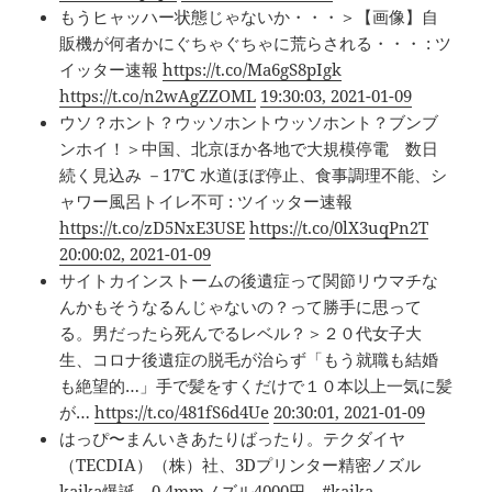
もうヒャッハー状態じゃないか・・・＞【画像】自
販機が何者かにぐちゃぐちゃに荒らされる・・・ : ツ
イッター速報
https://t.co/Ma6gS8pIgk
https://t.co/n2wAgZZOML
19:30:03, 2021-01-09
ウソ？ホント？ウッソホントウッソホント？ブンブ
ンホイ！＞中国、北京ほか各地で大規模停電 数日
続く見込み －17℃ 水道ほぼ停止、食事調理不能、シ
ャワー風呂トイレ不可 : ツイッター速報
https://t.co/zD5NxE3USE
https://t.co/0lX3uqPn2T
20:00:02, 2021-01-09
サイトカインストームの後遺症って関節リウマチな
んかもそうなるんじゃないの？って勝手に思って
る。男だったら死んでるレベル？＞２０代女子大
生、コロナ後遺症の脱毛が治らず「もう就職も結婚
も絶望的…」手で髪をすくだけで１０本以上一気に髪
が…
https://t.co/481fS6d4Ue
20:30:01, 2021-01-09
はっぴ〜まんいきあたりばったり。テクダイヤ
（TECDIA）（株）社、3Dプリンター精密ノズル
kaika爆誕。0.4mmノズル4000円 #kaika