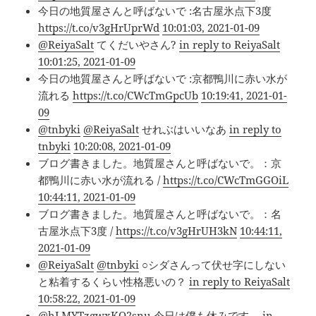
今日の地質屋さんと呼ばないで :名古屋氷点下3度
https://t.co/v3gHrUprWd
10:01:03, 2021-01-09
@ReiyaSalt
てくだいやさん?
in reply to ReiyaSalt
10:01:25, 2021-01-09
今日の地質屋さんと呼ばないで :京都鴨川に赤い水が
流れる
https://t.co/CWcTmGpcUb
10:19:41, 2021-01-
09
@tnbyki
@ReiyaSalt
せれぶはいいなあ
in reply to
tnbyki
10:20:08, 2021-01-09
ブログ書きました。地質屋さんと呼ばないで。：京
都鴨川に赤い水が流れる /
https://t.co/CWcTmGGOiL
10:44:11, 2021-01-09
ブログ書きました。地質屋さんと呼ばないで。：名
古屋氷点下3度 /
https://t.co/v3gHrUH3kN
10:44:11,
2021-01-09
@ReiyaSalt
@tnbyki
○シダさんって伏せ字にしない
と粘着するくらい性格悪いの？
in reply to ReiyaSalt
10:58:22, 2021-01-09
@hLMYTzgwxKO2snu
今日は僕も休みです。
in