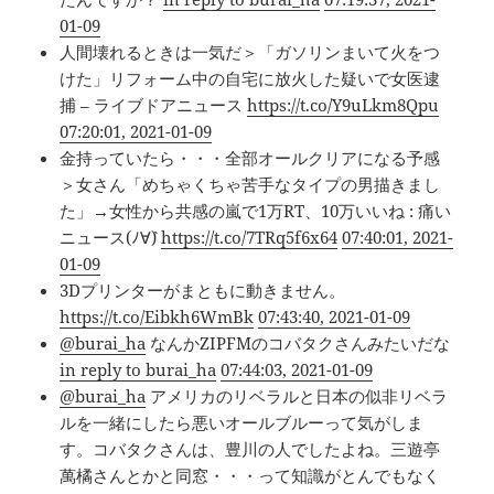
01-09
人間壊れるときは一気だ＞「ガソリンまいて火をつ
けた」リフォーム中の自宅に放火した疑いで女医逮
捕 – ライブドアニュース
https://t.co/Y9uLkm8Qpu
07:20:01, 2021-01-09
金持っていたら・・・全部オールクリアになる予感
＞女さん「めちゃくちゃ苦手なタイプの男描きまし
た」→女性から共感の嵐で1万RT、10万いいね : 痛い
ニュース(ﾉ∀`)
https://t.co/7TRq5f6x64
07:40:01, 2021-
01-09
3Dプリンターがまともに動きません。
https://t.co/Eibkh6WmBk
07:43:40, 2021-01-09
@burai_ha
なんかZIPFMのコバタクさんみたいだな
in reply to burai_ha
07:44:03, 2021-01-09
@burai_ha
アメリカのリベラルと日本の似非リベラ
ルを一緒にしたら悪いオールブルーって気がしま
す。コバタクさんは、豊川の人でしたよね。三遊亭
萬橘さんとかと同窓・・・って知識がとんでもなく