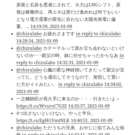
原発と石炭を悪者にされて、火力はLNGシフト、原
発は稼働停止、再エネは形だけ進めれば何でもいい
となり電力需要の変化に合わない太陽光発電に偏
重。…
14:19:59, 2021-01-09
@chizulabo
お疲れさまです
in reply to chizulabo
14:28:54, 2021-01-09
@chizulabo
カテーテルって誰か立ち会わないといけ
ないのか･･･親父の時、妹に任せちゃったからなあ
in
reply to chizulabo
14:32:31, 2021-01-09
@chizulabo
心臓の変な神経焼いてきたって親父が言
ってた。どうも遺伝してそうなので、覚悟して置い
た方がイイみたい。
in reply to chizulabo
14:34:02,
2021-01-09
一之輔師匠が長久手に来るのか・・・行きたいよ～
https://t.co/WvsroC7GIE
14:35:37, 2021-01-09
4つ出さないといけない。やっと半分。
https://t.co/EgHGVmtNLK
14:40:51, 2021-01-09
@chizulabo
ただうちの兄弟、おやじに似てみんな徐
脈
in reply to chizulabo
14:42:11, 2021-01-09