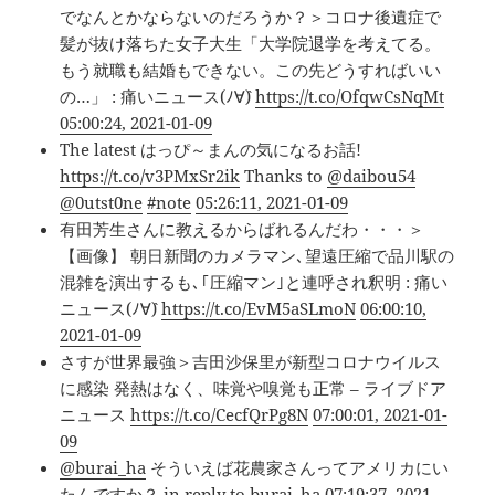
でなんとかならないのだろうか？＞コロナ後遺症で
髪が抜け落ちた女子大生「大学院退学を考えてる。
もう就職も結婚もできない。この先どうすればいい
の…」 : 痛いニュース(ﾉ∀`)
https://t.co/OfqwCsNqMt
05:00:24, 2021-01-09
The latest はっぴ～まんの気になるお話!
https://t.co/v3PMxSr2ik
Thanks to
@daibou54
@0utst0ne
#note
05:26:11, 2021-01-09
有田芳生さんに教えるからばれるんだわ・・・＞
【画像】 朝日新聞のカメラマン､望遠圧縮で品川駅の
混雑を演出するも､｢圧縮マン｣と連呼され釈明 : 痛い
ニュース(ﾉ∀`)
https://t.co/EvM5aSLmoN
06:00:10,
2021-01-09
さすが世界最強＞吉田沙保里が新型コロナウイルス
に感染 発熱はなく、味覚や嗅覚も正常 – ライブドア
ニュース
https://t.co/CecfQrPg8N
07:00:01, 2021-01-
09
@burai_ha
そういえば花農家さんってアメリカにい
たんですか？
in reply to burai_ha
07:19:37, 2021-