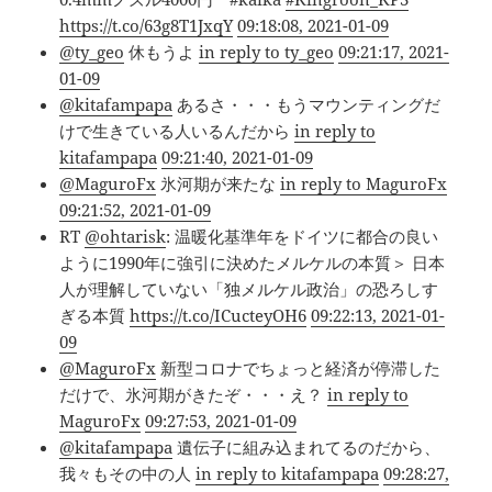
https://t.co/63g8T1JxqY
09:18:08, 2021-01-09
@ty_geo
休もうよ
in reply to ty_geo
09:21:17, 2021-
01-09
@kitafampapa
あるさ・・・もうマウンティングだ
けで生きている人いるんだから
in reply to
kitafampapa
09:21:40, 2021-01-09
@MaguroFx
氷河期が来たな
in reply to MaguroFx
09:21:52, 2021-01-09
RT
@ohtarisk
: 温暖化基準年をドイツに都合の良い
ように1990年に強引に決めたメルケルの本質＞ 日本
人が理解していない「独メルケル政治」の恐ろしす
ぎる本質
https://t.co/ICucteyOH6
09:22:13, 2021-01-
09
@MaguroFx
新型コロナでちょっと経済が停滞した
だけで、氷河期がきたぞ・・・え？
in reply to
MaguroFx
09:27:53, 2021-01-09
@kitafampapa
遺伝子に組み込まれてるのだから、
我々もその中の人
in reply to kitafampapa
09:28:27,