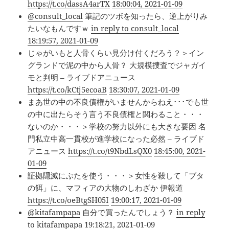
https://t.co/dassA4arTX
18:00:04, 2021-01-09
@consult_local
筆記のツボを知ったら、逆上がりみ
たいなもんですｗ
in reply to consult_local
18:19:57, 2021-01-09
じゃがいもと人骨くらい見分け付くだろう？＞イン
グランドで泥の中から人骨？ 大規模捜査でジャガイ
モと判明 – ライブドアニュース
https://t.co/kCtj5ecoaB
18:30:07, 2021-01-09
まあ世の中の不良債権がいませんからねえ･･･でも世
の中に出たらそう言う不良債権と関わること・・・
ないのか・・・＞学校の努力以外にも大きな要因 名
門私立中高一貫校が進学校になった必然 – ライブド
アニュース
https://t.co/t9NbdLsQX0
18:45:00, 2021-
01-09
証拠隠滅にぶたを使う・・・＞女性を殺して「ブタ
の餌」に、マフィアの大物のしわざか 伊報道
https://t.co/oeBtgSH05I
19:00:17, 2021-01-09
@kitafampapa
自分で買ったんでしょう？
in reply
to kitafampapa
19:18:21, 2021-01-09