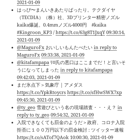
2021-01-09
はっぴ〜まんいきあたりばったり。テクダイヤ
（TECDIA）（株）社、3Dプリンター精密ノズル
kaika爆誕。0.4mmノズル4000円 #kaika
#Kingroon_KP3
/
https://t.co/63g8T1JxqY
09:30:14,
2021-01-09
@MaguroFx
おいしいもんたべたい
in reply to
MaguroFx
09:33:38, 2021-01-09
@kitafampapa
ﾘﾛ氏の悪口はここまでだ！と言いそ
うになってしまった
in reply to kitafampapa
09:42:03, 2021-01-09
まだ氷点下＞気象庁 | アメダス
https://t.co/YpkRtoycrs
https://t.co/sfHwSWX7xp
09:45:30, 2021-01-09
@ty_geo
雪遊びという名の現場踏査・・・え？
in
reply to ty_geo
09:54:32, 2021-01-09
入院できなくても罰金のようだ＞政府、コロナ入院
拒否に１００万円以下の罰金検討 : ツイッター速報
https://t.co/sATof7QAok
10:00:30, 2021-01-09