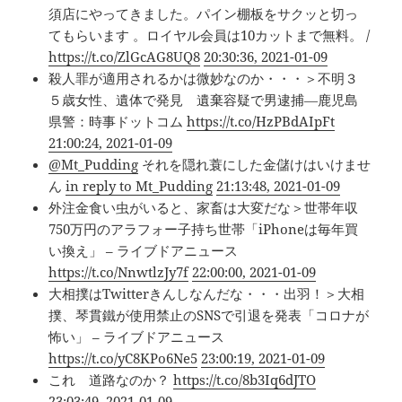
須店にやってきました。パイン棚板をサクッと切っ
てもらいます 。ロイヤル会員は10カットまで無料。 /
https://t.co/ZlGcAG8UQ8
20:30:36, 2021-01-09
殺人罪が適用されるかは微妙なのか・・・＞不明３
５歳女性、遺体で発見 遺棄容疑で男逮捕―鹿児島
県警：時事ドットコム
https://t.co/HzPBdAIpFt
21:00:24, 2021-01-09
@Mt_Pudding
それを隠れ蓑にした金儲けはいけませ
ん
in reply to Mt_Pudding
21:13:48, 2021-01-09
外注金食い虫がいると、家畜は大変だな＞世帯年収
750万円のアラフォー子持ち世帯「iPhoneは毎年買
い換え」 – ライブドアニュース
https://t.co/NnwtlzJy7f
22:00:00, 2021-01-09
大相撲はTwitterきんしなんだな・・・出羽！＞大相
撲、琴貫鐵が使用禁止のSNSで引退を発表「コロナが
怖い」 – ライブドアニュース
https://t.co/yC8KPo6Ne5
23:00:19, 2021-01-09
これ 道路なのか？
https://t.co/8b3Iq6dJTO
23:03:49, 2021-01-09