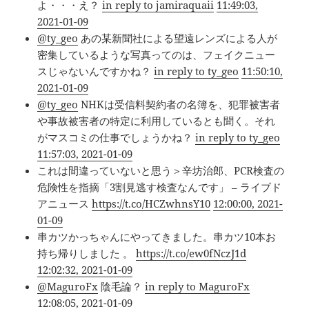
よ・・・え？
in reply to jamiraquaii
11:49:03,
2021-01-09
@ty_geo
あの某新聞社による望遠レンズによる人が
密集しているような写真ってのは、フェイクニュー
スじゃないんですかね？
in reply to ty_geo
11:50:10,
2021-01-09
@ty_geo
NHKは受信料契約者の名簿を、犯罪被害者
や事故被害者の特定に利用しているとも聞く。それ
がマスコミの仕事でしょうかね？
in reply to ty_geo
11:57:03, 2021-01-09
これは間違っていないと思う＞辛坊治郎、PCR検査の
危険性を指摘「3割見逃す検査なんです」 – ライブド
アニュース
https://t.co/HCZwhnsY10
12:00:00, 2021-
01-09
串カツかっちゃんにやってきました。串カツ10本お
持ち帰りしました 。
https://t.co/ew0fNczJ1d
12:02:32, 2021-01-09
@MaguroFx
陰毛論？
in reply to MaguroFx
12:08:05, 2021-01-09