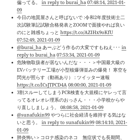
偏ってる。
in reply to burai_ha
07:48:14, 2021-01-
09
今日の地質屋さんと呼ばないで :令和2年度技術士二
次試験筆記試験合格発表とZOOMで面接やれば良い
のにと雑感ちょっと
https://t.co/AZIHx9oKfU
07:52:49, 2021-01-09
@burai_ha
あーぶどう作るの大変ですもねえ･･･
in
reply to burai_ha
07:53:34, 2021-01-09
危険物取扱者が居ないんだな・・・＞中国最大級の
EVバッテリー工場が小型核爆弾並みの爆発！ 寒空を
閃光が照らす（動画あり） : ツイッター速報
https://t.co/lCsJTPCD4A
08:00:00, 2021-01-09
3割スルーしてしまうPCR検査を大規模にヤレって言
ってるオレオレ理系のおっさん・・・小学校からや
り直ししましょう。
08:08:58, 2021-01-09
@sunafukin99
やつらに社会経済を維持する気はな
いと思う。
in reply to sunafukin99
08:14:10, 2021-
01-09
肺炎怖い＞コロナ感染のネコ 無症状でも長期間、