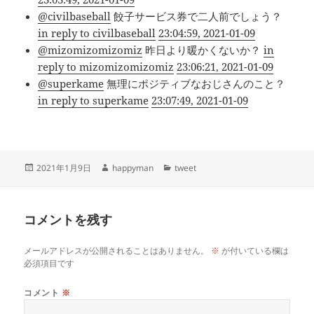
@civilbaseball
餃子サービス券で二人前でしょう？
in reply to civilbaseball
23:04:59, 2021-01-09
@mizomizomizomiz
昨日より暖かくないか？
in
reply to mizomizomizomiz
23:06:21, 2021-01-09
@superkame
無理にポジティブなおじさんのこと？
in reply to superkame
23:07:49, 2021-01-09
投
作
カ
2021年1月9日
happyman
tweet
稿
成
テ
日:
者
ゴ
リ
コメントを残す
ー
メールアドレスが公開されることはありません。
※
が付いている欄は
必須項目です
コメント
※