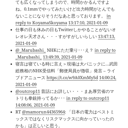
ても広くなってしまうので、時間かかるんですよ
ね。0.1mmでやってみたいけど出力時間がとんでも
ないことになりそうだなあと思っております。
in
reply to KoyamaSkoyama
13:17:10, 2021-01-09
仕事の日も休みの日もTwitterしかやることがないオ
レオレ天才さん・・・すがすがしいらしい
13:47:13,
2021-01-09
@_Marubashi_
NHKにただ乗り･･･え？
in reply to
_Marubashi_
13:49:39, 2021-01-09
寝言は寝ている時に言え＞現場は大パニックに…武田
総務相のNHK受信料「郵便局員が徴収」発言 – ライ
ブドアニュース
https://t.co/w9A0XmMySd
14:00:24,
2021-01-09
@outcrop11
昔話にお詳しい・・・まあ厚労省のマ
トリも拳銃持ってるか･･･
in reply to outcrop11
14:08:06, 2021-01-09
RT
@mamorun44365964
: 「日本の電力はベストミ
ックスではなくリスクマックスに向かっていったの
かも」は正しいと思う。