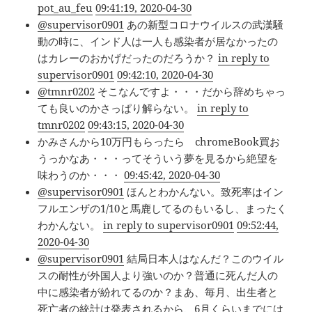
pot_au_feu
09:41:19, 2020-04-30
@supervisor0901
あの新型コロナウイルスの武漢騒
動の時に、インド人は一人も感染者が居なかったの
はカレーのおかげだったのだろうか？
in reply to
supervisor0901
09:42:10, 2020-04-30
@tmnr0202
そこなんですよ・・・だから辞めちゃっ
ても良いのかさっぱり解らない。
in reply to
tmnr0202
09:43:15, 2020-04-30
かみさんから10万円もらったら chromeBook買お
うっかなあ・・・ってそういう夢を見るから絶望を
味わうのか・・・
09:45:42, 2020-04-30
@supervisor0901
ほんとわかんない。致死率はイン
フルエンザの1/10と馬鹿してるのもいるし、まったく
わかんない。
in reply to supervisor0901
09:52:44,
2020-04-30
@supervisor0901
結局日本人はなんだ？このウイル
スの耐性が外国人より強いのか？普通に死んだ人の
中に感染者が紛れてるのか？まあ、毎月、出生者と
死亡者の統計は発表されるから、6月くらいまでには