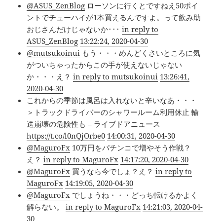
@ASUS_ZenBlog
ローソンに行くとですねえ50ポイ
ントでチューハイが1本買えるんですよ。って飲み助
おじさんだけじゃないか･･･
in reply to
ASUS_ZenBlog
13:22:24, 2020-04-30
@mutsukoinui
もう・・・めんどくさいところに気
がついちゃったからこの手が使えないじゃない
か・・・え？
in reply to mutsukoinui
13:26:41,
2020-04-30
これからの季節は風呂は入れないと辛いなあ・・・
＞トラックドライバーのシャワールーム利用休止 輸
送崩壊の危険性も – ライブドアニュース
https://t.co/l0nQjOrbe0
14:00:31, 2020-04-30
@MaguroFx
10万円をパチンコで増やそう作戦？
え？
in reply to MaguroFx
14:17:20, 2020-04-30
@MaguroFx
買うなら今でしょ？え？
in reply to
MaguroFx
14:19:05, 2020-04-30
@MaguroFx
でしょうね・・・どっち転けるかよく
解らない。
in reply to MaguroFx
14:21:03, 2020-04-
30