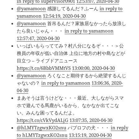
in reply to supervisor0901
12:53:07, 2020-04-30
@yamamoon
感謝してるんだ？ふーん
in reply to
yamamoon
12:54:19, 2020-04-30
@yamamoon
首吊るんだ？家族居なかったら放浪し
たら良いじゃん・・・
in reply to yamamoon
12:57:47, 2020-04-30
いっぱいもらっててみ？村八分になるぞ・・・＞公
務員の年収が低い自治体 上位に地方の村や島などが
目立つ – ライブドアニュース
https://t.co/6BbbVMMtVS
13:00:00, 2020-04-30
@yamamoon
ろくなこと期待するから絶望するんじ
ゃないの？
in reply to yamamoon
13:06:36, 2020-
04-30
まあそうは言うけどな・・・最近、大しながらスマ
ホで遊んでる馬鹿がいるから、なかなか出てこな
い。みんな困ってるんだよ。
https://t.co/cVkVydALjG
13:07:35, 2020-04-30
@hLMYTzgwxKO2snu
パブロフの犬・・・
in reply
to hLMYTzgwxKO2snu
13:15:19, 2020-04-30