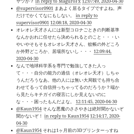
ヤツか？
in reply to MaguroFx
12:07:49, 2020-04-30
@supervisor0901
まあよく居るタイプですよね。声
だけでかくてなにもしない。
in reply to
supervisor0901
12:08:18, 2020-04-30
オレオレ天才さんには新型コロナごときの判断基準
なんかおれに任せたら決められるとのこと・・・い
やいやそもそもオレオレ天才さん、蚊帳の外どころ
か外野どころか、居場所ないし・・・
12:09:44,
2020-04-30
なんで地球科学系を専門で勉強してきた人っ
て・・・自分の能力の過信（オレオレ天才）しちゃ
うんだろうなあ。他の人には無い大局観でも持ち合
わせてるって自信持っちゃってるのだろうか？端か
ら見たらキチガイの寝言にしか見えないのに
な・・・困ったもんだよな。
12:11:45, 2020-04-30
@Kaun1954
そんな悪魔のささやきは絶対聞かないぞ
聞かないぞ！
in reply to Kaun1954
12:14:17, 2020-
04-30
@Kaun1954
それは1ヶ月前の3Dプリンターっすね