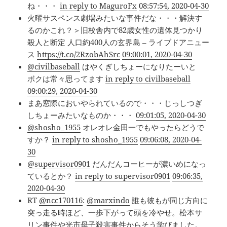
ね・・・
in reply to MaguroFx
08:57:54, 2020-04-30
火曜サスペンス劇場みたいな事件だな・・・解決す
るのかこれ？＞旧校舎内で82歳女性の遺体見つかり
殺人と断定 人口約400人の玄界島 – ライブドアニュー
ス
https://t.co/2RzobAhSrc
09:00:01, 2020-04-30
@civilbaseball
はやくぎしちょーになりたーいと
ボクは常々思ってます
in reply to civilbaseball
09:00:29, 2020-04-30
まあ窓際においやられているので・・・じっしつぎ
しちょーみたいなものか・・・
09:01:05, 2020-04-30
@shosho_1955
オレオレ金田一でもやったらどうで
すか？
in reply to shosho_1955
09:06:08, 2020-04-
30
@supervisor0901
だんだんコーヒーが濃いめになっ
ているとか？
in reply to supervisor0901
09:06:35,
2020-04-30
RT
@ncc170116
:
@marxindo
誰も彼もが同じ方向に
突っ走る時ほど、一歩下がって頭を冷やせ。松本サ
リン事件や光市母子殺害事件からそう学びました。