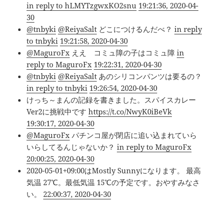
in reply to hLMYTzgwxKO2snu
19:21:36, 2020-04-
30
@tnbyki
@ReiyaSalt
どこにつけるんだべ？
in reply
to tnbyki
19:21:58, 2020-04-30
@MaguroFx
ええ コミュ障の子はコミュ障
in
reply to MaguroFx
19:22:31, 2020-04-30
@tnbyki
@ReiyaSalt
あのシリコンパンツは要るの？
in reply to tnbyki
19:26:54, 2020-04-30
けっち～まんの記録を書きました。スパイスカレー
Ver2に挑戦中です
https://t.co/NwyK0iBeVk
19:30:17, 2020-04-30
@MaguroFx
パチンコ屋が閉店に追い込まれていら
いらしてるんじゃないか？
in reply to MaguroFx
20:00:25, 2020-04-30
2020-05-01+09:00はMostly Sunnyになります。 最高
気温 27℃。最低気温 15℃の予定です。おやすみなさ
い。
22:00:37, 2020-04-30