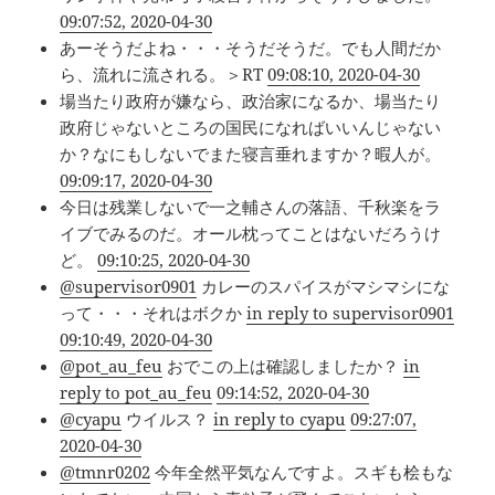
09:07:52, 2020-04-30
あーそうだよね・・・そうだそうだ。でも人間だか
ら、流れに流される。＞RT
09:08:10, 2020-04-30
場当たり政府が嫌なら、政治家になるか、場当たり
政府じゃないところの国民になればいいんじゃない
か？なにもしないでまた寝言垂れますか？暇人が。
09:09:17, 2020-04-30
今日は残業しないで一之輔さんの落語、千秋楽をラ
イブでみるのだ。オール枕ってことはないだろうけ
ど。
09:10:25, 2020-04-30
@supervisor0901
カレーのスパイスがマシマシにな
って・・・それはボクか
in reply to supervisor0901
09:10:49, 2020-04-30
@pot_au_feu
おでこの上は確認しましたか？
in
reply to pot_au_feu
09:14:52, 2020-04-30
@cyapu
ウイルス？
in reply to cyapu
09:27:07,
2020-04-30
@tmnr0202
今年全然平気なんですよ。スギも桧もな