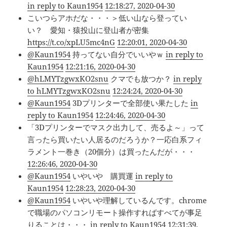
in reply to Kaun1954
12:18:27, 2020-04-30
こいつらアホだな・・・＞低い山なら登ってい
い？ 愛知・猿投山に登山者が密集
https://t.co/xpLU5mc4nG
12:20:01, 2020-04-30
@Kaun1954
持ってない自分でいいやｗ
in reply to
Kaun1954
12:21:16, 2020-04-30
@hLMYTzgwxKO2snu
クマでも放つか？
in reply
to hLMYTzgwxKO2snu
12:24:24, 2020-04-30
@Kaun1954
3Dプリンターで全部使い果たした
in
reply to Kaun1954
12:24:46, 2020-04-30
「3Dプリンターでマスク出力して、売るよ～」って
言ったら買いたい人居るのだろうか？一応白系フィ
ラメント一巻き（20個分）は買ったんだが・・・
12:26:46, 2020-04-30
@Kaun1954
いやいや 購買運
in reply to
Kaun1954
12:28:23, 2020-04-30
@Kaun1954
いやいや理解しているんです。chrome
で職場のパソコンリモート操作すればすべてが事足
りることは・・・
in reply to Kaun1954
12:31:39,