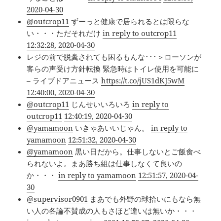
2020-04-30
@outcrop11
ずーっと健康で居られるとは限らな
い・・・ただそれだけ
in reply to outcrop11
12:32:28, 2020-04-30
レジの前で脱糞されても困るもんな･･･＞ローソンが
客らの声受け方針転換 緊急時はトイレ使用を可能に
– ライブドアニュース
https://t.co/jUS1dKJ5wM
12:40:00, 2020-04-30
@outcrop11
じんせいいろいろ
in reply to
outcrop11
12:40:19, 2020-04-30
@yamamoon
いきゃあいいじゃん。
in reply to
yamamoon
12:51:32, 2020-04-30
@yamamoon
黒い日だから。仕事しないとご飯食べ
られないよ。まあ勝ち組は仕事しなくて良いの
か・・・
in reply to yamamoon
12:51:57, 2020-04-
30
@supervisor0901
まあでも外野の球拾いにもなら無
い人の各論不賛成の人もさほど違いは無いか・・・