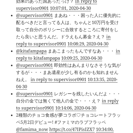
効果のあった国あったっけ？
in reply to
supervisor0901
10:07:01, 2020-04-30
@supervisor0901
まあね・・・困った人に優先的に
配るべきだと言ってる人は、ちゃんと10万円を受け
取って自分のポリシーに合致するところに寄付をし
たら良いと思うんだ。ドラえもん募金？え？
in
reply to supervisor0901
10:08:29, 2020-04-30
@kitafampapa
まあこまったもんですなあ・・・
in
reply to kitafampapa
10:09:25, 2020-04-30
@supervisor0901
即効性はあんまりなさそうな気が
するが・・・まあ遺産が少し有るのかも知れません
ねえ。
in reply to supervisor0901
10:13:35, 2020-
04-30
@supervisor0901
レガシーを残したいんだよ・・・
自分の金では無くて他人の金で・・・え？
in reply
to supervisor0901
10:14:06, 2020-04-30
2種類のチョコ食感が夢コラボ♡チョコレートフラッ
ペ5月2日デビュー! #ファミマのラブフラッペ
@famima_now
https://t.co/47IPisIZX7
10:34:00,