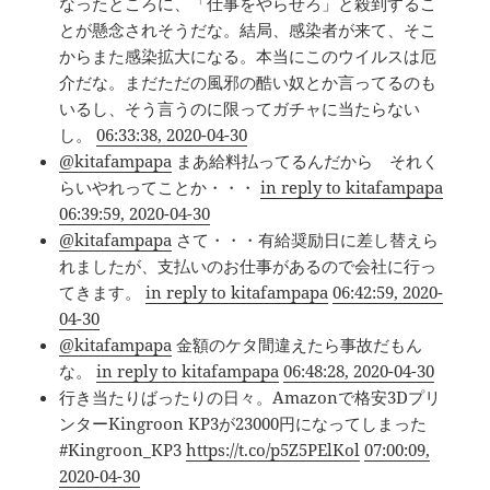
なったところに、「仕事をやらせろ」と殺到するこ
とが懸念されそうだな。結局、感染者が来て、そこ
からまた感染拡大になる。本当にこのウイルスは厄
介だな。まだただの風邪の酷い奴とか言ってるのも
いるし、そう言うのに限ってガチャに当たらない
し。
06:33:38, 2020-04-30
@kitafampapa
まあ給料払ってるんだから それく
らいやれってことか・・・
in reply to kitafampapa
06:39:59, 2020-04-30
@kitafampapa
さて・・・有給奨励日に差し替えら
れましたが、支払いのお仕事があるので会社に行っ
てきます。
in reply to kitafampapa
06:42:59, 2020-
04-30
@kitafampapa
金額のケタ間違えたら事故だもん
な。
in reply to kitafampapa
06:48:28, 2020-04-30
行き当たりばったりの日々。Amazonで格安3Dプリ
ンターKingroon KP3が23000円になってしまった
#Kingroon_KP3
https://t.co/p5Z5PElKol
07:00:09,
2020-04-30