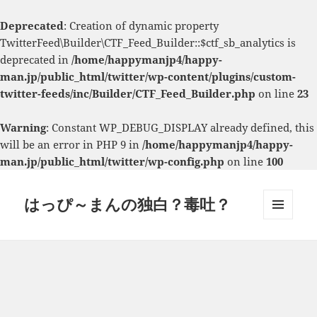
Deprecated
: Creation of dynamic property
TwitterFeed\Builder\CTF_Feed_Builder::$ctf_sb_analytics is
deprecated in
/home/happymanjp4/happy-
man.jp/public_html/twitter/wp-content/plugins/custom-
twitter-feeds/inc/Builder/CTF_Feed_Builder.php
on line
23
Warning
: Constant WP_DEBUG_DISPLAY already defined, this
will be an error in PHP 9 in
/home/happymanjp4/happy-
man.jp/public_html/twitter/wp-config.php
on line
100
はっぴ～まんの独白？毒吐？
メニュ
ーとウ
ィジェ
ット