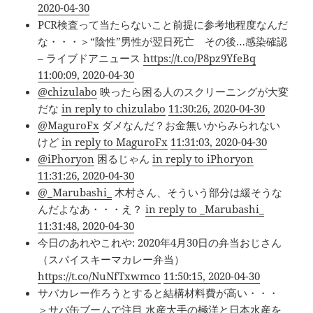
2020-04-30
PCR検査って当たらないこと前提に参考地程度なんだ
な・・・＞“陰性”男性が翌日死亡 その後…感染確認
– ライブドアニュース
https://t.co/P8pz9YfeBq
11:00:09, 2020-04-30
@chizulabo
映ったら困る人のスクリーニングが大変
だな
in reply to chizulabo
11:30:26, 2020-04-30
@MaguroFx
ダメなんだ？お金無いからみられない
けど
in reply to MaguroFx
11:31:03, 2020-04-30
@iPhoryon
困るじゃん
in reply to iPhoryon
11:31:26, 2020-04-30
@_Marubashi_
木村さん、そういう部分は緩そうな
んだよなあ・・・え？
in reply to _Marubashi_
11:31:48, 2020-04-30
今日のあれやこれや: 2020年4月30日の弁当おじさん
（スパイスキーマカレー弁当）
https://t.co/NuNfTxwmco
11:50:15, 2020-04-30
サバカレー作ろうとすると結構材料費が高い・・・
＞サバ缶ブームで注目 水産大手の極洋と日本水産を