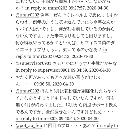
にもでない。中国から毒粒子が飛んでこないから
か？
in reply to tmnr0202
09:27:57, 2020-04-30
@tmnr0202
例年、ぜんそくレベルまで悪化しますか
らねえ。例年のように咳き込んでいたら今年なんか
ヤバイ人扱いですし。何が功を奏しているのか解ら
ないんですよ。また来年ぶり返しても困りますし。
何か特段やってるか？といえば、ビフィズス菌のダ
イエットサプリくらい。効いてるのかなあ？
in
reply to tmnr0202
09:34:12, 2020-04-30
@supervisor0901
さるとかにとうすと牛糞だからな
in reply to supervisor0901
09:34:39, 2020-04-30
おたく何があってもアベが悪い言うだけじゃ
ん・・・
09:36:50, 2020-04-30
@tmnr0202
ほんと3月は花粉症が劇症化したらヤバ
イよなあとずっとドキドキしていたんですが。何も
無く4月が終わりました。12月から内脂サポート飲ん
でるんですが、全然痩せないんですけどねえ・・・
in reply to tmnr0202
09:40:45, 2020-04-30
@pot_au_feu
11回目のプロ・・・あれ？
in reply to