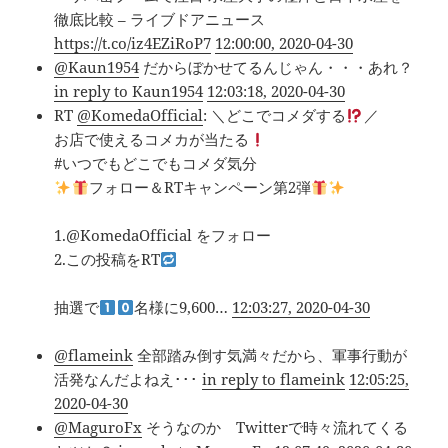
徹底比較 – ライブドアニュース
https://t.co/iz4EZiRoP7
12:00:00, 2020-04-30
@Kaun1954
だからぼかせてるんじゃん・・・あれ？
in reply to Kaun1954
12:03:18, 2020-04-30
RT
@KomedaOfficial
: ＼どこでコメダする
／
お店で使えるコメカが当たる
#いつでもどこでもコメダ気分
フォロー＆RTキャンペーン第2弾
1.@KomedaOfficial をフォロー
2.この投稿をRT
抽選で
名様に9,600…
12:03:27, 2020-04-30
@flameink
全部踏み倒す気満々だから、軍事行動が
活発なんだよねえ･･･
in reply to flameink
12:05:25,
2020-04-30
@MaguroFx
そうなのか Twitterで時々流れてくる