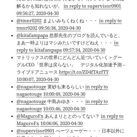
解るかも知れないが。
in reply to supervisor0901
09:56:27, 2020-04-30
@tmnr0202
まよいみちくねくね・・・
in reply to
tmnr0202
09:56:38, 2020-04-30
@kitafampapa
忽那先生のブログを読んでいると、
まあ一時よりはマシみたいですけどねえ・・・
in
reply to kitafampapa
09:57:34, 2020-04-30
マトリックスの世界にどんどん近づいていく＞グー
グルCEO「世界は戻らない」 デジタル化加速予測 –
ライブドアニュース
https://t.co/ZD4fTAzfTT
10:00:07, 2020-04-30
@nagaotouge
黄砂も来るらしい
in reply to
nagaotouge
10:00:49, 2020-04-30
@nagaotouge
中島みゆき・・・
in reply to
nagaotouge
10:05:46, 2020-04-30
@MaguroFx
あんまりととのってない？
in reply to
MaguroFx
10:06:06, 2020-04-30
@supervisor0901
べーツェーゲー・・・日本以外に