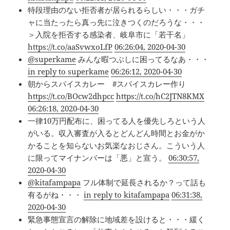
特段理由のない拒否者が居られるらしい・・・ガチ
ャに当たったら真っ先に泣きつくのだろうな・・・
＞入院を拒否する感染者、岐阜市に「若干名」
https://t.co/aaSvwxoLfP
06:26:04, 2020-04-30
@superkame
みんな暇つぶしに困ってるなあ・・・
in reply to superkame
06:26:12, 2020-04-30
朝からスパイスカレー #スパイスカレー作り
https://t.co/BOcw2dhpcc
https://t.co/hC2JTN8KMX
06:26:18, 2020-04-30
一律10万円配布に、困ってる人を優先しろという人
がいる。収入審査が入るとどんどん時間とお金がか
かることを知らないお気楽なおじさん。こういう人
に限ってマイナンバーは「悪」と宣う。
06:30:57,
2020-04-30
@kitafampapa
フル体制で延長されるか？って話も
有るがね・・・
in reply to kitafampapa
06:31:38,
2020-04-30
緊急事態宣言の解除に地域差を設けると・・・緩く