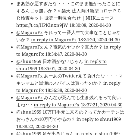
まあ筋が悪すぎたな・・・このまま無かったことに
するんじゃ無いか？＞楽天 法人向け新型コロナＰＣ
Ｒ検査キット 販売一時見合わせ | NHKニュース
https://t.co/HPKlnxn9JW
18:30:08, 2020-04-30
@MaguroFx
それって一番人生で大事なことじゃな
いか？
in reply to MaguroFx
18:34:20, 2020-04-30
@MaguroFx
ん？電気のヤツか？直火か？
in reply
to MaguroFx
18:34:47, 2020-04-30
@shuu1969
日本酒がないじゃん
in reply to
shuu1969
18:35:01, 2020-04-30
@MaguroFx
あーあのTwitter見て負けたな・・・マ
キシマムと黒瀬のスパイスは買ったのか？
in reply
to MaguroFx
18:36:38, 2020-04-30
@MaguroFx
みんなが死んでも生き残れるって良い
よね･･･
in reply to MaguroFx
18:37:21, 2020-04-30
@shuu1969
10万円手元に来るの？ってかカーテンは
おっさんの10万円でやるの？
in reply to shuu1969
18:38:22, 2020-04-30
@shuu1969
足が出るじゃん
in reply to shuu1969