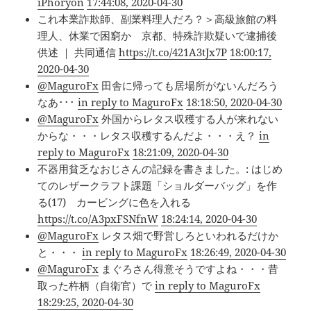
iPhoryon
17:44:08, 2020-04-30
これ本業詐欺師、副業料理人だろ？＞高級旅館の料
理人、休業で困窮か 京都、特殊詐欺疑いで逮捕後
供述 ｜ 共同通信
https://t.co/421A3tJx7P
18:00:17,
2020-04-30
@MaguroFx
田舎に帰っても居場所がないんだろう
なあ･･･
in reply to MaguroFx
18:18:50, 2020-04-30
@MaguroFx
外国からレタス収穫する人が来れない
からな・・・レタス収穫するんだよ・・・え？
in
reply to MaguroFx
18:21:09, 2020-04-30
不器用貧乏なおじさんの記録を書きました。: はじめ
てのレザークラフト課題「ショルダーバッグ」を作
る(17) カービングに色を入れる
https://t.co/A3pxFSNfnW
18:24:14, 2020-04-30
@MaguroFx
レタス畑で野営しろといわれるだけか
と・・・
in reply to MaguroFx
18:26:49, 2020-04-30
@MaguroFx
まぐろさん得意そうですよね・・・昔
取った杵柄（自衛官）で
in reply to MaguroFx
18:29:25, 2020-04-30