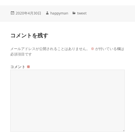
投
作
カ
2020年4月30日
happyman
tweet
稿
成
テ
日:
者
ゴ
リ
コメントを残す
ー
メールアドレスが公開されることはありません。
※
が付いている欄は
必須項目です
コメント
※