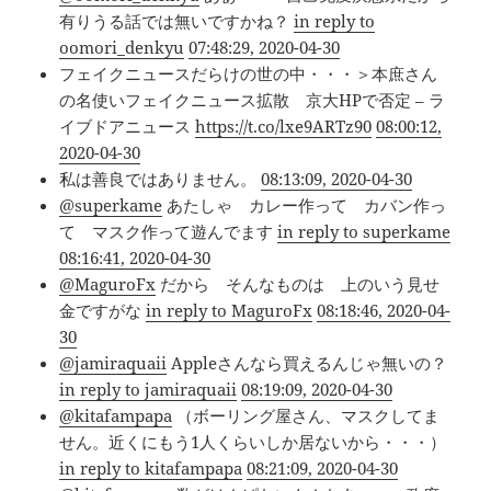
有りうる話では無いですかね？
in reply to
oomori_denkyu
07:48:29, 2020-04-30
フェイクニュースだらけの世の中・・・＞本庶さん
の名使いフェイクニュース拡散 京大HPで否定 – ラ
イブドアニュース
https://t.co/lxe9ARTz90
08:00:12,
2020-04-30
私は善良ではありません。
08:13:09, 2020-04-30
@superkame
あたしゃ カレー作って カバン作っ
て マスク作って遊んでます
in reply to superkame
08:16:41, 2020-04-30
@MaguroFx
だから そんなものは 上のいう見せ
金ですがな
in reply to MaguroFx
08:18:46, 2020-04-
30
@jamiraquaii
Appleさんなら買えるんじゃ無いの？
in reply to jamiraquaii
08:19:09, 2020-04-30
@kitafampapa
（ボーリング屋さん、マスクしてま
せん。近くにもう1人くらいしか居ないから・・・）
in reply to kitafampapa
08:21:09, 2020-04-30