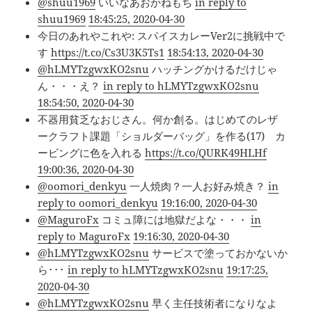
@shuu1969
いいなあおかねもち
in reply to
shuu1969
18:45:25, 2020-04-30
今日のあれやこれや: スパイスカレーVer2に挑戦中で
す
https://t.co/Cs3U3K5Ts1
18:54:13, 2020-04-30
@hLMYTzgwxKO2snu
ハッチングかけるだけじゃ
ん・・・え？
in reply to hLMYTzgwxKO2snu
18:54:50, 2020-04-30
不器用貧乏なおじさん。何か創る。はじめてのレザ
ークラフト課題「ショルダーバッグ」を作る(17) カ
ービングに色を入れる
https://t.co/QURK49HLHf
19:00:36, 2020-04-30
@oomori_denkyu
一人焼肉？一人お好み焼き？
in
reply to oomori_denkyu
19:16:00, 2020-04-30
@MaguroFx
コミュ障には地獄だよな・・・
in
reply to MaguroFx
19:16:30, 2020-04-30
@hLMYTzgwxKO2snu
サービスで塗っておかないか
ら･･･
in reply to hLMYTzgwxKO2snu
19:17:25,
2020-04-30
@hLMYTzgwxKO2snu
早く主任技術者になりなよ