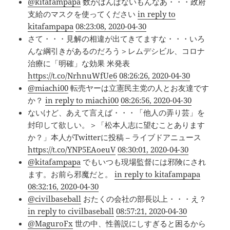
@kitafampapa
数がはんぱないもんなあ・・・政府
支給のマスクを使ってください
in reply to
kitafampapa
08:23:08, 2020-04-30
さて・・・見解の相違が出てきてますな・・・いろ
んな綱引きがあるのだろう＞レムデシビル、コロナ
治療に「明確」な効果 米発表
https://t.co/NrhnuWfUe6
08:26:26, 2020-04-30
@miachi00
転売ヤーは立憲民主党の人とお友達です
か？
in reply to miachi00
08:26:56, 2020-04-30
ないけど、あえて言えば・・・「他人の弄り芸」を
封印して欲しい。＞「松本人志に望むことあります
か？」本人がTwitterに投稿 – ライブドアニュース
https://t.co/YNP5EAoeuV
08:30:01, 2020-04-30
@kitafampapa
でもいつも現場監督には邪険にされ
ます。お前ら邪魔だと。
in reply to kitafampapa
08:32:16, 2020-04-30
@civilbaseball
おたくの会社の部長以上・・・え？
in reply to civilbaseball
08:57:21, 2020-04-30
@MaguroFx
世の中、性善説にしすぎると困るから