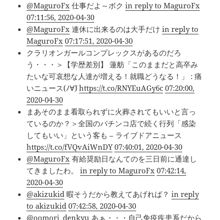
@MaguroFx
仕事だよ～ボク
in reply to MaguroFx
07:11:56, 2020-04-30
@MaguroFx
連休に出来るのは大手だけ
in reply to
MaguroFx
07:17:51, 2020-04-30
クラリオンガールコンプレックスがあるのだろ
う・・・＞【学歴差別】 蓮舫「このままだと高卒み
たいな可哀想な人達が増える！就職どうなる！」 : 痛
いニュース(ﾉ∀`)
https://t.co/RNYEuAGy6c
07:20:00,
2020-04-30
まあそのまま看取られずに火葬されてもいいと言っ
ているのか？＞全国のパチンコ店で続く行列「感染
してもいい」という客も – ライブドアニュース
https://t.co/fVQvAiWnDY
07:40:01, 2020-04-30
@MaguroFx
有給奨励日なんてのを三日前に通達し
てきましたわ。
in reply to MaguroFx
07:42:14,
2020-04-30
@akizukid
暇そうだから教えてあげれば？
in reply
to akizukid
07:42:58, 2020-04-30
@oomori_denkyu
あぁ・・・自己免疫疾患系だから