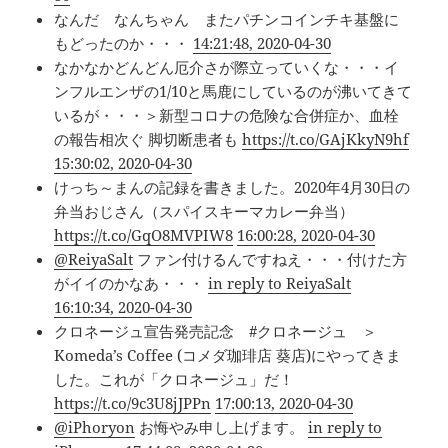
なんだ なんちゃん またパチンコインチキ基盤に
もどったのか・・・
14:21:48, 2020-04-30
なかなかどんどん厄介さが際立っていくな・・・イ
ンフルエンザの1/10と馬鹿にしているのが沸いてきて
いるが・・・＞新型コロナの危険な合併症か、血栓
の報告相次ぐ 脚切断患者も
https://t.co/GAjKkyN9hf
15:30:02, 2020-04-30
けっち～まんの記録を書きました。2020年4月30日の
弁当おじさん（スパイスキーマカレー弁当）
https://t.co/GqO8MVPIW8
16:00:28, 2020-04-30
@ReiyaSalt
ファン付けるんですねえ・・・付けた方
がイイのかなあ・・・
in reply to ReiyaSalt
16:10:34, 2020-04-30
クロネージュ宣告発売記念 #クロネージュ ＞
Komeda’s Coffee (コメダ珈琲店 葵店)にやってきま
した。これが「クロネージュ」だ！
https://t.co/9c3U8jJPPn
17:00:13, 2020-04-30
@iPhoryon
お悔やみ申し上げます。
in reply to