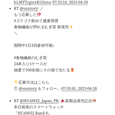
hLMYTzgwxKO2snu
07:33:24, 2023-04-28
RT
@suntory
: ／
もう応募した
#ゴクゴク飲めて健康習慣
食物繊維が摂れるむぎ茶 新発売
＼
期間中1日1回参加可能♪
#食物繊維のむぎ茶
24本入り1ケースが
抽選で100名様にその場で当たる
応募方法はこちら
①
@suntory
をフォロー…
07:33:41, 2023-04-28
RT
@HUAWEI_Japan_PR
:
新製品発売記念
本日発表のスマートウォッチ
『HUAWEI Band 8』