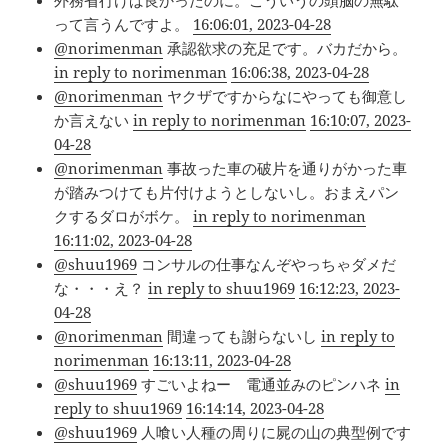
外務省行けば良かったのに。こういうの頭脳の無駄
って言うんですよ。
16:06:01, 2023-04-28
@norimenman
承認欲求の充足です。バカだから。
in reply to norimenman
16:06:38, 2023-04-28
@norimenman
ヤクザですからなにやっても御意し
か言えない
in reply to norimenman
16:10:07, 2023-
04-28
@norimenman
事故った車の破片を通りがかった車
が踏みつけても片付けようとしないし。おまえパン
クするダロがボケ。
in reply to norimenman
16:11:02, 2023-04-28
@shuu1969
コンサルの仕事なんぞやっちゃダメだ
な・・・え？
in reply to shuu1969
16:12:23, 2023-
04-28
@norimenman
間違っても謝らないし
in reply to
norimenman
16:13:11, 2023-04-28
@shuu1969
すごいよねー 電通並みのピンハネ
in
reply to shuu1969
16:14:14, 2023-04-28
@shuu1969
人喰い人種の周りに屍の山の典型例です