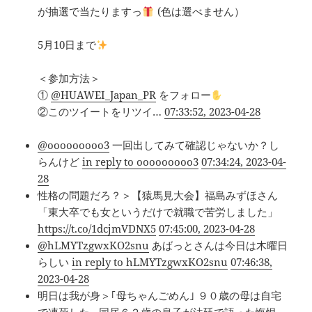
が抽選で当たりますっ
(色は選べません）
5月10日まで
＜参加方法＞
①
@HUAWEI_Japan_PR
をフォロー
②このツイートをリツイ…
07:33:52, 2023-04-28
@ooooooooo3
一回出してみて確認じゃないか？し
らんけど
in reply to ooooooooo3
07:34:24, 2023-04-
28
性格の問題だろ？＞【猿馬見大会】福島みずほさん
「東大卒でも女というだけで就職で苦労しました」
https://t.co/1dcjmVDNX5
07:45:00, 2023-04-28
@hLMYTzgwxKO2snu
あばっとさんは今日は木曜日
らしい
in reply to hLMYTzgwxKO2snu
07:46:38,
2023-04-28
明日は我が身＞｢母ちゃんごめん｣ ９０歳の母は自宅