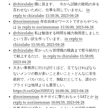
@chizulabo
隣に居ます。 今から試験の敗戦の弁を
言わせないために、仕事を回していません。
in
reply to chizulabo
15:50:36, 2023-04-28
@norimenman
存在自体がワーストですからやつら
は
in reply to norimenman
15:56:00, 2023-04-28
@chizulabo
私は勉強する時間を極力御用意しました
という言い訳を作っています。
in reply to
chizulabo
15:56:45, 2023-04-28
@chizulabo
受かったら管理職の職責まで熨斗紙付け
て献上するだけ。
in reply to chizulabo
15:58:09,
2023-04-28
大きい事務所に行けば行くほど、立てなければなら
ないメンツの数が多いこと多いこと＞どんなに非生
産的で、バカバカしくて、無駄だとしても、誰かの
プライドは地球よりも重苦しい。
https://t.co/GQnOY8YUCj
16:00:36, 2023-04-28
@norimenman
キチガイに撃たれちゃうSATとか
in
reply to norimenman
16:04:59, 2023-04-28