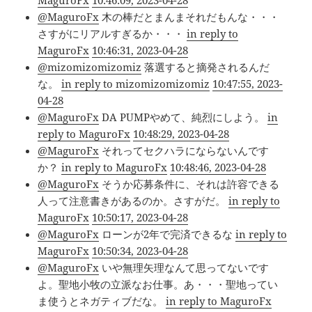
MaguroFx
10:46:09, 2023-04-28
@MaguroFx
木の棒だとまんまそれだもんな・・・
さすがにリアルすぎるか・・・
in reply to
MaguroFx
10:46:31, 2023-04-28
@mizomizomizomiz
落選すると摘発されるんだ
な。
in reply to mizomizomizomiz
10:47:55, 2023-
04-28
@MaguroFx
DA PUMPやめて、純烈にしよう。
in
reply to MaguroFx
10:48:29, 2023-04-28
@MaguroFx
それってセクハラにならないんです
か？
in reply to MaguroFx
10:48:46, 2023-04-28
@MaguroFx
そうか応募条件に、それは許容できる
人って注意書きがあるのか。さすがだ。
in reply to
MaguroFx
10:50:17, 2023-04-28
@MaguroFx
ローンが2年で完済できるな
in reply to
MaguroFx
10:50:34, 2023-04-28
@MaguroFx
いや無理矢理なんて思ってないです
よ。聖地小牧の立派なお仕事。あ・・・聖地ってい
ま使うとネガティブだな。
in reply to MaguroFx