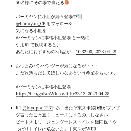
50名様にその場で当たる
バーミヤンに小皿が続々登場中
@bamiyan_CP
をフォロー&
気になる小皿を
#バーミヤンに本格小皿登場 と一緒に
引用RTで投稿すると、
あなたにおすすめの3商品が…
10:32:00, 2023-04-28
おつまみバンバンジーが気になるが・・・
よだれ鶏もだしてほしいなあという希望をもちつつ
#バーミヤンに本格小皿登場
https://t.co/gaBmWkfxw0
10:33:13, 2023-04-28
RT
@kiyopon1231
: あ！出たぞ東スポ(笑)俺がブツブ
ツ言ったこと直ぐニュースにするのよしなさい！
ビートきよし ジェンダーレストイレを疑問視「や
っぱりトイレは危ないよ」｜東スポWEB