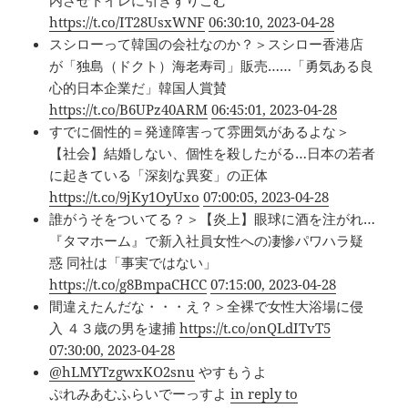
内させトイレに引きずりこむ
https://t.co/IT28UsxWNF
06:30:10, 2023-04-28
スシローって韓国の会社なのか？＞スシロー香港店
が「独島（ドクト）海老寿司」販売……「勇気ある良
心的日本企業だ」韓国人賞賛
https://t.co/B6UPz40ARM
06:45:01, 2023-04-28
すでに個性的＝発達障害って雰囲気があるよな＞
【社会】結婚しない、個性を殺したがる…日本の若者
に起きている「深刻な異変」の正体
https://t.co/9jKy1OyUxo
07:00:05, 2023-04-28
誰がうそをついてる？＞【炎上】眼球に酒を注がれ…
『タマホーム』で新入社員女性への凄惨パワハラ疑
惑 同社は「事実ではない」
https://t.co/g8BmpaCHCC
07:15:00, 2023-04-28
間違えたんだな・・・え？＞全裸で女性大浴場に侵
入 ４３歳の男を逮捕
https://t.co/onQLdITvT5
07:30:00, 2023-04-28
@hLMYTzgwxKO2snu
やすもうよ
ぷれみあむふらいでーっすよ
in reply to