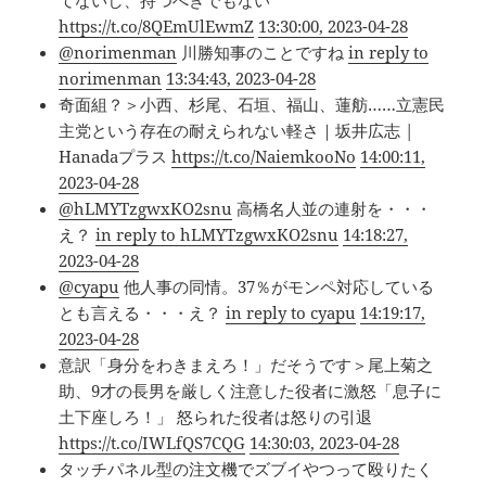
てないし、持つべきでもない
https://t.co/8QEmUlEwmZ
13:30:00, 2023-04-28
@norimenman
川勝知事のことですね
in reply to
norimenman
13:34:43, 2023-04-28
奇面組？＞小西、杉尾、石垣、福山、蓮舫……立憲民
主党という存在の耐えられない軽さ｜坂井広志 |
Hanadaプラス
https://t.co/NaiemkooNo
14:00:11,
2023-04-28
@hLMYTzgwxKO2snu
高橋名人並の連射を・・・
え？
in reply to hLMYTzgwxKO2snu
14:18:27,
2023-04-28
@cyapu
他人事の同情。37％がモンペ対応している
とも言える・・・え？
in reply to cyapu
14:19:17,
2023-04-28
意訳「身分をわきまえろ！」だそうです＞尾上菊之
助、9才の長男を厳しく注意した役者に激怒「息子に
土下座しろ！」 怒られた役者は怒りの引退
https://t.co/IWLfQS7CQG
14:30:03, 2023-04-28
タッチパネル型の注文機でズブイやつって殴りたく