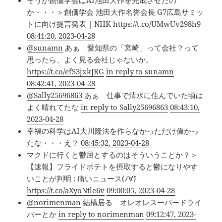
そうか創価学会はAI池田大作を完成させたの
か・・・＞創価学会 池田大作名誉会長 G7広島サミッ
トに向け提言発表 | NHK
https://t.co/UMwUv298h9
08:41:20, 2023-04-28
@sunamn
あぁ 愛知県の「宮崎」って会社？って
思ったら、よく見る会社じゃないか。
https://t.co/efS3jxkJRG
in reply to sunamn
08:42:41, 2023-04-28
@Sally25696863
あぁ 仕事で清水に住んでいた頃は
よく晴れてたな
in reply to Sally25696863
08:43:10,
2023-04-28
幸福の科学はAI大川隆法を作らなかっただけ偉かっ
たな・・・え？
08:45:32, 2023-04-28
マクドに行くと鬱屈とするのはそういうことか？＞
【速報】フライドポテトを摂取すると鬱になりやす
いことが判明 : 痛いニュース(ﾉ∀`)
https://t.co/aXyoNtle6v
09:00:05, 2023-04-28
@norimenman
結構居る オレオレスーパードライ
バーとか
in reply to norimenman
09:12:47, 2023-