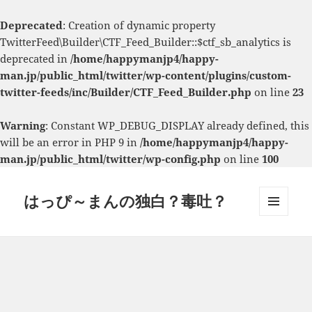
Deprecated
: Creation of dynamic property
TwitterFeed\Builder\CTF_Feed_Builder::$ctf_sb_analytics is
deprecated in
/home/happymanjp4/happy-
man.jp/public_html/twitter/wp-content/plugins/custom-
twitter-feeds/inc/Builder/CTF_Feed_Builder.php
on line
23
Warning
: Constant WP_DEBUG_DISPLAY already defined, this
will be an error in PHP 9 in
/home/happymanjp4/happy-
man.jp/public_html/twitter/wp-config.php
on line
100
はっぴ～まんの独白？毒吐？
メニュ
ーとウ
ィジェ
ット