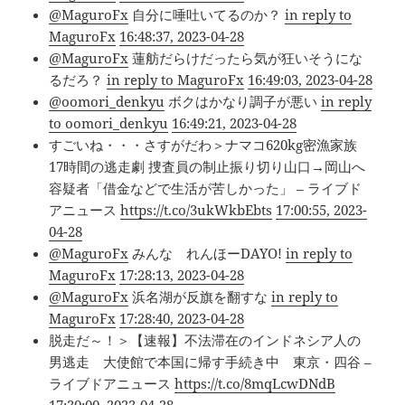
@MaguroFx
自分に唾吐いてるのか？
in reply to
MaguroFx
16:48:37, 2023-04-28
@MaguroFx
蓮舫だらけだったら気が狂いそうにな
るだろ？
in reply to MaguroFx
16:49:03, 2023-04-28
@oomori_denkyu
ボクはかなり調子が悪い
in reply
to oomori_denkyu
16:49:21, 2023-04-28
すごいね・・・さすがだわ＞ナマコ620kg密漁家族
17時間の逃走劇 捜査員の制止振り切り山口→岡山へ
容疑者「借金などで生活が苦しかった」 – ライブド
アニュース
https://t.co/3ukWkbEbts
17:00:55, 2023-
04-28
@MaguroFx
みんな れんほーDAYO!
in reply to
MaguroFx
17:28:13, 2023-04-28
@MaguroFx
浜名湖が反旗を翻すな
in reply to
MaguroFx
17:28:40, 2023-04-28
脱走だ～！＞【速報】不法滞在のインドネシア人の
男逃走 大使館で本国に帰す手続き中 東京・四谷 –
ライブドアニュース
https://t.co/8mqLcwDNdB