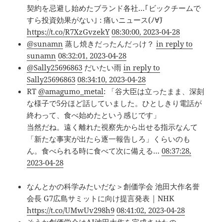
契約を忌避し始めたブランド各社…｢ビックチームで
すら投資効果がない｣ : 痛いニュース(ﾉ∀`)
https://t.co/R7XzGvzekY
08:30:00, 2023-04-28
@sunamn
蒸し焼きだったんだっけ？
in reply to
sunamn
08:32:01, 2023-04-28
@Sally25696863
だいたい雨
in reply to
Sally25696863
08:34:10, 2023-04-28
RT
@amagumo_metal
: 「谷大臣は立ったまま、深刻
な様子で5分ほど話していました。ひとしきり電話が
終わって、食べ始めたという感じです」
当然だね。遠く離れた視察先から出せる指示なんて
「新たな事実が出たら逐一報告しろ」くらいのも
ん。食べられる時に食べて次に備える…
08:37:28,
2023-04-28
なんとかの科学みたいだな＞創価学会 池田大作名誉
会長 G7広島サミットに向け提言発表 | NHK
https://t.co/UMwUv298h9
08:41:02, 2023-04-28