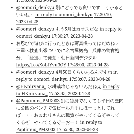
17:30:00, 2023-04-28
@oomori_denkyu
別にどうでも良いです うかると
いいね～
in reply to oomori_denkyu
17:30:10,
2023-04-28
@oomori_denkyu
もう5月はカオスだな
in reply to
oomori_denkyu
17:30:27, 2023-04-28
お忍びで遊びに行ったときは写真撮ってはだめね＞
三重へ捜査出張ついでに名古屋観光 兵庫の警官処
分、「証拠」で発覚：朝日新聞デジタル
https://t.co/XobfYvu3QY
17:45:00, 2023-04-28
@oomori_denkyu
4月50日くらいあるんですね
in
reply to oomori_denkyu
17:53:07, 2023-04-28
@HKnirvana_
水耕栽培じゃないんだねえ
in reply
to HKnirvana_
17:53:45, 2023-04-28
@Paptimus_PMX003
別に独身でなくても平日の昼間
に公園のベンチで缶ビール片手にぼーっとしてれ
ば・・・おまわりさんの職質がやってくるぞやって
くるぞ やってくるぞーおー！
in reply to
Paptimus_PMX003
17:55:30, 2023-04-28