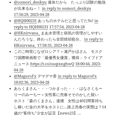
@oomori_denkyu
連休だから たっぷり試験の勉強
が出来るね～！
in reply to oomori_denkyu
17:56:29, 2023-04-28
@HQH00231
あっちのホテルだと思ってたYo!
in
reply to HQH00231
17:57:54, 2023-04-28
@HKnirvana_
まあ水管理と病気の管理がしやすい
んだろうな。終わったら全部焼却処分。
in reply to
HKnirvana_
17:58:35, 2023-04-28
このご時世になぜロシア？＞瀬戸かほさん モスク
ワ国際映画祭で「最優秀女優賞」獲得 – ライブドア
ニュース
https://t.co/ouqixnghwQ
18:00:44, 2023-
04-28
@MaguroFx
デマデマ君
in reply to MaguroFx
18:02:36, 2023-04-28
あらくまさん・・・つかまった・・・はなさくもー
りーのみーちー＞女性客に売春そそのかした疑い
ホスト「森のくまさん」逮捕 女性は40日間客待ち
し稼いだ金の大半をホストに…路上売春の実態は？14
歳の“客待ち”少女が証言【news23】…