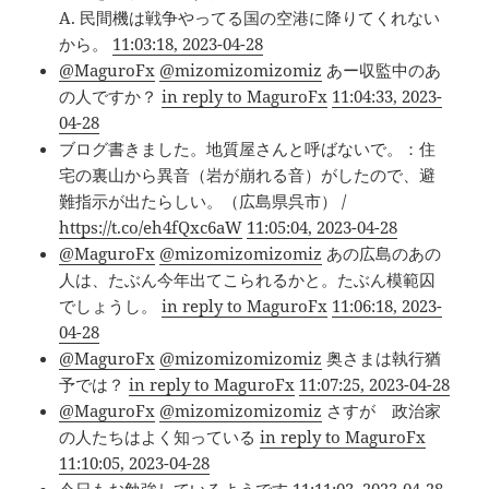
A. 民間機は戦争やってる国の空港に降りてくれない
から。
11:03:18, 2023-04-28
@MaguroFx
@mizomizomizomiz
あー収監中のあ
の人ですか？
in reply to MaguroFx
11:04:33, 2023-
04-28
ブログ書きました。地質屋さんと呼ばないで。：住
宅の裏山から異音（岩が崩れる音）がしたので、避
難指示が出たらしい。（広島県呉市） /
https://t.co/eh4fQxc6aW
11:05:04, 2023-04-28
@MaguroFx
@mizomizomizomiz
あの広島のあの
人は、たぶん今年出てこられるかと。たぶん模範囚
でしょうし。
in reply to MaguroFx
11:06:18, 2023-
04-28
@MaguroFx
@mizomizomizomiz
奥さまは執行猶
予では？
in reply to MaguroFx
11:07:25, 2023-04-28
@MaguroFx
@mizomizomizomiz
さすが 政治家
の人たちはよく知っている
in reply to MaguroFx
11:10:05, 2023-04-28