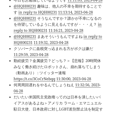
今日もお勉強しているようです
11:11:03, 2023-04-28
@HQH00231
趣味は、他人の不幸を期待することで
す
in reply to HQH00231
11:13:14, 2023-04-28
@HQH00231
そうなんですか？誰かが不幸になるの
を待望しているように見えるんですが・・・え？
in
reply to HQH00231
11:16:21, 2023-04-28
@HQH00231
まあそういうもんですよね
in reply to
HQH00231
11:19:32, 2023-04-28
クソパークに血税突っ込まれる方がボクは嫌だ
11:29:59, 2023-04-28
勤続疲労？金属疲労？どっち？＞【悲報】20時間休
みなく働き続けたロボットさん、崩れ落ちてしまう
（動画あり） : ツイッター速報
https://t.co/3CoCrNebqq
11:30:00, 2023-04-28
何周周回遅れをやるんでしょうねえ
11:32:56, 2023-
04-28
だいたい米国民主党政権ってのは日本を潰したいバ
イアスがあるよね＞アメリカ ラーム・エマニュエル
駐日大使、日本政府に対しLGBT差別禁止法を制定す