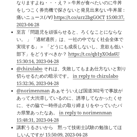
なりますよね・・・え？＞牛丼が食べたいのに牛丼
をしつこく券売機で探さないと発見出来ない牛丼屋 :
痛いニュース(ﾉ∀`)
https://t.co/urz2bgGOCT
15:00:37,
2023-04-28
至言「問題児を頑張らせると、ろくなことにならな
い。 」「適材適所」は、一社の中でなく社会全体で
実現する」＞ 「どうにも成長しないし、意欲も低い
部下」をどうすべきか？
https://t.co/qb1yXOda6U
15:30:14, 2023-04-28
@chizulabo
それは、失敗してもまあ仕方ないと割り
切らせるための暗示です。
in reply to chizulabo
15:32:36, 2023-04-28
@norimenman
あぁそういえば国道302号で事故が
あって大渋滞しているのに、誘導してなかったくせ
に、その脇で一時停止の取り締まりをやっていたバ
カ県警あったなあ。
in reply to norimenman
15:48:31, 2023-04-28
講釈うるさいから 黙って技術士試験の勉強してほ
しいんですが
15:50:09, 2023-04-28