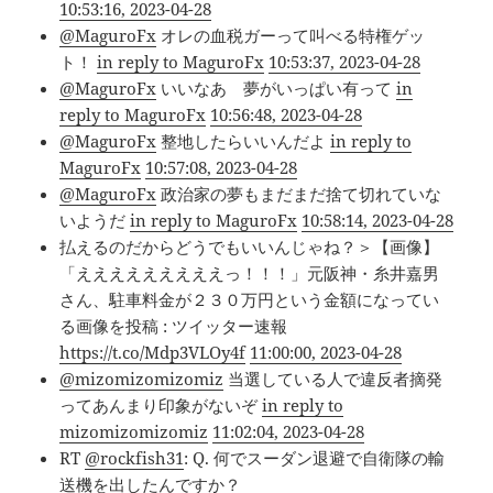
10:53:16, 2023-04-28
@MaguroFx
オレの血税ガーって叫べる特権ゲッ
ト！
in reply to MaguroFx
10:53:37, 2023-04-28
@MaguroFx
いいなあ 夢がいっぱい有って
in
reply to MaguroFx
10:56:48, 2023-04-28
@MaguroFx
整地したらいいんだよ
in reply to
MaguroFx
10:57:08, 2023-04-28
@MaguroFx
政治家の夢もまだまだ捨て切れていな
いようだ
in reply to MaguroFx
10:58:14, 2023-04-28
払えるのだからどうでもいいんじゃね？＞【画像】
「えええええええええっ！！！」元阪神・糸井嘉男
さん、駐車料金が２３０万円という金額になってい
る画像を投稿 : ツイッター速報
https://t.co/Mdp3VLOy4f
11:00:00, 2023-04-28
@mizomizomizomiz
当選している人で違反者摘発
ってあんまり印象がないぞ
in reply to
mizomizomizomiz
11:02:04, 2023-04-28
RT
@rockfish31
: Q. 何でスーダン退避で自衛隊の輸
送機を出したんですか？