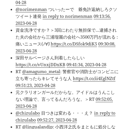
04-28
@norimenman
ついったーで 爺免許返納しろクソ
ツイート連発
in reply to norimenman
09:13:56,
2023-04-28
資金洗浄ですか？＞3回にわたり無担保で…逮捕され
た夫の会社から三浦瑠麗の会社へ3500万円が流れる :
痛いニュース(ﾉ∀`)
https://t.co/DSfok9diK5
09:30:08,
2023-04-28
深田サルベージさん到着したらしい
https://t.co/vUnxjDDxKB
09:41:34, 2023-04-28
RT
@amagumo_metal
: 警察官や消防士がコンビニに
立ち寄ったらキレてそうな人
https://t.co/ii4EglNZtf
09:51:23, 2023-04-28
元クラリオンガールだからな。アイドルはうんこし
ない理論で、言ってるんだろうな。＞RT
09:52:05,
2023-04-28
@chizulabo
目つきは変わる・・・え？
in reply to
chizulabo
09:52:27, 2023-04-28
RT
@lingualandjp
: 小西洋之氏をまともに処分しな