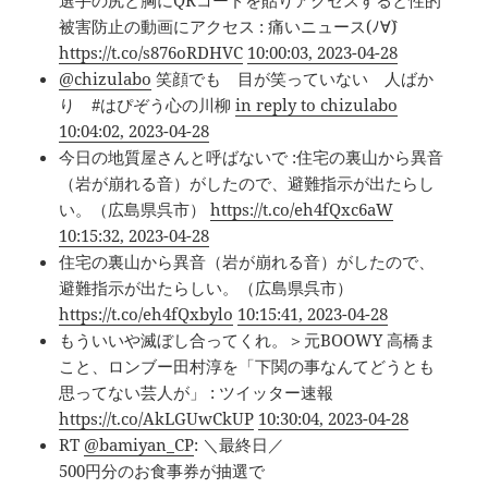
選手の尻と胸にQRコードを貼りアクセスすると性的
被害防止の動画にアクセス : 痛いニュース(ﾉ∀`)
https://t.co/s876oRDHVC
10:00:03, 2023-04-28
@chizulabo
笑顔でも 目が笑っていない 人ばか
り #はぴぞう心の川柳
in reply to chizulabo
10:04:02, 2023-04-28
今日の地質屋さんと呼ばないで :住宅の裏山から異音
（岩が崩れる音）がしたので、避難指示が出たらし
い。（広島県呉市）
https://t.co/eh4fQxc6aW
10:15:32, 2023-04-28
住宅の裏山から異音（岩が崩れる音）がしたので、
避難指示が出たらしい。（広島県呉市）
https://t.co/eh4fQxbylo
10:15:41, 2023-04-28
もういいや滅ぼし合ってくれ。＞元BOOWY 高橋ま
こと、ロンブー田村淳を「下関の事なんてどうとも
思ってない芸人が」 : ツイッター速報
https://t.co/AkLGUwCkUP
10:30:04, 2023-04-28
RT
@bamiyan_CP
: ＼最終日／
500円分のお食事券が抽選で