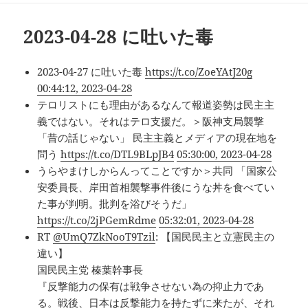
2023-04-28 に吐いた毒
2023-04-27 に吐いた毒
https://t.co/ZoeYAtJ20g
00:44:12, 2023-04-28
テロリストにも理由があるなんて報道姿勢は民主主
義ではない。それはテロ支援だ。＞阪神支局襲撃
「昔の話じゃない」 民主主義とメディアの現在地を
問う
https://t.co/DTL9BLpJB4
05:30:00, 2023-04-28
うらやまけしからんってことですか＞共同 「国家公
安委員長、岸田首相襲撃事件後にうな丼を食べてい
た事が判明。批判を浴びそうだ」
https://t.co/2jPGemRdme
05:32:01, 2023-04-28
RT
@UmQ7ZkNooT9Tzil
: 【国民民主と立憲民主の
違い】
国民民主党 榛葉幹事長
『反撃能力の保有は戦争させない為の抑止力であ
る。戦後、日本は反撃能力を持たずに来たが、それ