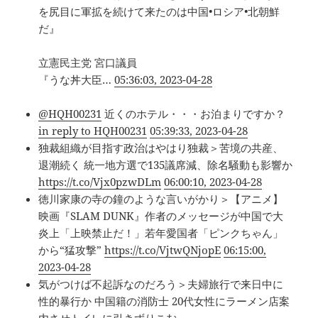
を尻目に軍拡を続けて来たのは中国•ロシア•北朝鮮
だ』
立憲民主党 宮口議員
『うな丼大臣…
05:36:03, 2023-04-28
@HQH00231
近くのホテル・・・お泊まりですか？
in reply to HQH00231
05:39:33, 2023-04-28
独裁組織が目指す政治はやはり独裁＞苦境の共産、
退潮続く 統一地方選で135議席減、除名騒動も影響か
https://t.co/Vjx0pzwDLm
06:00:10, 2023-04-28
徳川家康の寺の鐘のような言いがかり＞【アニメ】
映画『SLAM DUNK』作者のメッセージが中国で大
炎上「上映禁止だ！」若年愛国者「ピンクちゃん」
から“猛攻撃”
https://t.co/VjtwQNjopE
06:15:00,
2023-04-28
気がつけば不起訴なのだろう＞夫婦旅行で来日中に
性的暴行か 中国籍の消防士 20代女性にラーメン店案