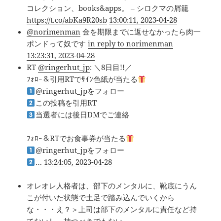
コレクション、books&apps。 – シロクマの屑籠
https://t.co/abKa9R20sb
13:00:11, 2023-04-28
@norimenman
金を期限までに返せなかったら肉一
ポンドって奴です
in reply to norimenman
13:23:31, 2023-04-28
RT
@ringerhut_jp
: ＼8日目!!／
ﾌｫﾛｰ＆引用RTでｻｲﾝ色紙が当たる
@ringerhut_jpをフォロー
この投稿を引用RT
当選者には後日DMでご連絡
ﾌｫﾛｰ＆RTでお食事券が当たる
@ringerhut_jpをフォロー
…
13:24:05, 2023-04-28
オレオレ人格者は、部下のメンタルに、靴底にうん
こが付いた状態で土足で踏み込んでいくから
な・・・え？＞上司は部下のメンタルに責任など持