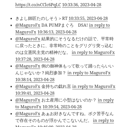
https://t.co/nCClc6PqLC
10:33:36, 2023-04-28
きよし師匠たのしそう＞RT
10:33:55, 2023-04-28
@MaguroFx
DA PUMPまぐろ DSA!
in reply to
MaguroFx
10:36:13, 2023-04-28
@MaguroFx
結果的にそうなるだけの話で、平常時
に戻ったときに、非常時のことをグリグリ突っ込む
のは立憲民主党の精神だな。
in reply to MaguroFx
10:37:28, 2023-04-28
@MaguroFx
例の御神体もって歌って踊ったらいい
んじゃないか？純烈参加？
in reply to MaguroFx
10:38:14, 2023-04-28
@MaguroFx
金持ちの戯れ言
in reply to MaguroFx
10:39:41, 2023-04-28
@MaguroFx
お土産用に小型はないのか？
in reply
to MaguroFx
10:39:54, 2023-04-28
@MaguroFx
あぁお好きなんですね。ボク苦手なん
で存在そのものが浮かんでこないんだ。
in reply to