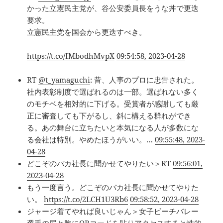
かった立憲民主党が、谷公安委員長をうな丼で更迭
要求。
立憲民主党を国会から更迭すべき。
https://t.co/IMbodhMvpX
09:54:58, 2023-04-28
RT
@t_yamaguchi
: 昔、人事のプロに忠告された。
社内表彰制度で選ばれるのは一部。選ばれない多く
のモチベを相対的に下げる。受賞者が感謝しても厳
正に審査しても下がるし、斜に構える群れができ
る。あの舞台に立ちたいと本気になる人が多数にな
る会社は特別。やめたほうがいい。…
09:55:48, 2023-
04-28
どこぞのバカ社長に聞かせてやりたい＞RT
09:56:01,
2023-04-28
もう一度言う。どこぞのバカ社長に聞かせてやりた
い。
https://t.co/2LCH1U3Rb6
09:58:52, 2023-04-28
ジャージ着てやれば良いじゃん＞女子ビーチバレー