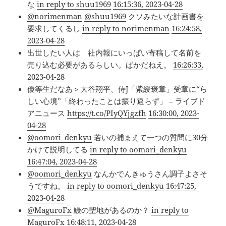
な
in reply to shuu1969
16:15:36, 2023-04-28
@norimenman
@shuu1969
クソみたいな計画書を
要求してくるし
in reply to norimenman
16:24:58,
2023-04-28
出世したい人は 社内報にいっぱい寄稿して名前を
売り込む必要があるらしい。ばかだねえ。
16:26:33,
2023-04-28
優等生だなあ＞大谷翔平、侍J「紫綬褒章」受章に“ら
しい心境”「終わったことは振り返らず」 – ライブド
アニュース
https://t.co/PIyQYjgzfh
16:30:00, 2023-
04-28
@oomori_denkyu
若いの捕まえて一つの質問に30分
かけて説明してる
in reply to oomori_denkyu
16:47:04, 2023-04-28
@oomori_denkyu
なんかでんきゅうさん調子よさそ
うですね。
in reply to oomori_denkyu
16:47:25,
2023-04-28
@MaguroFx
鰻の聖地があるのか？
in reply to
MaguroFx
16:48:11, 2023-04-28