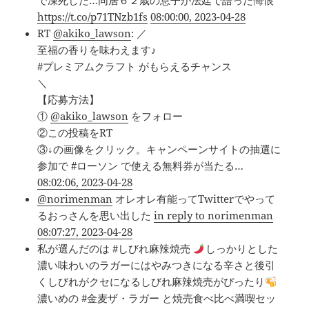
で凍死した…同居６２歳の息子が法廷で語った悔恨
https://t.co/p71TNzb1fs
08:00:00, 2023-04-28
RT
@akiko_lawson
: ／
至福の香りを味わえます♪
#プレミアムクラフト がもらえるチャンス
＼
【応募方法】
①
@akiko_lawson
をフォロー
②この投稿をRT
③↓の画像をクリック。キャンペーンサイトの抽選に
参加で #ローソン で使える無料券が当たる…
08:02:06, 2023-04-28
@norimenman
オレオレ有能ってTwitterでやって
るおっさんを思い出した
in reply to norimenman
08:07:27, 2023-04-28
私が選んだのは #しびれ麻辣焼売
しっかりとした
濃い味わいのラガーにはやみつきになる辛さと後引
くしびれがクセになるしびれ麻辣焼売がぴったり
濃いめの #金麦ザ・ラガー と焼売食べ比べ満喫セッ