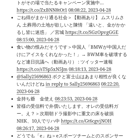
トがその場で当たるキャンペーン実施中…
https://t.co/ZxBNN8tOt1
08:08:22, 2023-04-28
ごね得がまかり通る社会＞【動画あり】 ムスリムさ
ん 土葬用の土地が欲しいと陳情 「遠いと、金がかか
るし皆に迷惑」 ／宮城
https://t.co/SGzOpvgGGE
08:15:00, 2023-04-28
食い物の恨みだそうです＞中国人「BMWが中国人だ
けにアイスをくれなかった！」→ BWM車を破壊する
など連日抗議へ（動画あり） : ツイッター速報
https://t.co/sTSp5xN5Jm
08:18:13, 2023-04-28
@Sally25696863
ボクと富士山はあまり相性が良くな
いんだけどね
in reply to Sally25696863
08:22:20,
2023-04-28
金持ち爺 金使え
08:23:53, 2023-04-28
皆様の受信料で弁償いたします。オレの受信料ガ
ー。え？＞次期朝ドラ撮影中に重文の床を破損
NHK、10人でリハ中
https://t.co/Gt6cgvjNOH
08:26:17, 2023-04-28
どうでも「e」ね＞eスポーツチームとのスポンサー