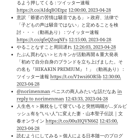
るよう押してくる : ツイッター速報
https://t.co/AIdqBOEtpz
12:00:00, 2023-04-28
意訳「爺婆の苦情は騒音である」＞政府、法律で
「子どもの声は騒音ではない」と定めることを検
討・・・（動画あり） : ツイッター速報
https://t.co/qfeQZoqNFs
12:15:00, 2023-04-28
やることなすこと周回遅れ
12:26:03, 2023-04-28
たぶん買わない＞ヒカキンが活動再開＆重大発表
「初めて自分自身のブランドを立ち上げました。そ
の名も『HIKAKIN PREMIUM』！」（動画あり） :
ツイッター速報
https://t.co/V1wsi6OR5b
12:30:00,
2023-04-28
@norimenman
ベニスの商人みたいな話だなあ
in
reply to norimenman
12:43:33, 2023-04-28
人生色々＞腕枕をして寝ていると突然嗚咽が…ダルビ
ッシュ有を“いい人”に変えた妻・山本聖子伝説 | 文
春オンライン
https://t.co/00uHQVN662
12:45:00,
2023-04-28
読むようにしてみる＞個人による日本随一のブログ