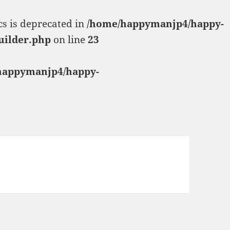
cs is deprecated in
/home/happymanjp4/happy-
uilder.php
on line
23
happymanjp4/happy-