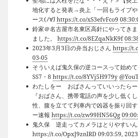
聖地には人柱をだな・・・え？＞【炎上
地化すると発表→炎上「一回もライブやっ
ース(ﾉ∀`)
https://t.co/xS3efvFco9
08:30:
鈴家＠名古屋市名東区高針にやってきま
ました。
https://t.co/8EZqaNkK9f
08:3
2023年3月3日の弁当おじさん
https://t
03-05
そういえば鬼久保の逆コースって始めてか？
SS7・8
https://t.co/8YVj5H979y
@You
わたしをー おばさんっていいったらー
『おばさん、携帯電話の声を少し低くし
性、腹を立てて列車内で凶器を振り回す 
ー速報
https://t.co/zw99HN56Qg
09:00
鬼久保 逆走ってカメラはとりやすいん
https://t.co/OpxJ9znlRD
09:03:59, 202