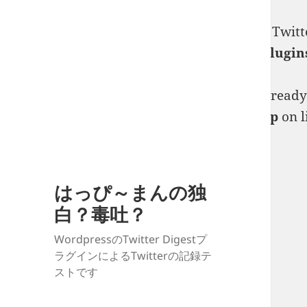
Deprecated
: Creation of dynamic property Twitt
man.jp/public_html/twitter/wp-content/plugin
Warning
: Constant WP_DEBUG_DISPLAY already de
man.jp/public_html/twitter/wp-config.php
on l
はっぴ～まんの独
白？毒吐？
WordpressのTwitter Digestプ
ラグインによるTwitterの記録テ
ストです