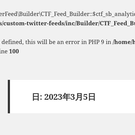
erFeed\Builder\CTF_Feed_Builder::$ctf_sb_analyti
s/custom-twitter-feeds/inc/Builder/CTF_Feed_B
fined, this will be an error in PHP 9 in
/home/
ine
100
日:
2023年3月5日