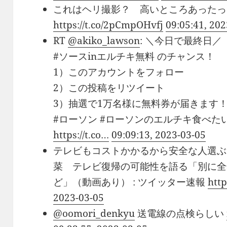
これはヘリ撮影？ 高いところあったっ
https://t.co/2pCmpOHvfj
09:05:41, 20
RT
@akiko_lawson
: ＼今日で最終日／
#ソースinエルチキ無料 のチャンス！
1）このアカウントをフォロー
2）この投稿をリツイート
3）抽選で1万名様に無料券が届きます
#ローソン #ローソンのエルチキ食べた
https://t.co…
09:09:13, 2023-03-05
テレビもコストかかるから安全な人選ぶ
菜 テレビ復帰の可能性を語る「別に全
ど」（動画あり） : ツイッター速報
http
2023-03-05
@oomori_denkyu
送電線の点検らしい