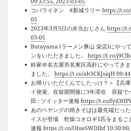
09:33:55, 2023-03-05
コバライネン #新城ラリー
https://t.
05
2023年3月3日の弁当おじさん
https://
03-05
Butayama (ラーメン豚山 栄店)に
ンをいただきました。
https://t.co/j9Cl
鈴家＠名古屋市名東区高針にやってきま
ました。
https://t.co/ah3CKJsiqH
09:44
お帰りいただくんでしたっけ？＞【兵庫
イ発覚、在留期間後に3年滞在 容疑で
田 : ツイッター速報
https://t.co/fyiO
あのペヤングの焼きそばは最先端だった
イスが登場 乾燥コオロギ1匹をまるごと
速報
https://t.co/OIueSWDIbf
10:30:00