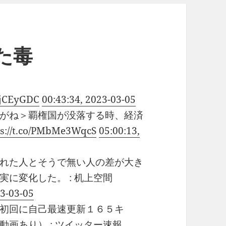
いた毒
aQjCEyGDC
00:43:34, 2023-03-05
がね＞覇権国が没落する時、経済
ps://t.co/PMbMe3WqcS
05:00:13,
れた人とそうで無い人の差が大き
に変化した。 : 机上空間
23-03-05
初回に自己最速更新１６５キ
画あり） : ツイッター速報