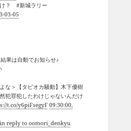
け？ #新城ラリー
23-03-05
！結果は自動でお知らせ♪
い
よな＞【タピオカ騒動】木下優樹
然犯罪犯したわけじゃないんだけ
s://t.co/y6piFsegyF
09:30:00,
in reply to oomori_denkyu