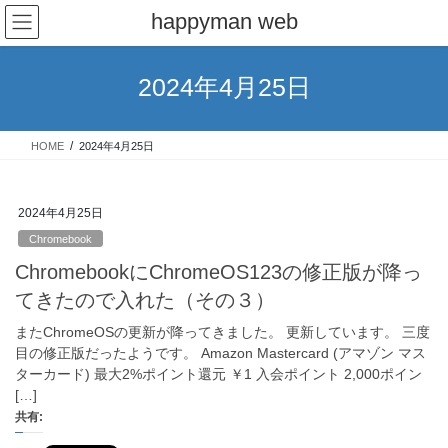
コ
ナ
happyman web
ン
ビ
テ
ゲ
ン
ー
2024年4月25日
ツ
シ
へ
ョ
ス
ン
HOME
2024年4月25日
キ
に
ッ
移
プ
動
2024年4月25日
Chromebook
ChromebookにChromeOS123の修正版が降っ
てきたので入れた（その３）
またChromeOSの更新が降ってきました。 更新しています。 三度
目の修正版だったようです。 Amazon Mastercard (アマゾン マス
ターカード) 最大2%ポイント還元 ￥1 入会ポイント 2,000ポイン
[…]
共有: