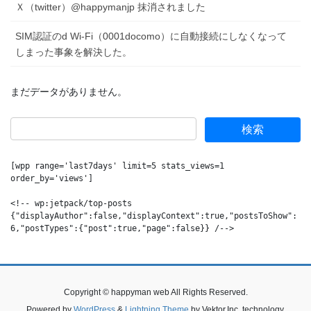
Ｘ（twitter）@happymanjp 抹消されました
SIM認証のd Wi-Fi（0001docomo）に自動接続にしなくなって
しまった事象を解決した。
まだデータがありません。
[wpp range='last7days' limit=5 stats_views=1 
order_by='views']

<!-- wp:jetpack/top-posts 
{"displayAuthor":false,"displayContext":true,"postsToShow":
6,"postTypes":{"post":true,"page":false}} /-->
Copyright © happyman web All Rights Reserved.
Powered by
WordPress
&
Lightning Theme
by Vektor,Inc. technology.