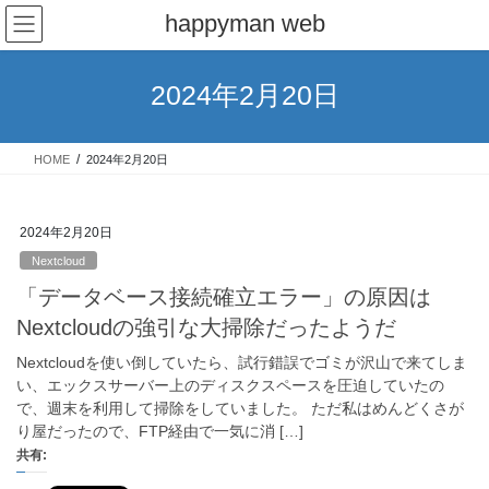
コ
ナ
happyman web
ン
ビ
テ
ゲ
ン
ー
2024年2月20日
ツ
シ
へ
ョ
ス
ン
HOME
2024年2月20日
キ
に
ッ
移
プ
動
2024年2月20日
Nextcloud
「データベース接続確立エラー」の原因は
Nextcloudの強引な大掃除だったようだ
Nextcloudを使い倒していたら、試行錯誤でゴミが沢山で来てしま
い、エックスサーバー上のディスクスペースを圧迫していたの
で、週末を利用して掃除をしていました。 ただ私はめんどくさが
り屋だったので、FTP経由で一気に消 […]
共有: