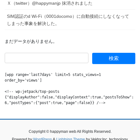
Ｘ（twitter）@happymanjp 抹消されました
SIM認証のd Wi-Fi（0001docomo）に自動接続にしなくなって
しまった事象を解決した。
まだデータがありません。
[wpp range='last7days' limit=5 stats_views=1 
order_by='views']

<!-- wp:jetpack/top-posts 
{"displayAuthor":false,"displayContext":true,"postsToShow":
6,"postTypes":{"post":true,"page":false}} /-->
Copyright © happyman web All Rights Reserved.
Powered by
WordPress
&
Lightning Theme
by Vektor,Inc. technology.