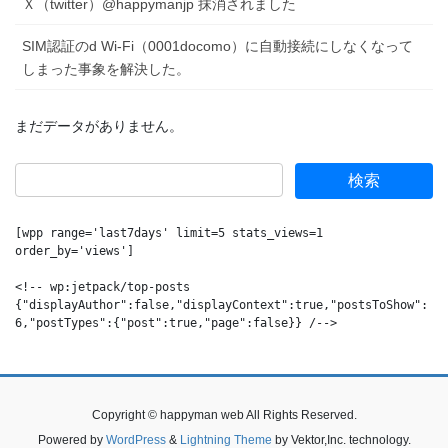
Ｘ（twitter）@happymanjp 抹消されました
SIM認証のd Wi-Fi（0001docomo）に自動接続にしなくなって
しまった事象を解決した。
まだデータがありません。
[wpp range='last7days' limit=5 stats_views=1 
order_by='views']

<!-- wp:jetpack/top-posts 
{"displayAuthor":false,"displayContext":true,"postsToShow":
6,"postTypes":{"post":true,"page":false}} /-->
Copyright © happyman web All Rights Reserved.
Powered by
WordPress
&
Lightning Theme
by Vektor,Inc. technology.