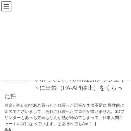
コ
ナ
happyman web
ン
ビ
テ
ゲ
ン
ー
AmazonPrime
ツ
シ
へ
ョ
ス
ン
HOME
AmazonPrime
キ
に
ッ
移
プ
動
2025年12月4日
AmazonPrime
サボっていたらAmazonアソシエイ
トに出禁（PA-API停止）をくらっ
た件
お金が無いのであれ買ったこれ買った記事がネタ不足に 慢性的に
金欠でございまして、あれこれ買ったブログが書けません。3Dプ
リンターもあっち方面もなんか熱が冷めてしまって、仕事人間ギ
ャートルズになっています。まあそれでもAm […]
共有: