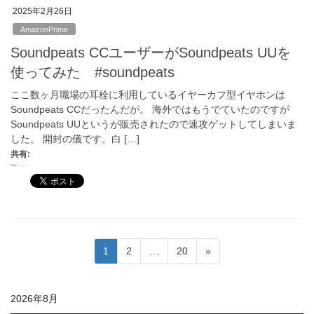
2025年2月26日
AmazonPrime
Soundpeats CCユーザーがSoundpeats UUを
使ってみた #soundpeats
ここ数ヶ月職場の耳栓に利用しているイヤーカフ型イヤホンは
Soundpeats CCだったんだが。 海外ではもうでていたのですが
Soundpeats UUというが販売されたので速攻ゲットしてしまいま
した。 開封の儀です。白 […]
共有:
投
固
固
固
1
2
…
20
»
稿
定
定
定
ペ
ペ
ペ
の
2026年8月
ー
ー
ー
ペ