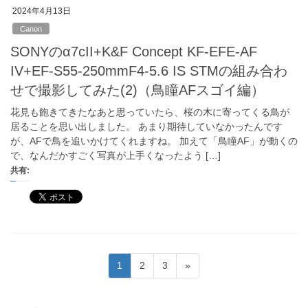
2024年4月13日
Canon
SONYのα7cII+K&F Concept KF-EFE-AF
IV+EF-S55-250mmF4-5.6 IS STMの組み合わ
せで撮影してみた(2)（鳥瞳AFスゴイ編）
花見も飽きてきたなあと思っていたら、桜の木に寄ってくる鳥が
居ることを思い出しました。 あまり期待していなかったんです
が、AFで鳥を追いかけてくれますね。 加えて「鳥瞳AF」が動くの
で、なんだかすごく写真が上手くなったよう […]
共有:
投
固
固
固
1
2
3
»
稿
定
定
定
ペ
ペ
ペ
の