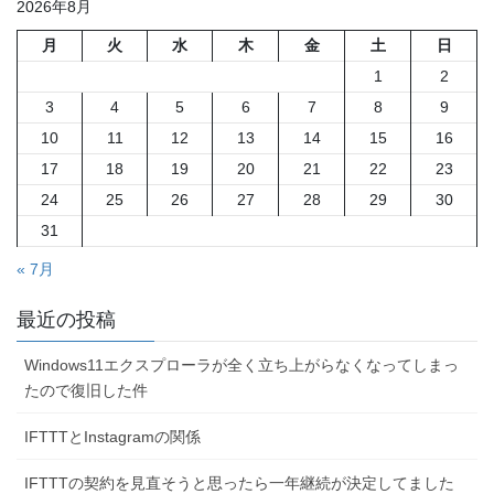
2026年8月
ー
ー
ー
ペ
ジ
ジ
ジ
月
火
水
木
金
土
日
ー
1
2
ジ
3
4
5
6
7
8
9
送
10
11
12
13
14
15
16
り
17
18
19
20
21
22
23
24
25
26
27
28
29
30
31
« 7月
最近の投稿
Windows11エクスプローラが全く立ち上がらなくなってしまっ
たので復旧した件
IFTTTとInstagramの関係
IFTTTの契約を見直そうと思ったら一年継続が決定してました