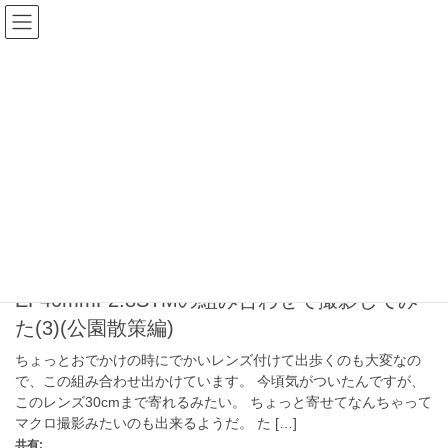
コ
ナ
happyman web
ン
ビ
テ
ゲ
ン
ー
Canon
ツ
シ
へ
ョ
ス
ン
HOME
Canon
キ
に
ッ
移
プ
動
2024年4月24日
Canon
SONYのα7cII+K&F Concept KF-EFE-AF IV+の
EF40mmF2.8STMの組み合わせで撮影してみ
た(3)(公園散策編)
ちょっとおでかけの時にでかいレンズ付けて出歩くのも大変なの
で、この組み合わせ出かけています。 今頃気がついたんですが、
このレンズ30cmまで寄れるみたい。 ちょっと寄せてなんちゃって
マクロ撮影みたいのも出来るようだ。 た […]
共有: