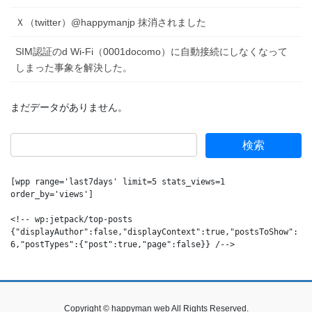
Ｘ（twitter）@happymanjp 抹消されました
SIM認証のd Wi-Fi（0001docomo）に自動接続にしなくなって
しまった事象を解決した。
まだデータがありません。
[wpp range='last7days' limit=5 stats_views=1 
order_by='views']

<!-- wp:jetpack/top-posts 
{"displayAuthor":false,"displayContext":true,"postsToShow":
6,"postTypes":{"post":true,"page":false}} /-->
Copyright © happyman web All Rights Reserved.