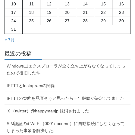
10
11
12
13
14
15
16
り
17
18
19
20
21
22
23
24
25
26
27
28
29
30
31
« 7月
最近の投稿
Windows11エクスプローラが全く立ち上がらなくなってしまっ
たので復旧した件
IFTTTとInstagramの関係
IFTTTの契約を見直そうと思ったら一年継続が決定してました
Ｘ（twitter）@happymanjp 抹消されました
SIM認証のd Wi-Fi（0001docomo）に自動接続にしなくなって
しまった事象を解決した。