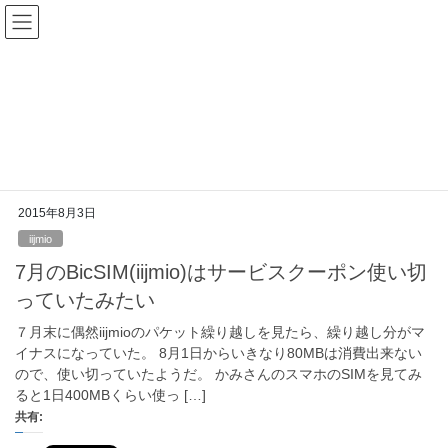
コ
ナ
happyman web
ン
ビ
テ
ゲ
ン
ー
iijmio
ツ
シ
へ
ョ
ス
ン
HOME
iijmio
キ
に
ッ
移
プ
動
2015年8月3日
iijmio
7月のBicSIM(iijmio)はサービスクーポン使い切
っていたみたい
７月末に偶然iijmioのパケット繰り越しを見たら、繰り越し分がマ
イナスになっていた。 8月1日からいきなり80MBは消費出来ない
ので、使い切っていたようだ。 かみさんのスマホのSIMを見てみ
ると1日400MBくらい使っ […]
共有: