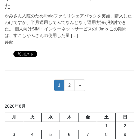
た
かみさん入院のためiijmioファミリシェアパックを突如、購入した
わけですが、半月運用してみてなんとなく運用方法が検討でき
た。 個人向けSIM・インターネットサービスのIIJmio この期間
は、すこしかみさんの使用した量 […]
共有:
投
固
固
1
2
»
稿
定
定
ペ
ペ
の
2026年8月
ー
ー
ペ
ジ
ジ
月
火
水
木
金
土
日
ー
1
2
ジ
3
4
5
6
7
8
9
送