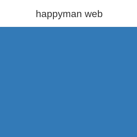
コ
ナ
ン
ビ
happyman web
テ
ゲ
ン
ー
ツ
シ
へ
ョ
ス
ン
キ
に
ッ
移
プ
動