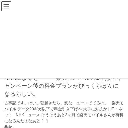
コ
ナ
happyman web
ン
ビ
テ
ゲ
ン
ー
楽天モバイル
ツ
シ
へ
ョ
ス
ン
HOME
楽天モバイル
キ
に
ッ
移
プ
動
2021年1月29日
楽天モバイル
NHKによると・・・楽天モバイルの1年無料キ
ャンペーン後の料金プランがびっくらぽんに
なるらしい。
古事記です。はい。朝起きたら、変なニュースでてるの。 楽天モ
バイル データ20ギガ以下で料金引き下げへ 大手に対抗か | IT・ネ
ット | NHKニュース そうそうあと3ヶ月で楽天モバイルさんが有料
になるんだよなあと […]
共有: