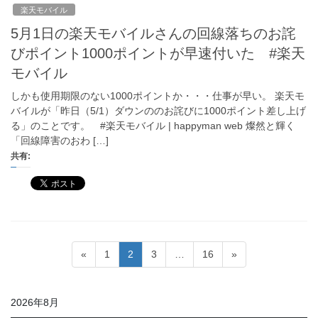
楽天モバイル
5月1日の楽天モバイルさんの回線落ちのお詫
びポイント1000ポイントが早速付いた #楽天
モバイル
しかも使用期限のない1000ポイントか・・・仕事が早い。 楽天モ
バイルが「昨日（5/1）ダウンののお詫びに1000ポイント差し上げ
る」のことです。 #楽天モバイル | happyman web 燦然と輝く
「回線障害のおわ […]
共有:
投
固
固
固
固
«
1
2
3
…
16
»
稿
定
定
定
定
ペ
ペ
ペ
ペ
の
2026年8月
ー
ー
ー
ー
ペ