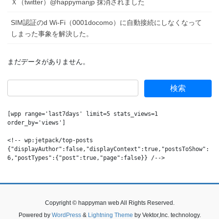
Ｘ（twitter）@happymanjp 抹消されました
SIM認証のd Wi-Fi（0001docomo）に自動接続にしなくなって
しまった事象を解決した。
まだデータがありません。
[wpp range='last7days' limit=5 stats_views=1 
order_by='views']

<!-- wp:jetpack/top-posts 
{"displayAuthor":false,"displayContext":true,"postsToShow":
6,"postTypes":{"post":true,"page":false}} /-->
Copyright © happyman web All Rights Reserved.
Powered by
WordPress
&
Lightning Theme
by Vektor,Inc. technology.